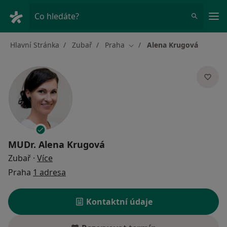
Hla
Co hledáte?
Hlavní Stránka
Zubař
Praha
Alena Krugová
Změna města
MUDr.
Alena Krugová
o specializacích
Zubař
·
Více
Praha
1 adresa
Kontaktní údaje