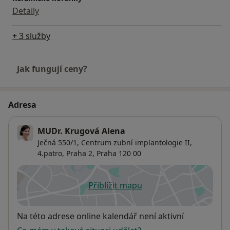
Detaily
+ 3 služby
Jak fungují ceny?
Adresa
MUDr. Krugová Alena
Ječná 550/1,
Centrum zubní implantologie II,
4.patro,
Praha 2
,
Praha
120 00
Přiblížit mapu
se otevře v nové záložce
Dostupnost
Na této adrese online kalendář není aktivní