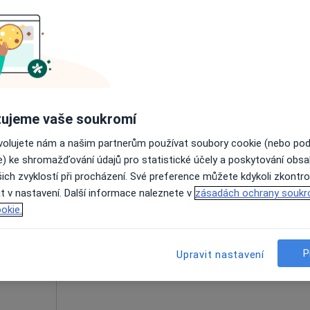
Dnes
Zítra
So
Ne
6 Srpen
7 Srpen
8 Srpen
9 Srpen
·
krinolog
Online rezervace termínu není k dispozic
Zobrazit profil
ujeme vaše soukromí
ovolujete nám a našim partnerům používat soubory cookie (nebo po
e) ke shromažďování údajů pro statistické účely a poskytování obs
ich zvyklostí při procházení. Své preference můžete kdykoli zkontro
Dnes
Zítra
So
Ne
t v nastavení. Další informace naleznete v
zásadách ochrany soukr
6 Srpen
7 Srpen
8 Srpen
9 Srpen
·
Více
log
okie.
Online rezervace termínu není k dispozic
P
Upravit nastavení
Zobrazit profil