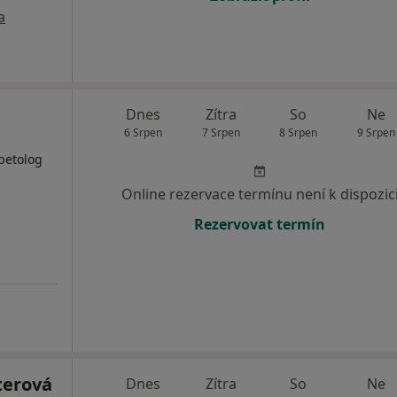
a
Dnes
Zítra
So
Ne
6 Srpen
7 Srpen
8 Srpen
9 Srpen
abetolog
Online rezervace termínu není k dispozic
Rezervovat termín
terová
Dnes
Zítra
So
Ne