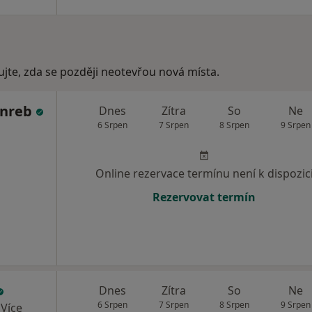
ujte, zda se později neotevřou nová místa.
inreb
Dnes
Zítra
So
Ne
6 Srpen
7 Srpen
8 Srpen
9 Srpen
Online rezervace termínu není k dispozic
Rezervovat termín
Dnes
Zítra
So
Ne
6 Srpen
7 Srpen
8 Srpen
9 Srpen
·
Více