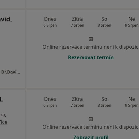
vid,
Dnes
Zítra
So
Ne
6 Srpen
7 Srpen
8 Srpen
9 Srpen
Online rezervace termínu není k dispozic
Rezervovat termín
Soukromá pediatrická a nutriční ambulance Dr.David s.r.o.
L
Dnes
Zítra
So
Ne
6 Srpen
7 Srpen
8 Srpen
9 Srpen
tka,
Více
Online rezervace termínu není k dispozic
Zobrazit profil