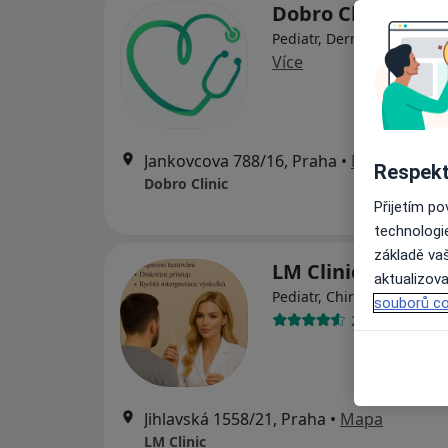
Dobro Clinic
Pediatr, Dermatolog, Endo
Více
Jankovcova 788/16, Praha
•
Mapa
Respekt
Dobro Clinic
Přijetím p
technologi
základě vaš
LM Clinic
aktualizova
Pediatr, Chirurg, Dermato
souborů co
25 názorů
Jihlavská 1558/21, Praha
•
Mapa
LM Clinic