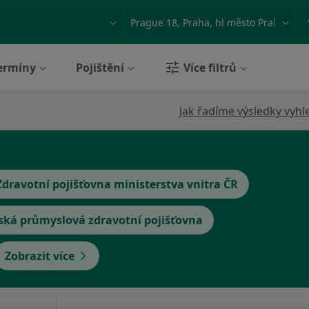
ace, nemoc nebo příjmení
Město nebo region
ermíny
Pojištění
Více filtrů
Jak řadíme výsledky vyhl
Zdravotní pojišťovna ministerstva vnitra ČR
ská průmyslová zdravotní pojišťovna
Zobrazit více