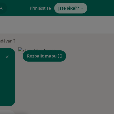
Přihlásit se
Jste lékař?
edávání?
Rozbalit mapu