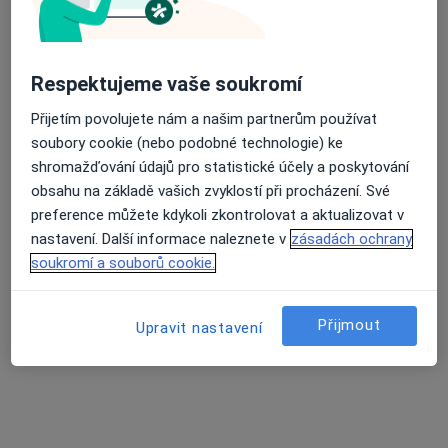
Průměrné hodnocení na Apple a Play Store 4.5
MUDr. Kamila Resová
Respektujeme vaše soukromí
Onkolog
Přijetím povolujete nám a našim partnerům používat
4 názory
soubory cookie (nebo podobné technologie) ke
17. listopadu 1790, Ostrava
•
Mapa
shromažďování údajů pro statistické účely a poskytování
Fakultní nemocnice Ostrava
obsahu na základě vašich zvyklostí při procházení. Své
preference můžete kdykoli zkontrolovat a aktualizovat v
Tento specialista nenabízí online rezervaci termínu na této adrese.
nastavení. Další informace naleznete v
zásadách ochrany
Rezervovat termín
soukromí a souborů cookie.
Přijmout
Upravit nastavení