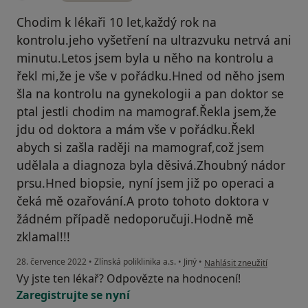
Chodim k lékaři 10 let,každý rok na
kontrolu.jeho vyšetření na ultrazvuku netrvá ani
minutu.Letos jsem byla u něho na kontrolu a
řekl mi,že je vše v pořádku.Hned od něho jsem
šla na kontrolu na gynekologii a pan doktor se
ptal jestli chodim na mamograf.Řekla jsem,že
jdu od doktora a mám vše v pořádku.Řekl
abych si zašla raději na mamograf,což jsem
udělala a diagnoza byla děsivá.Zhoubný nádor
prsu.Hned biopsie, nyní jsem již po operaci a
čeká mě ozařování.A proto tohoto doktora v
žádném případě nedoporučuji.Hodně mě
zklamal!!!
podle názoru uživatele D.M
28. července 2022
•
Zlínská poliklinika a.s.
•
Jiný
•
Nahlásit zneužití
Vy jste ten lékař? Odpovězte na hodnocení!
Zaregistrujte se nyní