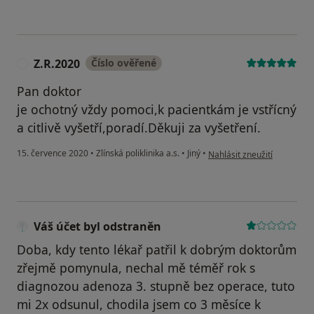
Z.R.2020
Číslo ověřené
Z
Pan doktor
je ochotný vždy pomoci,k pacientkám je vstřícný
a citlivě vyšetří,poradí.Děkuji za vyšetření.
podle názoru uživatele Z.R
15. července 2020
•
Zlínská poliklinika a.s.
•
Jiný
•
Nahlásit zneužití
Váš účet byl odstraněn
Doba, kdy tento lékař patřil k dobrým doktorům
zřejmě pomynula, nechal mě téměř rok s
diagnozou adenoza 3. stupně bez operace, tuto
mi 2x odsunul, chodila jsem co 3 měsíce k