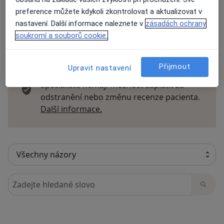
preference můžete kdykoli zkontrolovat a aktualizovat v
nastavení. Další informace naleznete v
zásadách ochrany
soukromí a souborů cookie.
15 názorů
Přijmout
Upravit nastavení
Recenze pacientů jsou pro nás důležité.
Specialisté nemají možnost zaplatit za
odstranění nebo změnu recenze pacienta.
Další informace o názorech
Další informace.
Hledejte v názorech