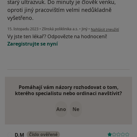
starý ultrazvuk. Do minuty je člověk venku,
oproti jiný pracovištím velmi nedůkladně
vyšetřeno.
podle názoru uživatele MS
15. listopadu 2023
•
Zlínská poliklinika a.s.
•
Jiný
•
Nahlásit zneužití
Vy jste ten lékař? Odpovězte na hodnocení!
Zaregistrujte se nyní
Pomáhají vám názory rozhodovat o tom,
kterého specialistu nebo ordinaci navštívit?
Ano
Ne
D.M
Číslo ověřené
D