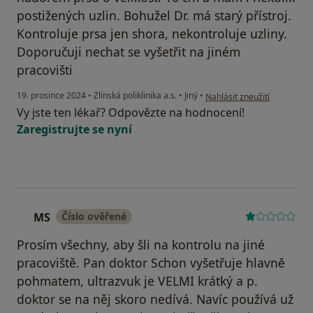
postižených uzlin. Bohužel Dr. má starý přístroj.
Kontroluje prsa jen shora, nekontroluje uzliny.
Doporučuji nechat se vyšetřit na jiném
pracovišti
podle názoru uživatele PK
19. prosince 2024
•
Zlínská poliklinika a.s.
•
Jiný
•
Nahlásit zneužití
Vy jste ten lékař? Odpovězte na hodnocení!
Zaregistrujte se nyní
MS
Číslo ověřené
M
Prosím všechny, aby šli na kontrolu na jiné
pracoviště. Pan doktor Schon vyšetřuje hlavně
pohmatem, ultrazvuk je VELMI krátký a p.
doktor se na něj skoro nedívá. Navíc používá už