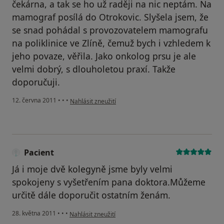
čekárna, a tak se ho už raději na nic neptám. Na
mamograf posílá do Otrokovic. Slyšela jsem, že
se snad pohádal s provozovatelem mamografu
na poliklinice ve Zlíně, čemuž bych i vzhledem k
jeho povaze, věřila. Jako onkolog prsu je ale
velmi dobrý, s dlouholetou praxí. Takže
doporučuji.
podle názoru uživatele Pacient
12. června 2011
•
•
•
Nahlásit zneužití
Pacient
Já i moje dvě kolegyně jsme byly velmi
spokojeny s vyšetřením pana doktora.Můžeme
určitě dále doporučit ostatním ženám.
podle názoru uživatele Pacient
28. května 2011
•
•
•
Nahlásit zneužití