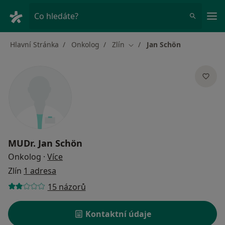
Hla
Co hledáte?
Hlavní Stránka
Onkolog
Zlín
Jan Schön
Změna města
MUDr.
Jan Schön
o specializacích
Onkolog
·
Více
Zlín
1 adresa
15 názorů
Kontaktní údaje