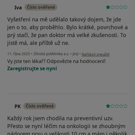
Iva
Číslo ověřené
I
Vyšetření na mě udělalo takový dojem, že jde
jen o to, aby proběhlo. Bylo krátké, povrchové a
prý stačí, že pan doktor má velké zkušenosti. To
jistě má, ale příště už ne.
podle názoru uživatele Iva
11. října 2025
•
Zlínská poliklinika a.s.
•
Jiný
•
Nahlásit zneužití
Vy jste ten lékař? Odpovězte na hodnocení!
Zaregistrujte se nyní
PK
Číslo ověřené
P
Každý rok jsem chodila na preventivní uzv.
Přesto se nyní léčím na onkologii se zhoubným
nádorem prsu o velikosti 10 cm a mám i několik