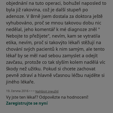
objednání na tuto operaci, bohužel naposled to
byla již rakovina, což je další stupeň po
adenoze. V Brně jsem dostala za doktora ještě
vyhubováno, proč se mnou takovou dobu nic
nedělal, jeho komentář k mé diagnoze zněl "
Nebojte to přežijete", nevím, kam se vytratila
etika, nevím, proč si takovýto lékaři stěžují na
chování svých pacientů k nim samým, ale tento
lékař by se měl nad sebou zamyslet a odejít
zavčasu, protože co tak slyším kolem nadělá víc
škody než užitku. Pokud si chcete zachovat
pevně zdraví a hlavně včasnou léčbu najděte si
jiného lékaře.
podle názoru uživatele Váš účet byl odstraněn
19. června 2016
•
•
•
Nahlásit zneužití
Vy jste ten lékař? Odpovězte na hodnocení!
Zaregistrujte se nyní