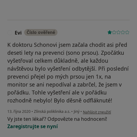
Evi
Číslo ověřené
E
K doktoru Schonovi jsem začala chodit asi před
deseti lety na prevenci (sono prsou). Zpočátku
vyšetřoval celkem důkladně, ale každou
návštěvou bylo vyšetření odbytější. Při poslední
prevenci přejel po mých prsou jen 1x, na
monitor se ani nepodíval a zabrčel, že jsem v
pořádku. Tohle vyšetření ale v pořádku
rozhodně nebylo! Bylo děsně odfláknuté!
podle názoru uživatele Evi
13. října 2020
•
Zlínská poliklinika a.s.
•
Jiný
•
Nahlásit zneužití
Vy jste ten lékař? Odpovězte na hodnocení!
Zaregistrujte se nyní