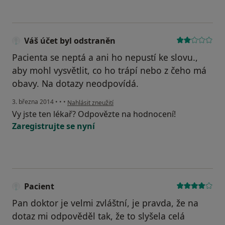
Váš účet byl odstraněn
Pacienta se neptá a ani ho nepustí ke slovu.,
aby mohl vysvětlit, co ho trápí nebo z čeho má
obavy. Na dotazy neodpovídá.
podle názoru uživatele Váš účet byl odstraněn
3. března 2014
•
•
•
Nahlásit zneužití
Vy jste ten lékař? Odpovězte na hodnocení!
Zaregistrujte se nyní
Pacient
Pan doktor je velmi zvláštní, je pravda, že na
dotaz mi odpověděl tak, že to slyšela celá