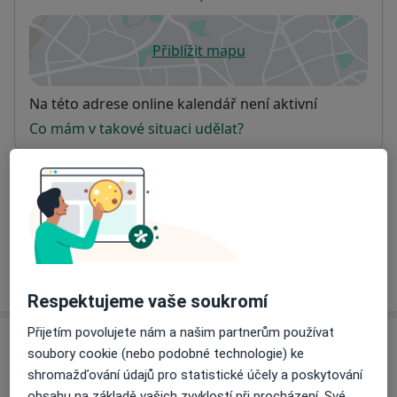
Přiblížit mapu
se otevře v nové záložce
Dostupnost
Na této adrese online kalendář není aktivní
Co mám v takové situaci udělat?
Způsoby platby (soukromé návštěvy)
Na teto adrese lékař přijímá pacienty na pojišťovnu
Detaily
Více
o adrese
Respektujeme vaše soukromí
Přijetím povolujete nám a našim partnerům používat
Názory
soubory cookie (nebo podobné technologie) ke
shromažďování údajů pro statistické účely a poskytování
Přidejte svůj názor
obsahu na základě vašich zvyklostí při procházení. Své