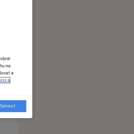
Út
St
Čt
n
11 Srpen
12 Srpen
13 Srpen
dobné
ahu na
lovat a
i
omí a
řijmout
Út
St
Čt
n
11 Srpen
12 Srpen
13 Srpen