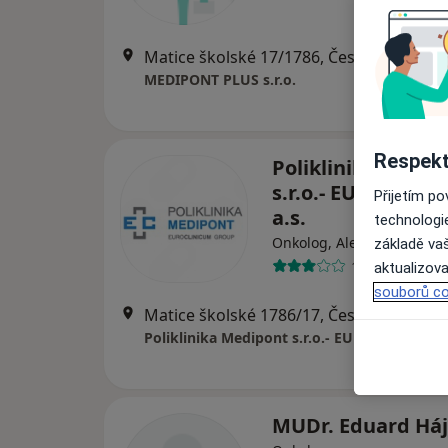
Matice školské 17/
MEDIPONT PLUS s.r.o.
Respekt
Poliklinika Medip
s.r.o.- EUROCLIN
Přijetím p
a.s.
technologi
Onkolog, Alergolog, Chiru
základě vaš
144 názorů
aktualizova
souborů co
Matice školské 178
Poliklinika Medipont s.r.o.- EUROCLINICUM 
MUDr. Eduard Há