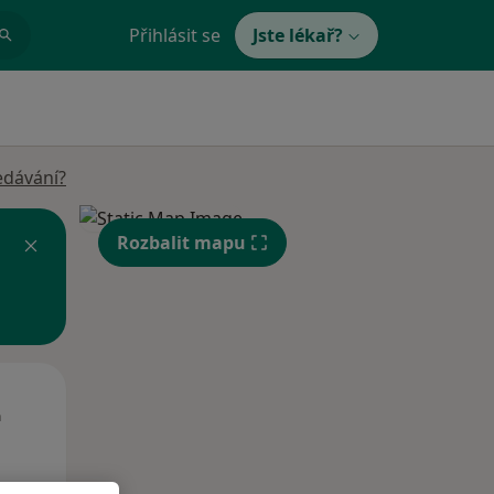
Přihlásit se
Jste lékař?
edávání?
Rozbalit mapu
Út
St
Čt
n
11 Srpen
12 Srpen
13 Srpen
i