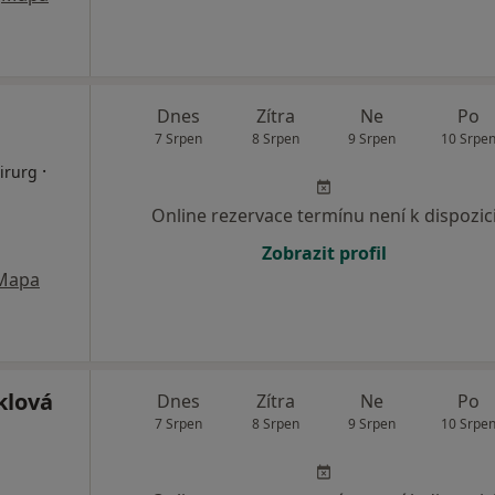
Dnes
Zítra
Ne
Po
7 Srpen
8 Srpen
9 Srpen
10 Srpe
·
irurg
Online rezervace termínu není k dispozic
Zobrazit profil
Mapa
klová
Dnes
Zítra
Ne
Po
7 Srpen
8 Srpen
9 Srpen
10 Srpe