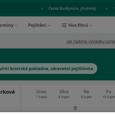
ace, nemoc nebo příjmení
Město nebo region
ermíny
Pojištění
Více filtrů
Jak řadíme výsledky vyhl
vírní bratrská pokladna, zdravotní pojišťovna
erková
Dnes
Zítra
Ne
Po
7 Srpen
8 Srpen
9 Srpen
10 Srpe
Online rezervace termínu není k dispozic