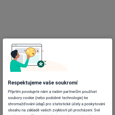
Oční lékař, Ortoped, Plastický chirurg
Na Nábřeží 1488/8B, Havířov
•
Mapa
PRIMED Clinic
Tato klinika nemá specialisty s dostupnými termíny v online kalendáři
Zobrazit profil
Respektujeme vaše soukromí
Přijetím povolujete nám a našim partnerům používat
GynPro Gynekologie Český Těšín
soubory cookie (nebo podobné technologie) ke
Gynekolog
shromažďování údajů pro statistické účely a poskytování
Střelniční 19/267 (při vlakovém nádraží, naproti hotelu Piast), Český Těšín
•
Mapa
obsahu na základě vašich zvyklostí při procházení. Své