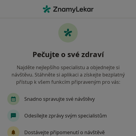
Hla
Karviná, moravskoslezský
Filtry
Mapa
Karviná
Pečujte o své zdraví
Jak řadíme výsledky vyhledávání?
Najděte nejlepšího specialistu a objednejte si
návštěvu. Stáhněte si aplikaci a získejte bezplatný
Jakého specialistu hledáte?
přístup k všem funkcím připraveným pro vás:
Zubař
Praktický lékař
Internista
Gyn
Snadno spravujte své návštěvy
Odesílejte zprávy svým specialistům
Dostávejte připomenutí o návštěvě