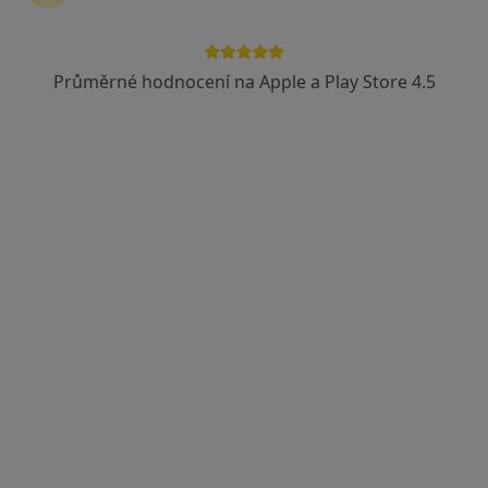
Průměrné hodnocení na Apple a Play Store 4.5
Gynet AH s.r.o.,
Gynekolog, Kardiolog, Pediatr
20 názorů
Mládežnická 9, Havířov
•
Mapa
Gynet AH s.r.o.,
Tato klinika nemá specialisty s dostupnými termíny v online kalendáři
Zobrazit profil