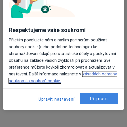
Respektujeme vaše soukromí
Mgr. Kateřina Plaskurová
Přijetím povolujete nám a našim partnerům používat
soubory cookie (nebo podobné technologie) ke
·
Více
Psychoterapeut
shromažďování údajů pro statistické účely a poskytování
18 názorů
obsahu na základě vašich zvyklostí při procházení. Své
Školní 68/26, Havířov
•
Mapa
preference můžete kdykoli zkontrolovat a aktualizovat v
Psychoterapie - Mgr. Kateřina Plaskurová
nastavení. Další informace naleznete v
zásadách ochrany
Tento specialista nenabízí online rezervaci termínu na této adrese.
soukromí a souborů cookie.
Rezervovat termín
Přijmout
Upravit nastavení