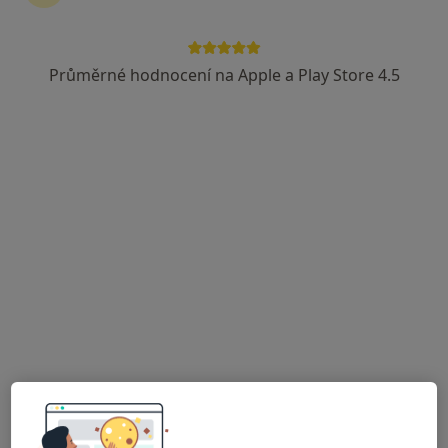
Průměrné hodnocení na Apple a Play Store 4.5
Jiří Čapovec
·
Více
Terapeut, Kouč, Ostatní
16 názorů
Adresa
Online 1
Online 2
Online 3
U Lesa 868/34a, Karviná
•
Mapa
Jiří Čapovec - duševní zdraví
Individuální psychoterapie
od 3 000 kč
Tento specialista nenabízí online rezervaci termínu na této adrese.
Rezervovat termín