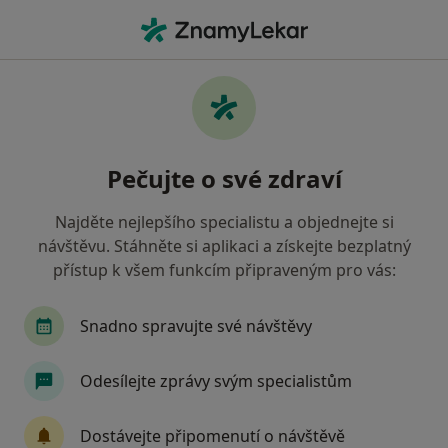
Hla
Emocionální Krize • Karviná, moravskoslezský
Filtry
• 1
Mapa
Emocionální krize Karviná
Pečujte o své zdraví
Jak řadíme výsledky vyhledávání?
Najděte nejlepšího specialistu a objednejte si
návštěvu. Stáhněte si aplikaci a získejte bezplatný
Jakého specialistu hledáte?
přístup k všem funkcím připraveným pro vás:
Psycholog
Psychoterapeut
Dětský psycho
Snadno spravujte své návštěvy
Odesílejte zprávy svým specialistům
Dostávejte připomenutí o návštěvě