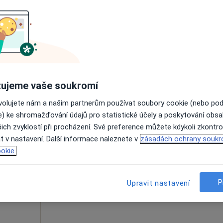
íková
Dnes
Zítra
Ne
Po
7 Srpen
8 Srpen
9 Srpen
10 Srpe
Online rezervace termínu není k dispozic
Rezervovat termín
ujeme vaše soukromí
ovolujete nám a našim partnerům používat soubory cookie (nebo po
e) ke shromažďování údajů pro statistické účely a poskytování obs
ich zvyklostí při procházení. Své preference můžete kdykoli zkontro
Dnes
Zítra
Ne
Po
t v nastavení. Další informace naleznete v
zásadách ochrany soukr
erní
7 Srpen
8 Srpen
9 Srpen
10 Srpe
okie.
evmatolog
Online rezervace termínu není k dispozic
P
Upravit nastavení
Zobrazit profil