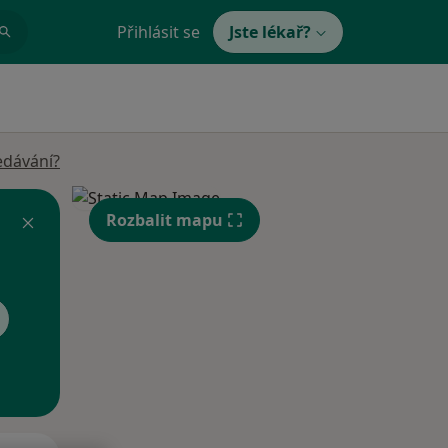
Přihlásit se
Jste lékař?
edávání?
Rozbalit mapu