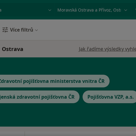
ace, nemoc nebo příjmení
Město nebo region
Více filtrů
, Ostrava
Jak řadíme výsledky vyhl
Zdravotní pojišťovna ministerstva vnitra ČR
jenská zdravotní pojišťovna ČR
Pojišťovna VZP, a.s.