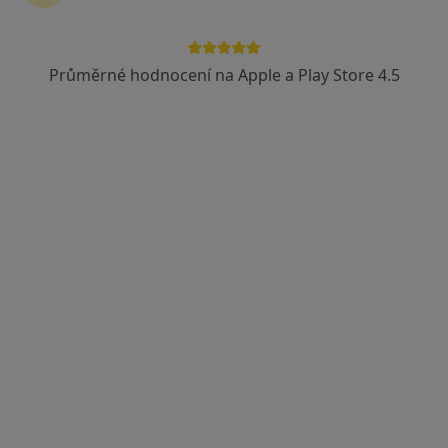
Průměrné hodnocení na Apple a Play Store 4.5
Emilie Krobová
Internista, Praktický lékař
4 názory
Nemocniční 20, Ostrava
•
Mapa
Ordinace
Tento specialista nenabízí online rezervaci termínu na této adrese.
Rezervovat termín