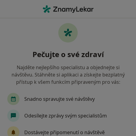
Hla
Internista • Moravská Ostrava a Přívoz, Ostrava, moravskoslezský
Filtry
Mapa
Internista, Moravská Ostrava a Přívoz,
Pečujte o své zdraví
Ostrava
Jak řadíme výsledky vyhledávání?
Najděte nejlepšího specialistu a objednejte si
návštěvu. Stáhněte si aplikaci a získejte bezplatný
přístup k všem funkcím připraveným pro vás:
Jakou pojišťovnu máte?
Všeobecná zdravotní pojišťovna
Zdravotní poj
Snadno spravujte své návštěvy
Odesílejte zprávy svým specialistům
Dostávejte připomenutí o návštěvě