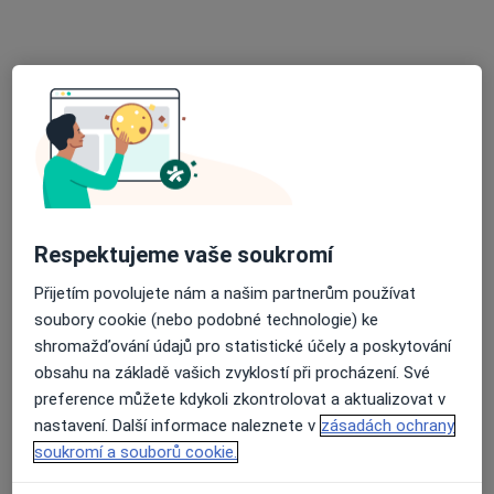
MUDr. Lýdie Javoříková
Internista, Praktický lékař
3 názory
Čs. armády 6a, Hlučín
•
Mapa
Praktický lékař pro dospělé
Tento specialista nenabízí online rezervaci termínu na této adrese.
Rezervovat termín
Respektujeme vaše soukromí
Přijetím povolujete nám a našim partnerům používat
soubory cookie (nebo podobné technologie) ke
shromažďování údajů pro statistické účely a poskytování
obsahu na základě vašich zvyklostí při procházení. Své
preference můžete kdykoli zkontrolovat a aktualizovat v
nastavení. Další informace naleznete v
zásadách ochrany
soukromí a souborů cookie.
MUDr. Elvíra Hromádková