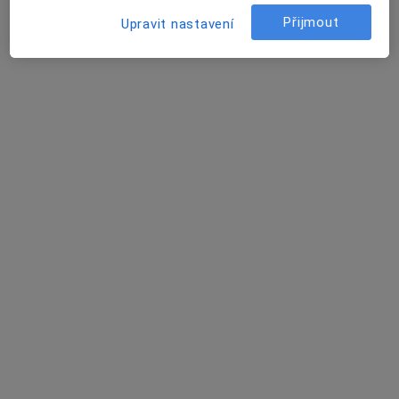
Internista
Přijmout
Upravit nastavení
3 názory
Sokolská tř. 49, Ostrava
•
Mapa
Odborný lékař interní
Tento specialista nenabízí online rezervaci termínu na této adrese.
Rezervovat termín
MUDr. Vladimír Dedek
Internista, Diagnostik