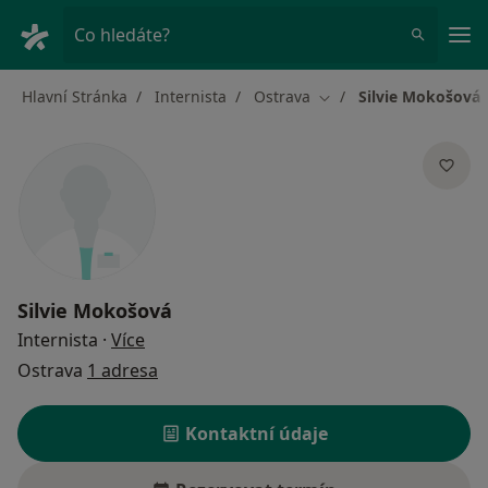
Hla
Co hledáte?
Hlavní Stránka
Internista
Ostrava
Silvie Mokošová
Změna města
Silvie Mokošová
o specializacích
Internista
·
Více
Ostrava
1 adresa
Kontaktní údaje