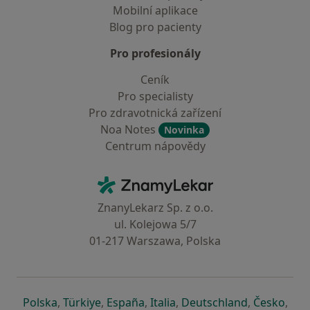
Mobilní aplikace
Blog pro pacienty
Pro profesionály
Ceník
Pro specialisty
Pro zdravotnická zařízení
Noa Notes
Novinka
Centrum nápovědy
Kontakt
ZnamyLekar - Hlavní stránka
ZnanyLekarz Sp. z o.o.
ul. Kolejowa 5/7
01-217 Warszawa, Polska
se otevře v nové záložce
se otevře v nové záložce
se otevře v nové záložce
se otevře v nové záložce
se otevře v 
se o
Polska
,
Türkiye
,
España
,
Italia
,
Deutschland
,
Česko
,