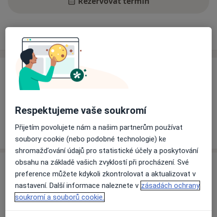
Rezervovat termín
Ceník
Adresy
Názory pacientů
Ceník
Informace o službách a cenách nejsou k dispozici
Tento specialista ještě nepřidával žádné informace o
Respektujeme vaše soukromí
svých službách.
Přijetím povolujete nám a našim partnerům používat
soubory cookie (nebo podobné technologie) ke
shromažďování údajů pro statistické účely a poskytování
obsahu na základě vašich zvyklostí při procházení. Své
Adresa
preference můžete kdykoli zkontrolovat a aktualizovat v
nastavení. Další informace naleznete v
zásadách ochrany
Fakultní nemocnice Ostrava
soukromí a souborů cookie.
17. listopadu 1790/5,
Ostrava
708 52