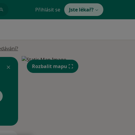
Přihlásit se
Jste lékař?
edávání?
Rozbalit mapu