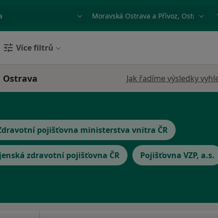
ace, nemoc nebo příjmení
Město nebo region
Více filtrů
, Ostrava
Jak řadíme výsledky vyhl
Zdravotní pojišťovna ministerstva vnitra ČR
jenská zdravotní pojišťovna ČR
Pojišťovna VZP, a.s.