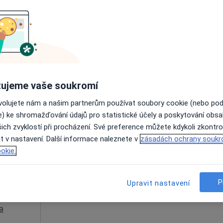
Dnes
Zítra
Ne
Po
7 Srpen
8 Srpen
9 Srpen
10 Srpe
Online rezervace termínu není k dispozic
Rezervovat termín
ujeme vaše soukromí
ovolujete nám a našim partnerům používat soubory cookie (nebo po
e) ke shromažďování údajů pro statistické účely a poskytování obs
ich zvyklostí při procházení. Své preference můžete kdykoli zkontro
k
Dnes
Zítra
Ne
Po
t v nastavení. Další informace naleznete v
zásadách ochrany soukr
7 Srpen
8 Srpen
9 Srpen
10 Srpe
okie.
Online rezervace termínu není k dispozic
P
Upravit nastavení
Rezervovat termín
a