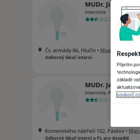
MUDr. Jiří Bizoň
Internista
2 názory
Čs. armády 6b, Hlučín
•
Mapa
Respekt
Odborný lékař interní
Přijetím p
technologi
základě vaš
MUDr. Jan Šimeče
aktualizova
Internista, Praktický lékař
souborů co
4 názory
Komenského nábřeží 102, Paskov
•
Map
Odborný lékař interní a PL pro dospělé