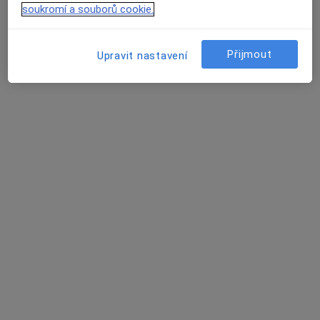
soukromí a souborů cookie.
Ladislav Terich
Přijmout
Upravit nastavení
Dermatolog
20 názorů
Sokolovská 304, Praha
•
Mapa
CLINICUM a.s.
Tento specialista nenabízí online rezervaci termínu na této adrese.
Rezervovat termín