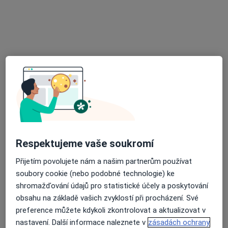
MUDr. Miloslava Prokopová Moskalyková
·
Více
Dermatolog
4 názory
Nové náměstí 1440/2a, Praha
•
Mapa
Centrum laserové a estetické dermatologie
Tento specialista nenabízí online rezervaci termínu na této adrese.
Rezervovat termín
Respektujeme vaše soukromí
Přijetím povolujete nám a našim partnerům používat
soubory cookie (nebo podobné technologie) ke
shromažďování údajů pro statistické účely a poskytování
obsahu na základě vašich zvyklostí při procházení. Své
preference můžete kdykoli zkontrolovat a aktualizovat v
nastavení. Další informace naleznete v
zásadách ochrany