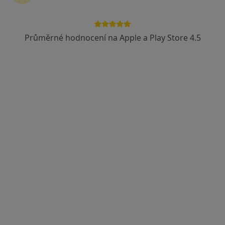
Průměrné hodnocení na Apple a Play Store 4.5
MUDr. Simona Bedřichová
·
Více
Dermatolog
18 názorů
Washingtonova 17, Praha
•
Mapa
Klinika Laser Esthetic
Lifting
od 15 000 kč
Tento specialista nenabízí online rezervaci termínu na této adrese.
Rezervovat termín