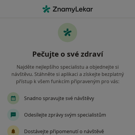
Hla
Dermatolog • Praha 5, Praha, hl město Praha
Filtry
Mapa
Dermatolog, Praha 5, Praha
Pečujte o své zdraví
Jak řadíme výsledky vyhledávání?
Najděte nejlepšího specialistu a objednejte si
návštěvu. Stáhněte si aplikaci a získejte bezplatný
Jakou pojišťovnu máte?
přístup k všem funkcím připraveným pro vás:
Všeobecná zdravotní pojišťovna
Zdravotní poj
Snadno spravujte své návštěvy
Odesílejte zprávy svým specialistům
Dostávejte připomenutí o návštěvě