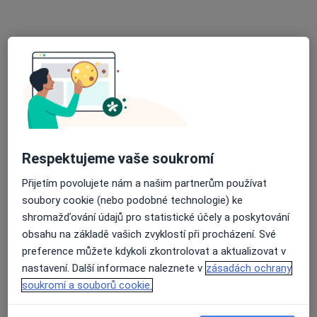
PhDr. Andrea Hlubučková
·
Více
Psychoterapeut, Psycholog, Dětský psycholog
Slovinská 14, Praha
•
Mapa
Psychologické poradenství a arteterapie
Individuální psychoterapie
Cena nebyla přidána
Tento specialista nenabízí online rezervaci termínu na této adrese.
Rezervovat termín
Respektujeme vaše soukromí
Přijetím povolujete nám a našim partnerům používat
soubory cookie (nebo podobné technologie) ke
shromažďování údajů pro statistické účely a poskytování
obsahu na základě vašich zvyklostí při procházení. Své
preference můžete kdykoli zkontrolovat a aktualizovat v
nastavení. Další informace naleznete v
zásadách ochrany
soukromí a souborů cookie.
PhDr. Petr Kačena
Psychoterapeut, Psycholog