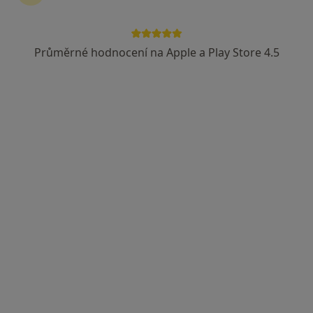
Průměrné hodnocení na Apple a Play Store 4.5
MUDr. Olga Kunertová
·
Více
Psychoterapeut, Psychiatr
4 názory
Jeseniova 47, Praha
•
Mapa
Psychoterapeutické centrum Gaudia
Tento specialista nenabízí online rezervaci termínu na této adrese.
Rezervovat termín