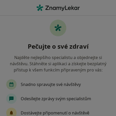
Hla
Psychoterapeut
Filtry
Mapa
Psychoterapeut
Pečujte o své zdraví
Jak řadíme výsledky vyhledávání?
Najděte nejlepšího specialistu a objednejte si
návštěvu. Stáhněte si aplikaci a získejte bezplatný
Vyberte město, ve kterém hledáte specialistu
přístup k všem funkcím připraveným pro vás:
Praha
Brno
Plzeň
Olomouc
Ost
Snadno spravujte své návštěvy
Odesílejte zprávy svým specialistům
Dostávejte připomenutí o návštěvě