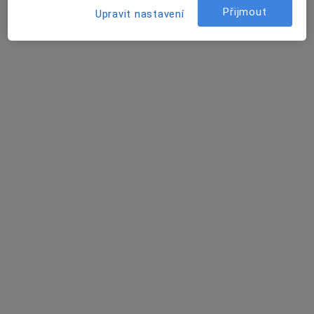
Přijmout
Upravit nastavení
3 názory
Revoluční 8, Praha
•
Mapa
Petrkacena.cz / Couplestherapy.cz
Tento specialista nenabízí online rezervaci termínu na této adrese.
Rezervovat termín
Mgr. Marie Müllerová
Psychoterapeut, Psycholog
14 názorů