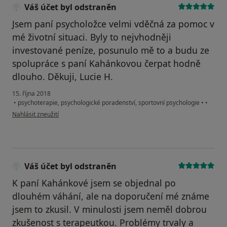
Váš účet byl odstraněn
Jsem paní psycholožce velmi vděčná za pomoc v
mé životní situaci. Byly to nejvhodněji
investované peníze, posunulo mě to a budu ze
spolupráce s paní Kahánkovou čerpat hodně
dlouho. Děkuji, Lucie H.
15. října 2018
•
psychoterapie, psychologické poradenství, sportovní psychologie
•
•
podle názoru uživatele Váš účet byl odstraněn
Nahlásit zneužití
Váš účet byl odstraněn
K paní Kahánkové jsem se objednal po
dlouhém váhání, ale na doporučení mé známe
jsem to zkusil. V minulosti jsem neměl dobrou
zkušenost s terapeutkou. Problémy trvaly a