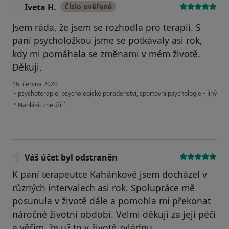
Iveta H.
Číslo ověřené
I
Jsem ráda, že jsem se rozhodla pro terapii. S
paní psycholožkou jsme se potkávaly asi rok,
kdy mi pomáhala se změnami v mém životě.
Děkuji.
16. června 2020
•
psychoterapie, psychologické poradenství, sportovní psychologie
•
Jiný
podle názoru uživatele Iveta H.
•
Nahlásit zneužití
Váš účet byl odstraněn
K paní terapeutce Kahánkové jsem docházel v
různých intervalech asi rok. Spolupráce mě
posunula v životě dále a pomohla mi překonat
náročné životní období. Velmi děkuji za její péči
a věřím, že už to v životě zvládnu.