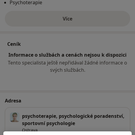
Psychoterapie
Více
o zkušenostech
Ceník
Informace o službách a cenách nejsou k dispozici
Tento specialista ještě nepřidával žádné informace o
svých službách.
Adresa
psychoterapie, psychologické poradenství,
sportovní psychologie
Ostrava