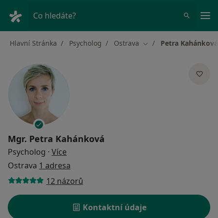
Hla
Co hledáte?
Hlavní Stránka
Psycholog
Ostrava
Petra Kahánková
Změna města
Mgr.
Petra Kahánková
o specializacích
Psycholog
·
Více
Ostrava
1 adresa
12 názorů
Kontaktní údaje