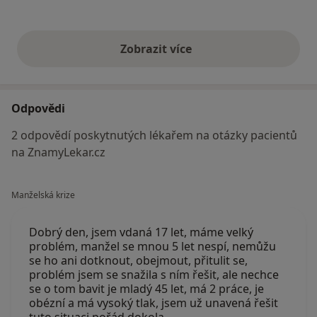
Zobrazit více
výše uvedené názory
Odpovědi
2 odpovědí poskytnutých lékařem na otázky pacientů
na ZnamyLekar.cz
Manželská krize
Dobrý den, jsem vdaná 17 let, máme velký
problém, manžel se mnou 5 let nespí, nemůžu
se ho ani dotknout, obejmout, přitulit se,
problém jsem se snažila s ním řešit, ale nechce
se o tom bavit je mladý 45 let, má 2 práce, je
obézní a má vysoký tlak, jsem už unavená řešit
tuto situaci pořád dokola,…