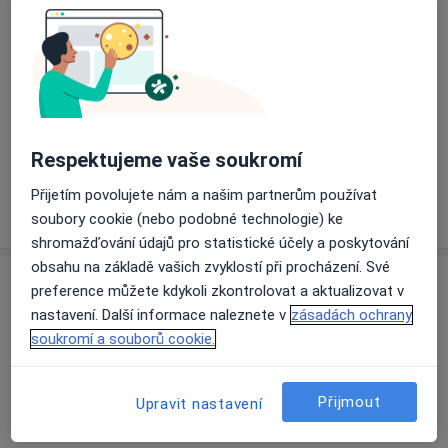
Přiblížit mapu
se otevře v nové záložce
Dostupnost
Na této adrese online kalendář není aktivní
Co mám v takové situaci udělat?
Respektujeme vaše soukromí
Přijetím povolujete nám a našim partnerům používat
Více
o adrese
soubory cookie (nebo podobné technologie) ke
shromažďování údajů pro statistické účely a poskytování
obsahu na základě vašich zvyklostí při procházení. Své
Názory
preference můžete kdykoli zkontrolovat a aktualizovat v
nastavení. Další informace naleznete v
zásadách ochrany
Přidejte svůj názor
soukromí a souborů cookie.
Přijmout
Upravit nastavení
12 názorů