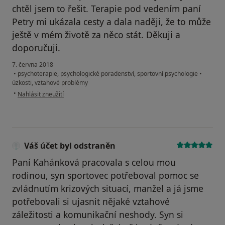
chtěl jsem to řešit. Terapie pod vedením paní
Petry mi ukázala cesty a dala naději, že to může
ještě v mém životě za něco stát. Děkuji a
doporučuji.
7. června 2018
•
psychoterapie, psychologické poradenství, sportovní psychologie
•
úzkosti, vztahové problémy
podle názoru uživatele Váš účet byl odstraněn
•
Nahlásit zneužití
Váš účet byl odstraněn
Paní Kahánková pracovala s celou mou
rodinou, syn sportovec potřeboval pomoc se
zvládnutím krizových situací, manžel a já jsme
potřebovali si ujasnit nějaké vztahové
záležitosti a komunikační neshody. Syn si