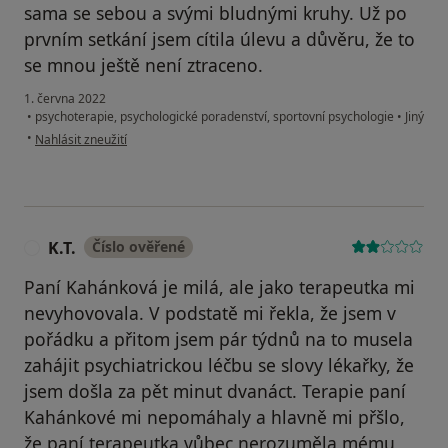
sama se sebou a svými bludnými kruhy. Už po
prvním setkání jsem cítila úlevu a důvěru, že to
se mnou ještě není ztraceno.
1. června 2022
•
psychoterapie, psychologické poradenství, sportovní psychologie
•
Jiný
podle názoru uživatele Anežka H.
•
Nahlásit zneužití
K.T.
Číslo ověřené
K
Paní Kahánková je milá, ale jako terapeutka mi
nevyhovovala. V podstatě mi řekla, že jsem v
pořádku a přitom jsem pár týdnů na to musela
zahájit psychiatrickou léčbu se slovy lékařky, že
jsem došla za pět minut dvanáct. Terapie paní
Kahánkové mi nepomáhaly a hlavně mi přšlo,
že paní terapeutka vůbec nerozuměla mému