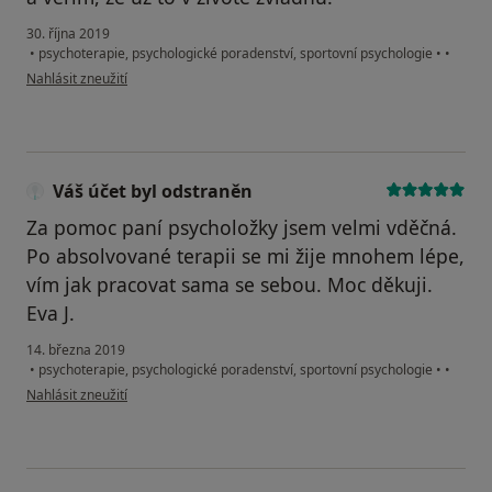
30. října 2019
•
psychoterapie, psychologické poradenství, sportovní psychologie
•
•
podle názoru uživatele Váš účet byl odstraněn
Nahlásit zneužití
Váš účet byl odstraněn
Za pomoc paní psycholožky jsem velmi vděčná.
Po absolvované terapii se mi žije mnohem lépe,
vím jak pracovat sama se sebou. Moc děkuji.
Eva J.
14. března 2019
•
psychoterapie, psychologické poradenství, sportovní psychologie
•
•
podle názoru uživatele Váš účet byl odstraněn
Nahlásit zneužití