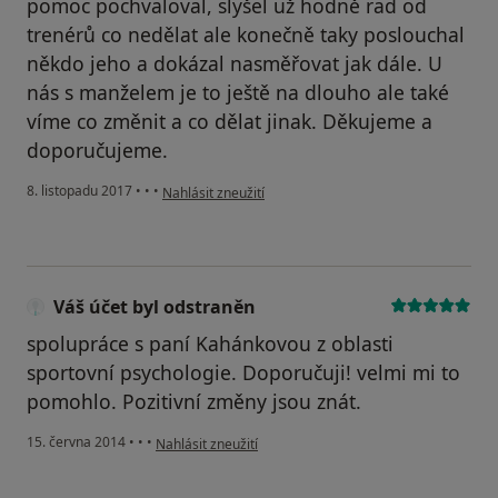
pomoc pochvaloval, slyšel už hodně rad od
trenérů co nedělat ale konečně taky poslouchal
někdo jeho a dokázal nasměřovat jak dále. U
nás s manželem je to ještě na dlouho ale také
víme co změnit a co dělat jinak. Děkujeme a
doporučujeme.
podle názoru uživatele Váš účet byl odstraněn
8. listopadu 2017
•
•
•
Nahlásit zneužití
Váš účet byl odstraněn
spolupráce s paní Kahánkovou z oblasti
sportovní psychologie. Doporučuji! velmi mi to
pomohlo. Pozitivní změny jsou znát.
podle názoru uživatele Váš účet byl odstraněn
15. června 2014
•
•
•
Nahlásit zneužití