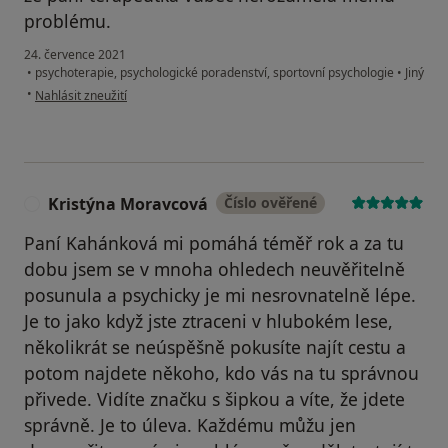
problému.
24. července 2021
•
psychoterapie, psychologické poradenství, sportovní psychologie
•
Jiný
podle názoru uživatele K.T.
•
Nahlásit zneužití
Kristýna Moravcová
Číslo ověřené
K
Paní Kahánková mi pomáhá téměř rok a za tu
dobu jsem se v mnoha ohledech neuvěřitelně
posunula a psychicky je mi nesrovnatelně lépe.
Je to jako když jste ztraceni v hlubokém lese,
několikrát se neúspěšně pokusíte najít cestu a
potom najdete někoho, kdo vás na tu správnou
přivede. Vidíte značku s šipkou a víte, že jdete
správně. Je to úleva. Každému můžu jen