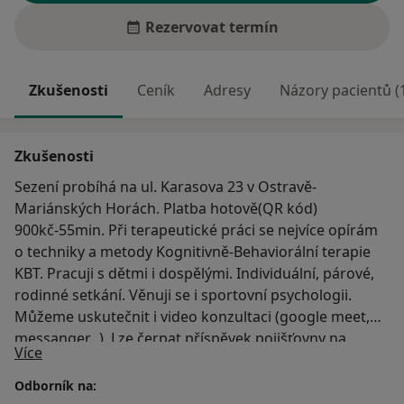
Rezervovat termín
Zkušenosti
Ceník
Adresy
Názory pacientů (
Zkušenosti
Sezení probíhá na ul. Karasova 23 v Ostravě-
Mariánských Horách. Platba hotově(QR kód)
900kč-55min. Při terapeutické práci se nejvíce opírám
o techniky a metody Kognitivně-Behaviorální terapie
KBT. Pracuji s dětmi i dospělými. Individuální, párové,
rodinné setkání. Věnuji se i sportovní psychologii.
Můžeme uskutečnit i video konzultaci (google meet,
messanger...). Lze čerpat příspěvek pojišťovny na
O mně
Více
soukromé terapie, jsem řádnou členkou České
asociace pro psychoterapii.
Odborník na: