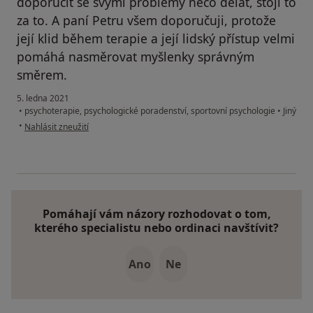
doporučit se svými problémy něco dělat, stojí to
za to. A paní Petru všem doporučuji, protože
její klid během terapie a její lidský přístup velmi
pomáhá nasměrovat myšlenky správným
směrem.
5. ledna 2021
•
psychoterapie, psychologické poradenství, sportovní psychologie
•
Jiný
podle názoru uživatele Kristýna Moravcová
•
Nahlásit zneužití
Pomáhají vám názory rozhodovat o tom,
kterého specialistu nebo ordinaci navštívit?
Ano
Ne