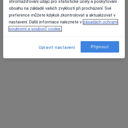
shromažďování údajů pro statistické účely a poskytování
ReproGenesis a.s.
obsahu na základě vašich zvyklostí při procházení. Své
Psycholog, Gynekolog, Veterinář
preference můžete kdykoli zkontrolovat a aktualizovat v
5 názorů
nastavení. Další informace naleznete v
zásadách ochrany
soukromí a souborů cookie.
Hlinky 144, Brno
•
Mapa
ReproGenesis a.s.
Tato klinika nemá specialisty s dostupnými termíny v online kalendáři
Přijmout
Upravit nastavení
Zobrazit profil
Soukromá klinika LOGO s.r.o.