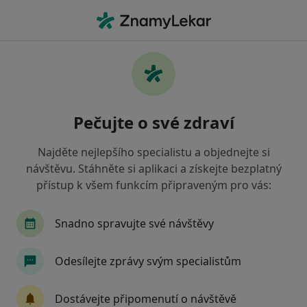
Hla
Psycholog
Filtry
• 1
Mapa
Doporučení psychologové, kteří mají
Pečujte o své zdraví
smlouvu s Revírní bratrská pokladna,
zdravotní pojišťovna
Najděte nejlepšího specialistu a objednejte si
Jak řadíme výsledky vyhledávání?
návštěvu. Stáhněte si aplikaci a získejte bezplatný
přístup k všem funkcím připraveným pro vás:
Vyberte město, ve kterém hledáte specialistu
Snadno spravujte své návštěvy
Praha
Ostrava
Brno
Olomouc
B
Odesílejte zprávy svým specialistům
Dostávejte připomenutí o návštěvě