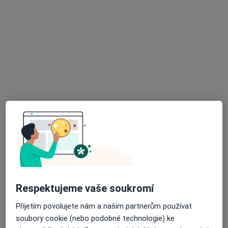
Mgr. Ondřej Vávra
Psycholog
J. E. Purkyně 365, Uherské Hradiště
•
Mapa
Uherskohradišťská nemocnice a.s., Ambulance klinické psychologie
Psychologické poradenství
Cena nebyla přidána
Tento specialista nenabízí online rezervaci termínu na této adrese.
Rezervovat termín
Respektujeme vaše soukromí
Přijetím povolujete nám a našim partnerům používat
soubory cookie (nebo podobné technologie) ke