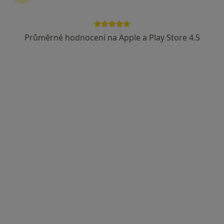
Průměrné hodnocení na Apple a Play Store 4.5
PhDr. Dagmar Konečná
Psycholog
13 názorů
Žižkova 14, Zábřeh
•
Mapa
Ambulance klinické psychologie
Tento specialista nenabízí online rezervaci termínu na této adrese.
Rezervovat termín