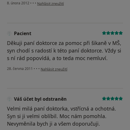
podle názoru uživatele PhDr. Marie Vignatiová
8. února 2012
•
•
•
Nahlásit zneužití
Pacient
Děkuji paní doktorce za pomoc při šikaně v MŠ,
syn chodí s radostí k této paní doktorce. Vždy si
s ní rád popovídá, a to teda moc nemluví.
podle názoru uživatele Pacient
28. června 2011
•
•
•
Nahlásit zneužití
Váš účet byl odstraněn
Velmi milá paní doktorka, vstřícná a ochotná.
Syn si ji velmi oblíbil. Moc nám pomohla.
Nevyměnila bych ji a všem doporučuji.