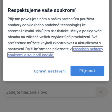
Respektujeme vaše soukromí
Přijetím povolujete nám a našim partnerům používat
15 názorů
soubory cookie (nebo podobné technologie) ke
shromažďování údajů pro statistické účely a poskytování
Recenze pacientů jsou pro nás důležité.
obsahu na základě vašich zvyklostí při procházení. Své
Specialisté nemají možnost zaplatit za
preference můžete kdykoli zkontrolovat a aktualizovat v
odstranění nebo změnu recenze pacienta.
nastavení. Další informace naleznete v
zásadách ochrany
Další informace o názorech
Další informace.
soukromí a souborů cookie.
Přijmout
Upravit nastavení
Hledejte v názorech