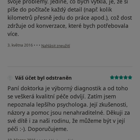
svoje problémy. Jediné, co bych vytkla, je, že si
píše do počítače každý detail (např. kolik
kilometrů přesně jedu do práce apod.), což dost
zdržuje od konverzace, které bych potřebovala
více.
podle názoru uživatele Váš účet byl odstraněn
3. května 2016
•
•
•
Nahlásit zneužití
Váš účet byl odstraněn
Paní doktorka je výborný diagnostik a od toho
se veškerá kvalitní péče odvíjí. Zatím jsem
nepoznala lepšího psychologa. Její zkušenosti,
názory a pomoc jsou nenahraditelné. Děkuji za
své dítě i za naši rodinu, že můžeme být v její
péči :-). Doporučujeme.
podle názoru uživatele Váš účet byl odstraněn