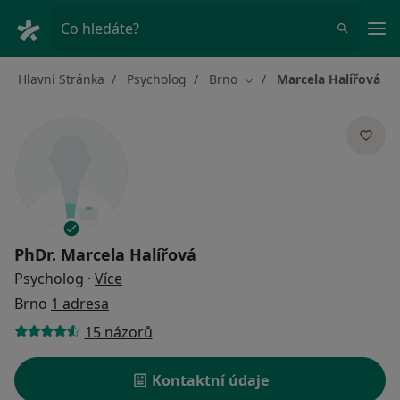
Hla
Co hledáte?
Hlavní Stránka
Psycholog
Brno
Marcela Halířová
Změna města
PhDr.
Marcela Halířová
o specializacích
Psycholog
·
Více
Brno
1 adresa
15 názorů
Kontaktní údaje