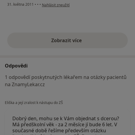
podle názoru uživatele Váš účet byl odstraněn
31. května 2011
•
•
•
Nahlásit zneužití
Zobrazit více
výše uvedené názory
Odpovědi
1 odpovědí poskytnutých lékařem na otázky pacientů
na ZnamyLekar.cz
Eliška a její zralost k nástupu do ZŠ
Dobrý den, mohu se k Vám objednat s dcerou?
Má předškolní věk - za 2 měsíce jí bude 6 let. V
současné době řešíme především otázku