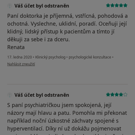
Váš účet byl odstraněn
Paní doktorka je příjemná, vstřícná, pohodová a
ochotná. Vyslechne, uklidní, poradí. Oceňuji její
klidný, lidský přístup k pacientům a tímto jí
děkuji za sebe i za dceru.
Renata
17. ledna 2020
•
Klinický psycholog
•
psychologické konzultace
•
podle názoru uživatele Váš účet byl odstraněn
Nahlásit zneužití
Váš účet byl odstraněn
S paní psychiatričkou jsem spokojená, její
názory mají hlavu a patu. Pomohla mi překonat
například noční úzkostné záchvaty spojené s
hyperventilací. Díky ní už dokážu pojmenovat