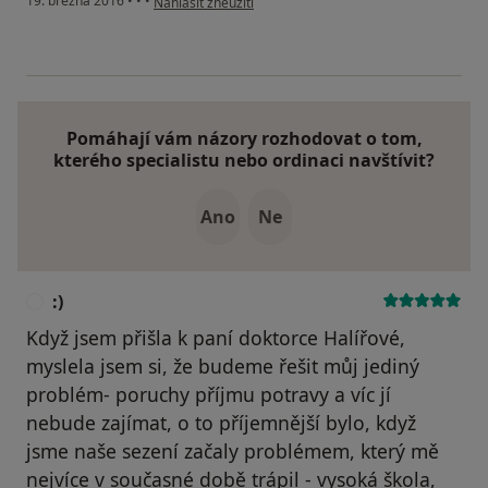
19. března 2016
•
•
•
Nahlásit zneužití
Pomáhají vám názory rozhodovat o tom,
kterého specialistu nebo ordinaci navštívit?
Ano
Ne
:)
:
Když jsem přišla k paní doktorce Halířové,
myslela jsem si, že budeme řešit můj jediný
problém- poruchy příjmu potravy a víc jí
nebude zajímat, o to příjemnější bylo, když
jsme naše sezení začaly problémem, který mě
nejvíce v současné době trápil - vysoká škola,