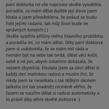
paní doktorka mi vše naprosto skvěle vysvětlila,
poradila, co mám dělat (každé její slovo jsem
hltala a jsem přesvědčena, že pokud se budu
řídit jejími radami, tak můj život bude ve
správných kolejích:) )
Skvěle vystihla příčiny mého hlavního problému
a poradila mi, co mám dělat. Díky paní doktorce
jsem si uvědomila, že se mám mít ráda a
nemám být na sebe tak tvrdá, dělat věci kvůli
sobě a né jen, abych ostatním dokázala, že
nejsem zbytečná. Dostala jsem za úkol dělat si
každý den malinkou radost a musím říct, že
nikdy jsem se nesetkala s tak těžkým úkolem
(ačkoliv zní tak snadně!) nicméně věřím, že
časem se naučím dělat si radost automaticky a
to právě díky téhle skvělé doktorce :)