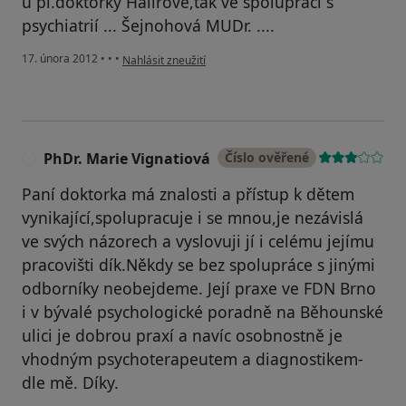
u pí.doktorky Halířové,tak ve spolupráci s
psychiatrií ... Šejnohová MUDr. ....
podle názoru uživatele PhDr. Marie Vignatiová
17. února 2012
•
•
•
Nahlásit zneužití
PhDr. Marie Vignatiová
Číslo ověřené
P
Paní doktorka má znalosti a přístup k dětem
vynikající,spolupracuje i se mnou,je nezávislá
ve svých názorech a vyslovuji jí i celému jejímu
pracovišti dík.Někdy se bez spolupráce s jinými
odborníky neobejdeme. Její praxe ve FDN Brno
i v bývalé psychologické poradně na Běhounské
ulici je dobrou praxí a navíc osobnostně je
vhodným psychoterapeutem a diagnostikem-
dle mě. Díky.