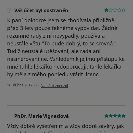
Váš účet byl odstraněn
K paní doktorce jsem se chodívala přibližně
před 3 lety pouze řekněme vypovídat. Žádné
rozumné rady z ní nevypadly, používala
neustále větu "To bude dobrý, to se srovná.".
Tudíž neustálé utěšování, ale rada ani
nasměrování ne. Vzhledem k jejímu přístupu ke
mně tuhle lékařku nedoporučuji, tahle lékařka
by měla z mého pohledu vrátit licenci.
podle názoru uživatele Váš účet byl odstraněn
16. dubna 2012
•
•
•
Nahlásit zneužití
PhDr. Marie Vignatiová
P
Vždy dobré vyšetřením a vždy dobré závěry, jak