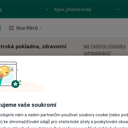
ace, nemoc nebo příjmení
Město nebo region
Více filtrů
trská pokladna, zdravotní
Jak řadíme výsledky
vyhledávání?
ek
Dnes
Zítra
Po
Út
8 Srpen
9 Srpen
10 Srpen
11 Srpe
·
Více
t
Online rezervace termínu není k dispozic
Rezervovat termín
ujeme vaše soukromí
ovolujete nám a našim partnerům používat soubory cookie (nebo po
e) ke shromažďování údajů pro statistické účely a poskytování obs