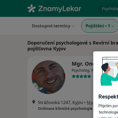
specializ
Dostupné termíny
Pojištění
•
1
Doporučení psychologové s Revírní bra
pojišťovna Kyjov
Mgr. Ondřej Ptáč
Psycholog, Psychoterapeu
1 názor
Respekt
Strážovská 1247, Kyjov
•
Mapa
Přijetím p
Ordinace klinické psychologie Profero s.r.o.
technologi