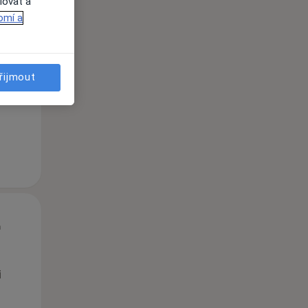
lovat a
omí a
St
Čt
Pá
n
12 Srpen
13 Srpen
14 Srpen
řijmout
i
St
Čt
Pá
n
12 Srpen
13 Srpen
14 Srpen
i