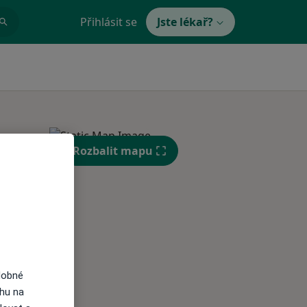
Přihlásit se
Jste lékař?
Rozbalit mapu
St
Čt
Pá
n
12 Srpen
13 Srpen
14 Srpen
i
dobné
ahu na