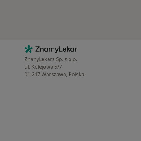
Kontakt
ZnamyLekar - Hlavní stránka
ZnanyLekarz Sp. z o.o.
ul. Kolejowa 5/7
01-217 Warszawa, Polska