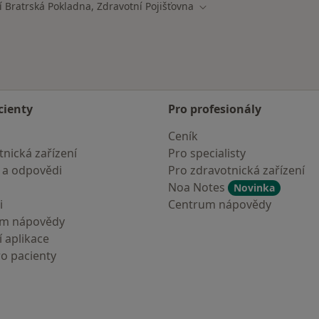
í Bratrská Pokladna, Zdravotní Pojišťovna
ta
Změna města
cienty
Pro profesionály
Ceník
nická zařízení
Pro specialisty
 a odpovědi
Pro zdravotnická zařízení
Noa Notes
Novinka
i
Centrum nápovědy
um nápovědy
 aplikace
ro pacienty