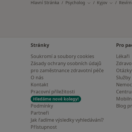
Hlavní Stránka
Psycholog
Kyjov
Revírn
Změna města
Změna měs
Stránky
Pro pa
Soukromí a soubory cookies
Lékaři
Zásady ochrany osobních údajů
Zdravot
pro zaměstnance zdravotní péče
Otázky
O nás
Služby
Kontakt
Nemoc
Pracovní příležitosti
Centr
Mobilní
Hledáme nové kolegy!
Podmínky
Blog p
Partneři
Jak řadíme výsledky vyhledávání?
Přístupnost