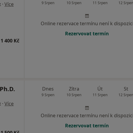
9 Srpen
10 Srpen
11 Srpen
12 Srpe
·
Více
t
Online rezervace termínu není k dispozic
Rezervovat termín
1 400 Kč
Ph.D.
Dnes
Zítra
Út
St
9 Srpen
10 Srpen
11 Srpen
12 Srpe
·
Více
t
Online rezervace termínu není k dispozic
Rezervovat termín
1 500 Kč