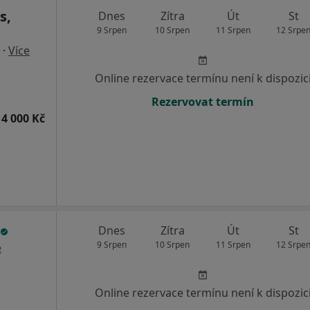
s,
Dnes
Zítra
Út
St
9 Srpen
10 Srpen
11 Srpen
12 Srpe
·
Více
Online rezervace termínu není k dispozic
Rezervovat termín
4 000 Kč
Dnes
Zítra
Út
St
9 Srpen
10 Srpen
11 Srpen
12 Srpe
e
Online rezervace termínu není k dispozic