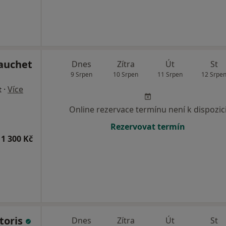
Gauchet
Dnes
Zítra
Út
St
9 Srpen
10 Srpen
11 Srpen
12 Srpe
·
Více
t
Online rezervace termínu není k dispozic
Rezervovat termín
1 300 Kč
toris
Dnes
Zítra
Út
St