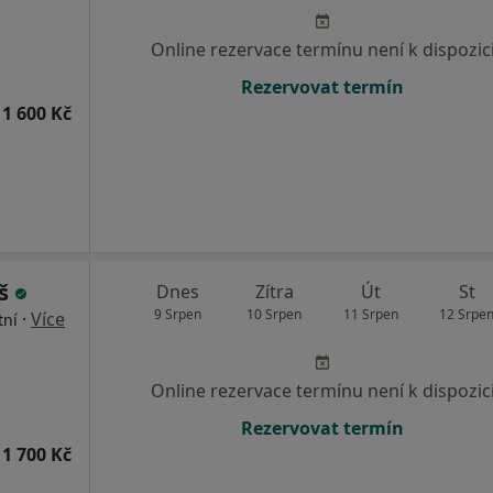
Online rezervace termínu není k dispozic
Rezervovat termín
1 600 Kč
yš
Dnes
Zítra
Út
St
9 Srpen
10 Srpen
11 Srpen
12 Srpe
·
Více
tní
Online rezervace termínu není k dispozic
Rezervovat termín
1 700 Kč