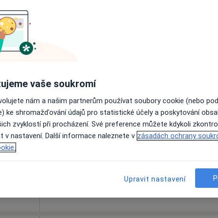
1 200 Kč
ynová
Dnes
Zítra
Út
St
ujeme vaše soukromí
9 Srpen
10 Srpen
11 Srpen
12 Srpe
ovolujete nám a našim partnerům používat soubory cookie (nebo po
·
Více
t
e) ke shromažďování údajů pro statistické účely a poskytování obs
ich zvyklostí při procházení. Své preference můžete kdykoli zkontro
Online rezervace termínu není k dispozic
t v nastavení. Další informace naleznete v
zásadách ochrany soukr
Rezervovat termín
okie.
P
Upravit nastavení