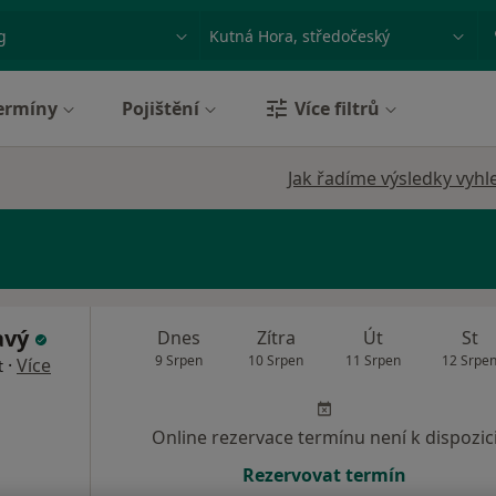
ace, nemoc nebo příjmení
Město nebo region
ermíny
Pojištění
Více filtrů
Jak řadíme výsledky vyhl
avý
Dnes
Zítra
Út
St
9 Srpen
10 Srpen
11 Srpen
12 Srpe
·
Více
t
Online rezervace termínu není k dispozic
Rezervovat termín