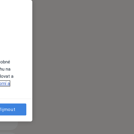
Čt
Pá
So
n
13 Srpen
14 Srpen
15 Srpen
dobné
ahu na
lovat a
i
omí a
řijmout