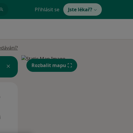
Přihlásit se
Jste lékař?
edávání?
Rozbalit mapu
Čt
Pá
So
n
13 Srpen
14 Srpen
15 Srpen
i