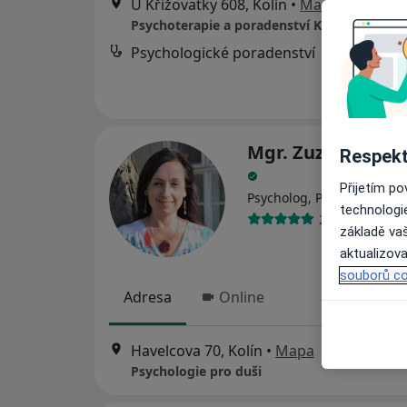
U Křižovatky 608, Kolín
•
Mapa
Psychoterapie a poradenství Kolín
Psychologické poradenství
Mgr. Zuzana Fald
Respekt
Přijetím p
Psycholog, Psychoterapeu
technologi
20 názorů
základě vaš
aktualizova
souborů co
Adresa
Online
Havelcova 70, Kolín
•
Mapa
Psychologie pro duši