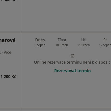
lnarová
Dnes
Zítra
Út
St
9 Srpen
10 Srpen
11 Srpen
12 Srpe
·
Více
t
Online rezervace termínu není k dispozic
Rezervovat termín
1 200 Kč