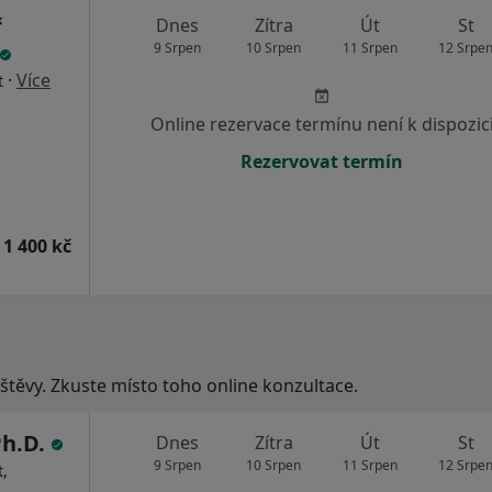
ř
Dnes
Zítra
Út
St
9 Srpen
10 Srpen
11 Srpen
12 Srpe
·
Více
t
Online rezervace termínu není k dispozic
Rezervovat termín
 1 400 kč
vštěvy. Zkuste místo toho online konzultace.
Ph.D.
Dnes
Zítra
Út
St
9 Srpen
10 Srpen
11 Srpen
12 Srpe
,