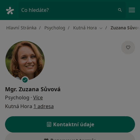
Hla
Co hledáte?
Hlavní Stránka
Psycholog
Kutná Hora
Zuzana Sůvo
Změna města
Mgr.
Zuzana Sůvová
o specializacích
Psycholog
·
Více
Kutná Hora
1 adresa
Kontaktní údaje