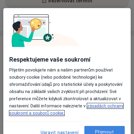
Rezervovat termín
Zkušenosti
Ceník
Adresy
Názory pacientů
Zkušenosti
Mám mohaletou zkušenost s provázením dospělých,
Respektujeme vaše soukromí
dětí a dospívajících v obtížných životních situacích.
Věnujeme se společně jejich osobním, vztahovým,
Přijetím povolujete nám a našim partnerům používat
psychosomatickým tématům. Ve své praxi se opírám o
soubory cookie (nebo podobné technologie) ke
celostní psychodynamicky a psychosomaticky
shromažďování údajů pro statistické účely a poskytování
orientovaný psychoterapeutický přístup, o
obsahu na základě vašich zvyklostí při procházení. Své
biosyntetickou psychoterapii a poslední dobou mě
preference můžete kdykoli zkontrolovat a aktualizovat v
O mně
velmi fascinují nejnovější neuropsychologické a
Více
nastavení. Další informace naleznete v
zásadách ochrany
epigenetické poznatky.
soukromí a souborů cookie.
Odborník na:
Věřím ve zdroje, které každý z nás k řešení svých
Dětská psychologie
náročných situací máme a je pro mě ctí tyto vnitřní
Psychoterapie
Přijmout
zdroje s klienty objevovat. Provázím klienty na cestě k
Upravit nastavení