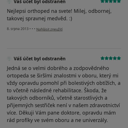
Váš účet byl odstraněn
Nejlepsi orthoped na svete! Milej, odbornej,
takovej spravnej medvěd. :)
podle názoru uživatele Váš účet byl odstraněn
8. srpna 2013
•
•
•
Nahlásit zneužití
Váš účet byl odstraněn
Jedná se o velmi dobrého a zodpovědného
ortopeda se širšími znalostmi v oboru, který mi
vždy opravdu pomohl při bolestivých obtížích, a
to včetně následné rehabilitace. Škoda, že
takových odborníků, včetně starostlivých a
přijemných sestřiček není v našem zdravotnictví
více. Děkuji Vám pane doktore, opravdu mám
rád profíky ve svém oboru a ne univerzály.