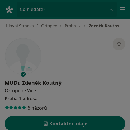
Hla
Co hledáte?
Hlavní Stránka
Ortoped
Praha
Zdeněk Koutný
Změna města
MUDr.
Zdeněk Koutný
o specializacích
Ortoped
·
Více
Praha
1 adresa
6 názorů
Kontaktní údaje