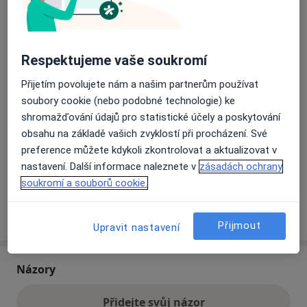
Přiblížit mapu
se otevře v nové záložce
Respektujeme vaše soukromí
Dostupnost
Na této adrese online kalendář není aktivní
Přijetím povolujete nám a našim partnerům používat
Co mám v takové situaci udělat?
soubory cookie (nebo podobné technologie) ke
shromažďování údajů pro statistické účely a poskytování
obsahu na základě vašich zvyklostí při procházení. Své
Způsoby platby (soukromé návštěvy)
preference můžete kdykoli zkontrolovat a aktualizovat v
Na teto adrese lékař přijímá pacienty na pojišťovnu
nastavení. Další informace naleznete v
zásadách ochrany
Detaily
soukromí a souborů cookie.
Více
o adrese
Přijmout
Upravit nastavení
Názory
Přidejte svůj názor