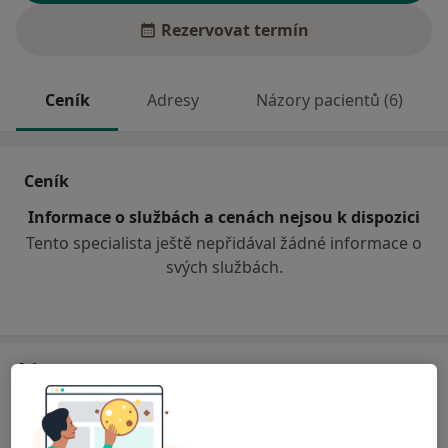
Rezervovat termín
Ceník
Adresy
Názory pacientů (6)
Ceník
Informace o službách a cenách nejsou k dispozici
Tento specialista ještě nepřidával žádné informace o
svých službách.
Adresa
Ortopedická a rehabilitační ordinace
Roztylské náměstí 35/393,
Praha
141 00