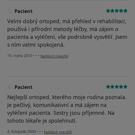
Pacient
Velmi dobrý ortoped, má přehled v rehabilitaci,
používá i přírodní metody léčby, má zájem o
pacienta a vyléčení, vše podrobně vysvětlí. Jsem
s ním velmi spokojená.
podle názoru uživatele Pacient
19. srpna 2010
•
•
•
Nahlásit zneužití
Pacient
Nejlepší ortoped, kterého moje rodina poznala.
Je pečlivý, komunikativní a má zájem na
vyléčení pacienta. Sestry jsou příjemné. Na
tohoto lékaře je spolehnutí.
podle názoru uživatele Pacient
4. listopadu 2009
•
•
•
Nahlásit zneužití