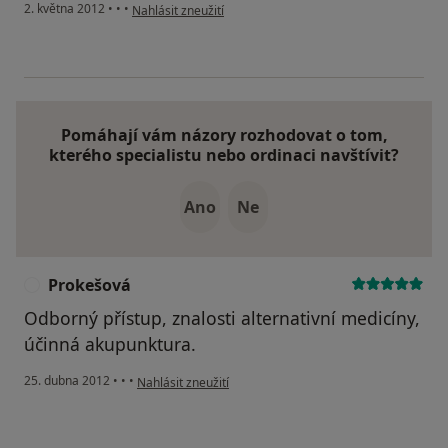
podle názoru uživatele Váš účet byl odstraněn
2. května 2012
•
•
•
Nahlásit zneužití
Pomáhají vám názory rozhodovat o tom,
kterého specialistu nebo ordinaci navštívit?
Ano
Ne
Prokešová
P
Odborný přístup, znalosti alternativní medicíny,
účinná akupunktura.
podle názoru uživatele Prokešová
25. dubna 2012
•
•
•
Nahlásit zneužití