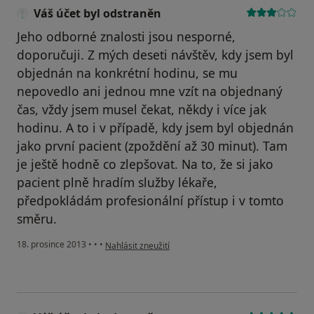
Váš účet byl odstraněn
Jeho odborné znalosti jsou nesporné,
doporučuji. Z mých deseti návštěv, kdy jsem byl
objednán na konkrétní hodinu, se mu
nepovedlo ani jednou mne vzít na objednaný
čas, vždy jsem musel čekat, někdy i více jak
hodinu. A to i v případě, kdy jsem byl objednán
jako první pacient (zpoždění až 30 minut). Tam
je ještě hodně co zlepšovat. Na to, že si jako
pacient plně hradím služby lékaře,
předpokládám profesionální přístup i v tomto
směru.
podle názoru uživatele Váš účet byl odstraněn
18. prosince 2013
•
•
•
Nahlásit zneužití