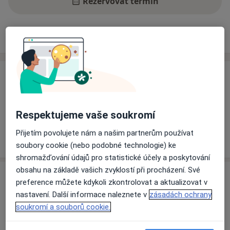
Rezervovat termín
Ceník
Adresy
Názory pacientů
Ceník
Informace o službách a cenách nejsou k dispozici
Tento specialista ještě nepřidával žádné informace o
Respektujeme vaše soukromí
svých službách.
Přijetím povolujete nám a našim partnerům používat
soubory cookie (nebo podobné technologie) ke
shromažďování údajů pro statistické účely a poskytování
obsahu na základě vašich zvyklostí při procházení. Své
Adresa
preference můžete kdykoli zkontrolovat a aktualizovat v
nastavení. Další informace naleznete v
zásadách ochrany
MUDr. Rausová Věra
soukromí a souborů cookie.
Pavlišovská 2283/1,
Praha 20
,
Praha
193-00