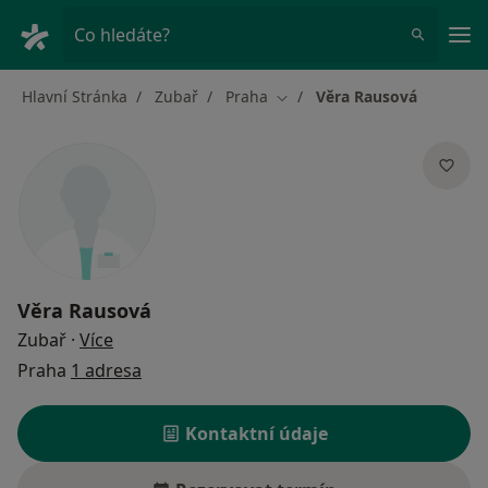
Hla
Co hledáte?
Hlavní Stránka
Zubař
Praha
Věra Rausová
Změna města
Věra Rausová
o specializacích
Zubař
·
Více
Praha
1 adresa
Kontaktní údaje