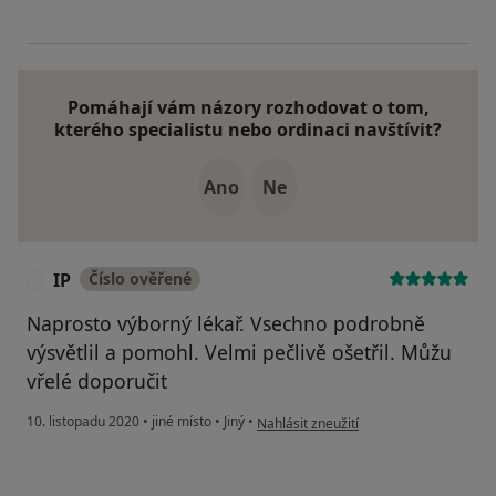
Pomáhají vám názory rozhodovat o tom,
kterého specialistu nebo ordinaci navštívit?
Ano
Ne
IP
Číslo ověřené
I
Naprosto výborný lékař. Vsechno podrobně
výsvětlil a pomohl. Velmi pečlivě ošetřil. Můžu
vřelé doporučit
podle názoru uživatele IP
10. listopadu 2020
•
jiné místo
•
Jiný
•
Nahlásit zneužití