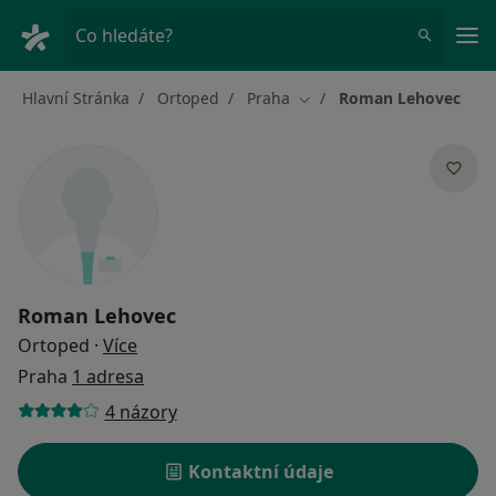
Hla
Co hledáte?
Hlavní Stránka
Ortoped
Praha
Roman Lehovec
Změna města
Roman Lehovec
o specializacích
Ortoped
·
Více
Praha
1 adresa
4 názory
Kontaktní údaje