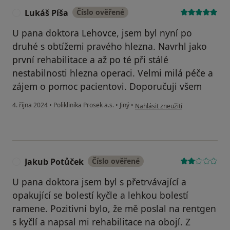
Lukáš Píša
Číslo ověřené
L
U pana doktora Lehovce, jsem byl nyní po
druhé s obtížemi pravého hlezna. Navrhl jako
první rehabilitace a až po té při stálé
nestabilnosti hlezna operaci. Velmi milá péče a
zájem o pomoc pacientovi. Doporučuji všem
podle názoru uživatele Lukáš Píš
4. října 2024
•
Poliklinika Prosek a.s.
•
Jiný
•
Nahlásit zneužití
Jakub Potůček
Číslo ověřené
J
U pana doktora jsem byl s přetrvávající a
opakující se bolestí kyčle a lehkou bolestí
ramene. Pozitivní bylo, že mě poslal na rentgen
s kyčlí a napsal mi rehabilitace na obojí. Z