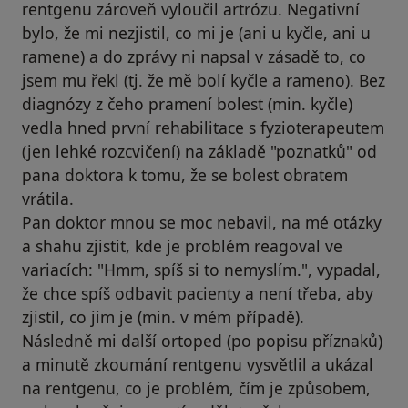
rentgenu zároveň vyloučil artrózu. Negativní
bylo, že mi nezjistil, co mi je (ani u kyčle, ani u
ramene) a do zprávy ni napsal v zásadě to, co
jsem mu řekl (tj. že mě bolí kyčle a rameno). Bez
diagnózy z čeho pramení bolest (min. kyčle)
vedla hned první rehabilitace s fyzioterapeutem
(jen lehké rozcvičení) na základě "poznatků" od
pana doktora k tomu, že se bolest obratem
vrátila.
Pan doktor mnou se moc nebavil, na mé otázky
a shahu zjistit, kde je problém reagoval ve
variacích: "Hmm, spíš si to nemyslím.", vypadal,
že chce spíš odbavit pacienty a není třeba, aby
zjistil, co jim je (min. v mém případě).
Následně mi další ortoped (po popisu příznaků)
a minutě zkoumání rentgenu vysvětlil a ukázal
na rentgenu, co je problém, čím je způsobem,