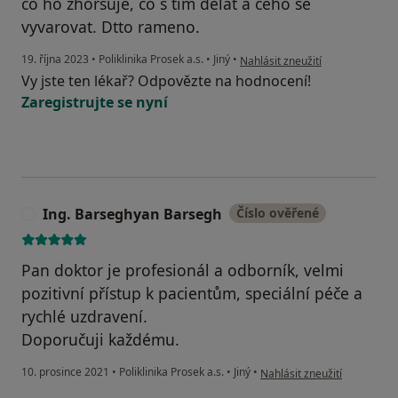
co ho zhoršuje, co s tím dělat a čeho se
vyvarovat. Dtto rameno.
podle názoru uživatele Jakub Po
19. října 2023
•
Poliklinika Prosek a.s.
•
Jiný
•
Nahlásit zneužití
Vy jste ten lékař? Odpovězte na hodnocení!
Zaregistrujte se nyní
Ing. Barseghyan Barsegh
Číslo ověřené
I
Pan doktor je profesionál a odborník, velmi
pozitivní přístup k pacientům, speciální péče a
rychlé uzdravení.
Doporučuji každému.
podle názoru uživatele Ing
10. prosince 2021
•
Poliklinika Prosek a.s.
•
Jiný
•
Nahlásit zneužití