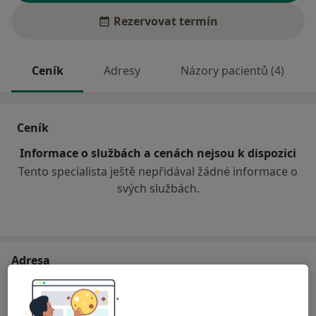
Rezervovat termín
Ceník
Adresy
Názory pacientů (4)
Ceník
Informace o službách a cenách nejsou k dispozici
Tento specialista ještě nepřidával žádné informace o
svých službách.
Adresa
Poliklinika Prosek a.s.
Lovosická 440/40,
Praha
19000