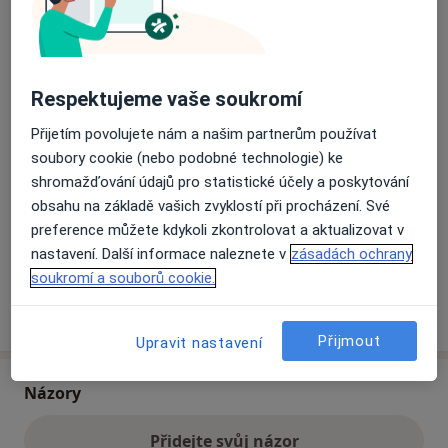
Přiblížit mapu
se otevře v nové záložce
Respektujeme vaše soukromí
Dostupnost
Na této adrese online kalendář není aktivní
Přijetím povolujete nám a našim partnerům používat
Co mám v takové situaci udělat?
soubory cookie (nebo podobné technologie) ke
shromažďování údajů pro statistické účely a poskytování
Způsoby platby (soukromé návštěvy)
obsahu na základě vašich zvyklostí při procházení. Své
Na teto adrese lékař přijímá pacienty na pojišťovnu
preference můžete kdykoli zkontrolovat a aktualizovat v
Detaily
nastavení. Další informace naleznete v
zásadách ochrany
soukromí a souborů cookie.
Více
o adrese
Přijmout
Upravit nastavení
Názory
Přidejte svůj názor