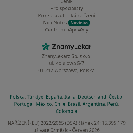
Ceník
Pro specialisty
Pro zdravotnická zařízení
Noa Notes
Novinka
Centrum nápovědy
Kontakt
ZnamyLekar - Hlavní stránka
ZnanyLekarz Sp. z o.o.
ul. Kolejowa 5/7
01-217 Warszawa, Polska
se otevře v nové záložce
se otevře v nové záložce
se otevře v nové záložce
se otevře v nové záložce
se otevře v 
se o
Polska
,
Türkiye
,
España
,
Italia
,
Deutschland
,
Česko
,
se otevře v nové záložce
se otevře v nové záložce
se otevře v nové záložce
se otevře v nové záložc
se otevře v 
se ote
Portugal
,
México
,
Chile
,
Brasil
,
Argentina
,
Perú
,
se otevře v nové záložce
Colombia
NAŘÍZENÍ (EU) 2022/2065 (DSA) článek 24: 15.395.179
uživatelů/měsíc - Červen 2026