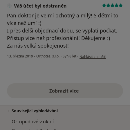
Váš účet byl odstraněn
Pan doktor je velmi ochotný a milý! S dětmi to
více než umí :)
I přes delší objednací dobu, se vyplatí počkat.
Přístup více než profesionální! Děkujeme :)
Za nás velká spokojenost!
podle názoru uživatele Váš úče
13. března 2019
•
Orthotes, s.r.o.
•
Syn 8 let
•
Nahlásit zneužití
Zobrazit více
výše uvedené názory
Související vyhledávání
Ortopedové v okolí