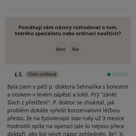
Pomáhají vám názory rozhodovat o tom,
kterého specialistu nebo ordinaci navštívit?
Ano
Ne
E.Š.
Číslo ověřené
E
Byla jsem v péči p. doktora Sehnalíka s bolestmi
a otokem v levém zápěstí a lokti. Prý "zánět
šlach z přetížení". P. doktor se chvástal, jak
problém dokáže vyřešit konzervativní léčbou
přesto, že na fyzioterapii stav ruky už 3 mesíce
hodnotili spíše na operaci (ale to nejsou přece
doktoři, aby byl jejich názor zohledněn, že? :)).