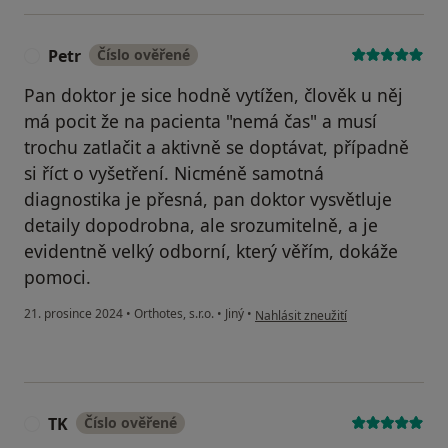
Petr
Číslo ověřené
P
Pan doktor je sice hodně vytížen, člověk u něj
má pocit že na pacienta "nemá čas" a musí
trochu zatlačit a aktivně se doptávat, případně
si říct o vyšetření. Nicméně samotná
diagnostika je přesná, pan doktor vysvětluje
detaily dopodrobna, ale srozumitelně, a je
evidentně velký odborní, který věřím, dokáže
pomoci.
podle názoru uživatele Petr
21. prosince 2024
•
Orthotes, s.r.o.
•
Jiný
•
Nahlásit zneužití
TK
Číslo ověřené
T