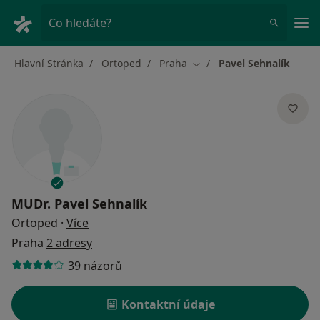
Hla
Co hledáte?
Hlavní Stránka
Ortoped
Praha
Pavel Sehnalík
Změna města
MUDr.
Pavel Sehnalík
o specializacích
Ortoped
·
Více
Praha
2 adresy
39 názorů
Kontaktní údaje