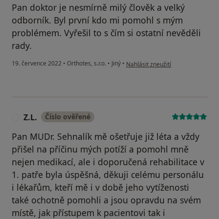
Pan doktor je nesmírně milý člověk a velký
odborník. Byl první kdo mi pomohl s mým
problémem. Vyřešil to s čím si ostatní nevěděli
rady.
podle názoru uživatele TK
19. července 2022
•
Orthotes, s.r.o.
•
Jiný
•
Nahlásit zneužití
Z.L.
Číslo ověřené
Z
Pan MUDr. Sehnalík mě ošetřuje již léta a vždy
přišel na příčinu mých potíží a pomohl mně
nejen medikací, ale i doporučená rehabilitace v
1. patře byla úspěšná, děkuji celému personálu
i lékařům, kteří mě i v době jeho vytíženosti
také ochotně pomohli a jsou opravdu na svém
místě, jak přístupem k pacientovi tak i