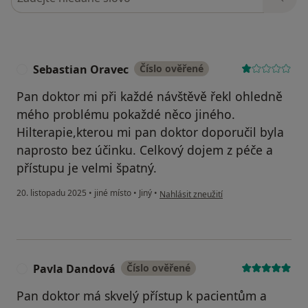
Sebastian Oravec
Číslo ověřené
S
Pan doktor mi při každé návštěvě řekl ohledně
mého problému pokaždé něco jiného.
Hilterapie,kterou mi pan doktor doporučil byla
naprosto bez účinku. Celkový dojem z péče a
přístupu je velmi špatný.
podle názoru uživatele Sebastian Orav
20. listopadu 2025
•
jiné místo
•
Jiný
•
Nahlásit zneužití
Pavla Dandová
Číslo ověřené
P
Pan doktor má skvelý přístup k pacientům a