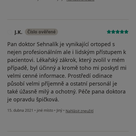
J.K.
Číslo ověřené
J
Pan doktor Sehnalík je vynikající ortoped s
nejen profesionálním ale i lidským přístupem k
pacientovi. Lékařský zákrok, který zvolil v mém
případě, byl účinný a kromě toho mi poskytl mi
velmi cenné informace. Prostředí odinace
působí velmi příjemně a ostatní personál je
také úžasně milý a ochotný. Péče pana doktora
je opravdu špičková.
podle názoru uživatele J.K.
15. dubna 2021
•
jiné místo
•
Jiný
•
Nahlásit zneužití