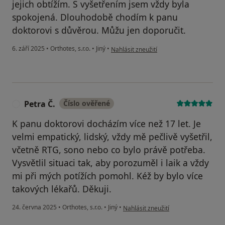
jejich obtížím. S vyšetřením jsem vždy byla
spokojená. Dlouhodobě chodím k panu
doktorovi s důvěrou. Můžu jen doporučit.
podle názoru uživatele Pavla Dandová
6. září 2025
•
Orthotes, s.r.o.
•
Jiný
•
Nahlásit zneužití
Petra Č.
Číslo ověřené
P
K panu doktorovi docházím více než 17 let. Je
velmi empatický, lidský, vždy mě pečlivě vyšetřil,
včetně RTG, sono nebo co bylo právě potřeba.
Vysvětlil situaci tak, aby porozuměl i laik a vždy
mi při mých potížích pomohl. Kéž by bylo více
takových lékařů. Děkuji.
podle názoru uživatele Petra Č.
24. června 2025
•
Orthotes, s.r.o.
•
Jiný
•
Nahlásit zneužití