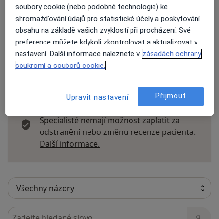
soubory cookie (nebo podobné technologie) ke
Názory
shromažďování údajů pro statistické účely a poskytování
obsahu na základě vašich zvyklostí při procházení. Své
Přidejte svůj názor
preference můžete kdykoli zkontrolovat a aktualizovat v
nastavení. Další informace naleznete v
zásadách ochrany
soukromí a souborů cookie.
39 názorů
Přijmout
Upravit nastavení
Recenze pacientů jsou pro nás důležité.
Specialisté nemají možnost zaplatit za
odstranění nebo změnu recenze pacienta.
Další informace o názorech
Další informace.
Hledejte v názorech