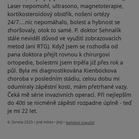
Laser nepomohl, ultrasono, magnetoterapie,
kortikosteroidový obstřik, nošení ortézy
24/7....nic nepomáhalo, bolest a hybnost se
zhoršovaly, otok to samé. P. doktor Sehnalík
stále neviděl důvod ve využití zobrazovacích
metod (ani RTG). Když jsem se rozhodla od
pana doktora přejít rovnou k chirurgovi
ortopedie, bolestmi jsem trpěla již přes rok a
půl. Byla mi diagnostikována Kienböckova
choroba v posledním stádiu, celou dobu mi
odumíraly zápěstní kosti, mám přetrhané vazy.
Čeká mě série invazivních operací. Při nejlepším
do 40ti se nicméně zápěstí rozpadne úplně - teď
je mi 22 let.
podle názoru uživatele E.Š.
6. června 2025
•
jiné místo
•
Jiný
•
Nahlásit zneužití