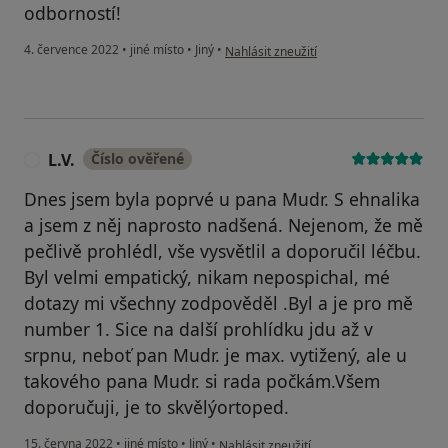
odborností!
podle názoru uživatele Z.L.
4. července 2022
•
jiné místo
•
Jiný
•
Nahlásit zneužití
L.V.
Číslo ověřené
L
Dnes jsem byla poprvé u pana Mudr. S ehnalika
a jsem z něj naprosto nadšená. Nejenom, že mě
pečlivě prohlédl, vše vysvětlil a doporučil léčbu.
Byl velmi empatický, nikam nepospichal, mé
dotazy mi všechny zodpověděl .Byl a je pro mě
number 1. Sice na další prohlídku jdu až v
srpnu, neboť pan Mudr. je max. vytižený, ale u
takového pana Mudr. si rada počkám.Všem
doporučuji, je to skvělýortoped.
podle názoru uživatele L.V.
15. června 2022
•
jiné místo
•
Jiný
•
Nahlásit zneužití