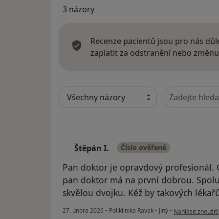
3 názory
Recenze pacientů jsou pro nás důle
zaplatit za odstranění nebo změnu
Hledejte v ná
Štěpán I.
Číslo ověřené
Š
Pan doktor je opravdový profesionál. C
pan doktor má na první dobrou. Spolu 
skvělou dvojku. Kéž by takových lékařů
podle názoru uži
27. února 2026
•
Poliklinika Ravak
•
Jiný
•
Nahlásit zneužití