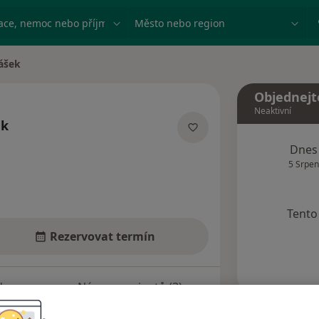
ace, nemoc nebo příjmení
Město nebo region
ášek
Objednejt
Neaktivní
ek
acích
Dnes
5 Srpen
Tento 
Rezervovat termín
dresy
Názory pacientů (3)