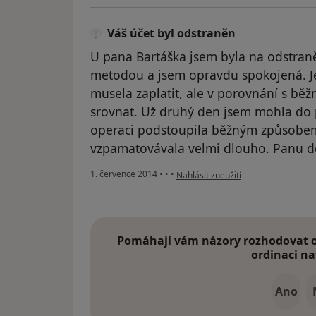
Váš účet byl odstraněn
U pana Bartáška jsem byla na odstraně
metodou a jsem opravdu spokojená. Je 
musela zaplatit, ale v porovnání s bě
srovnat. Už druhý den jsem mohla do 
operaci podstoupila běžným způsobem
vzpamatovávala velmi dlouho. Panu do
podle názoru uživatele Váš účet byl
1. července 2014
•
•
•
Nahlásit zneužití
Pomáhají vám názory rozhodovat o 
ordinaci na
Ano