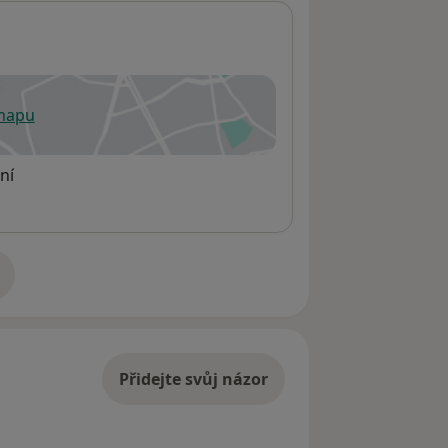
 mapu
 otevře v nové záložce
ní
adrese
Přidejte svůj názor