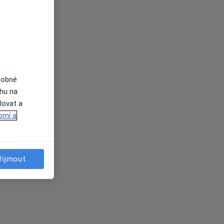
dobné
ahu na
lovat a
omí a
řijmout