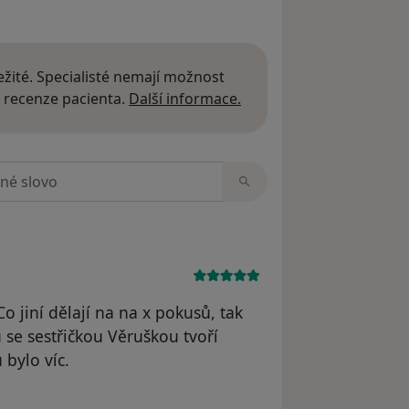
žité. Specialisté nemají možnost
Další informace o názor
 recenze pacienta.
Další informace.
zorech
o jiní dělají na na x pokusů, tak
se sestřičkou Věruškou tvoří
 bylo víc.
vatele Štěpán I.