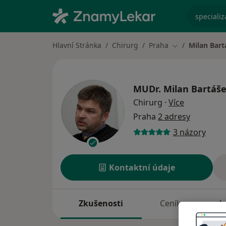
specializ
Hlavní Stránka
Chirurg
Praha
Milan Bart
Změna města
MUDr.
Milan Bartáš
o specializ
Chirurg
·
Více
Praha
2 adresy
3 názory
Kontaktní údaje
Zkušenosti
Ceník
A