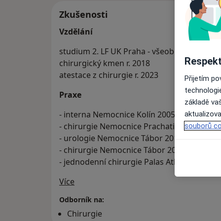
Zkušenosti
Vzdělání
studium 2. LF UK Praha - všeobecné lékařst
Respekt
chirurgický kmen r. 2018
atestace z chirurgie r. 2023
Přijetím p
technologi
Praxe
základě vaš
- interna Nemocnice Kolín 2005-2006
aktualizova
- chirurgie Nemocnice Prachatice 2008-201
souborů co
- urologie Nemocnice Tábor 2016-2017
- chirurgie Nemocnice Tábor 2017-2023
- jednodenní chirurgie Palas Athena - od r. 
O mně
Více
Odborník na:
Chirurgie