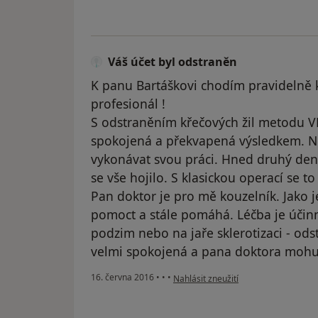
Váš účet byl odstraněn
K panu Bartáškovi chodím pravidelně k
profesionál !
S odstraněním křečových žil metodu V
spokojená a překvapená výsledkem. 
vykonávat svou práci. Hned druhý den
se vše hojilo. S klasickou operací se t
Pan doktor je pro mě kouzelník. Jako j
pomoct a stále pomáhá. Léčba je účinn
podzim nebo na jaře sklerotizaci - ods
velmi spokojená a pana doktora mohu 
podle názoru uživatele Váš účet byl 
16. června 2016
•
•
•
Nahlásit zneužití