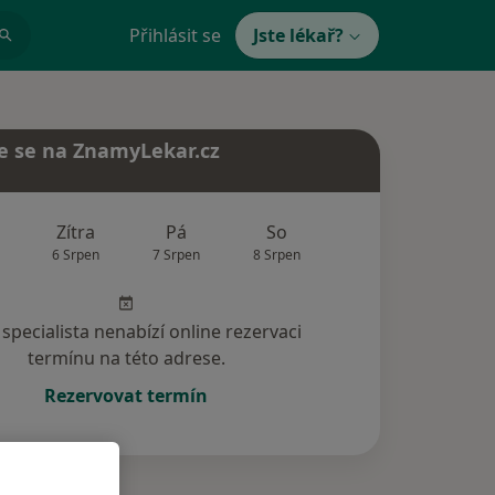
Přihlásit se
Jste lékař?
e se na ZnamyLekar.cz
Zítra
Pá
So
Ne
Po
6 Srpen
7 Srpen
8 Srpen
9 Srpen
10 Srp
specialista nenabízí online rezervaci
termínu na této adrese.
Rezervovat termín