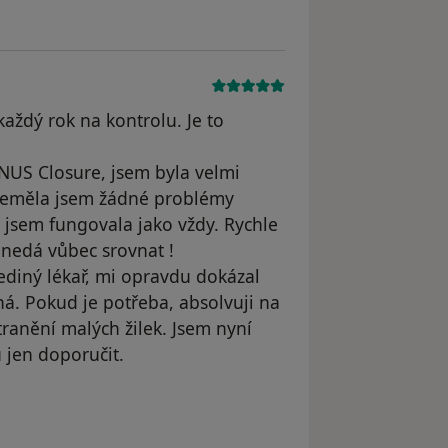
aždý rok na kontrolu. Je to
NUS Closure, jsem byla velmi
Neměla jsem žádné problémy
 jsem fungovala jako vždy. Rychle
o nedá vůbec srovnat !
ediný lékař, mi opravdu dokázal
á. Pokud je potřeba, absolvuji na
tranění malých žilek. Jsem nyní
jen doporučit.
odstraněn