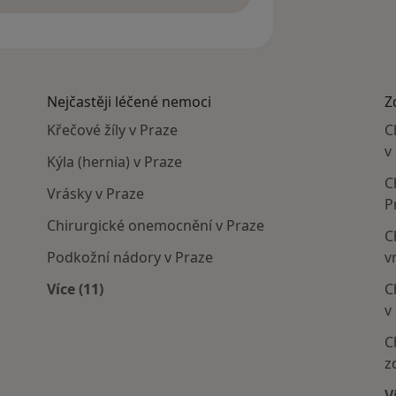
Nejčastěji léčené nemoci
Z
Křečové žíly v Praze
C
v
Kýla (hernia) v Praze
C
Vrásky v Praze
P
Chirurgické onemocnění v Praze
C
Podkožní nádory v Praze
v
Více (11)
C
Více v kategorii: Nejčastěji léčené nemoci
v
C
z
V