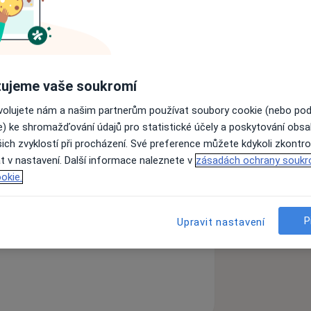
ví, promoce r. 2005
ujeme vaše soukromí
ovolujete nám a našim partnerům používat soubory cookie (nebo po
e) ke shromažďování údajů pro statistické účely a poskytování obs
ich zvyklostí při procházení. Své preference můžete kdykoli zkontro
t v nastavení. Další informace naleznete v
zásadách ochrany soukr
6
okie.
P
Upravit nastavení
2024