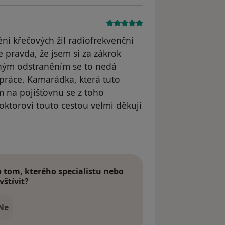
ní křečových žil radiofrekvenční
pravda, že jsem si za zákrok
žným odstraněním se to nedá
práce. Kamarádka, která tuto
 na pojišťovnu se z toho
ktorovi touto cestou velmi děkuji
 odstraněn
tom, kterého specialistu nebo
vštívit?
Ne