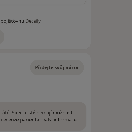
 pojišťovnu
Detaily
adrese
Přidejte svůj názor
žité. Specialisté nemají možnost
Další informace o názor
 recenze pacienta.
Další informace.