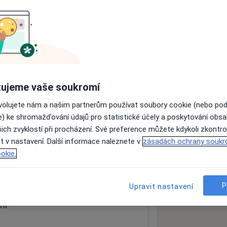
ách nejsou k dispozici
ádné informace o svých službách.
ujeme vaše soukromí
ovolujete nám a našim partnerům používat soubory cookie (nebo po
e) ke shromažďování údajů pro statistické účely a poskytování obs
ich zvyklostí při procházení. Své preference můžete kdykoli zkontro
t v nastavení. Další informace naleznete v
zásadách ochrany soukr
okie.
 mapu
 otevře v nové záložce
P
Upravit nastavení
ní