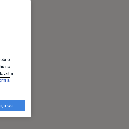
dobné
ahu na
lovat a
omí a
řijmout