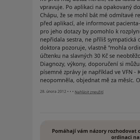
vpravuje. Po aplikaci na opakovaný do
Chápu, že se mohl bát mé odmítavé rea
před aplikací, ale informovat pacienta
pro jeho dotazy by pomohlo k rozplyn
nepřidala sestra, ne příliš sympatická 
doktora pozoruje, vlastně "mohla ordi
účtenku na slavných 30 Kč se neobtěžo
Diagnozy, výkony, doporučení si můžu
písemné zprávy je například ve VFN - 
neopomněla, objednat mě za měsíc. O
podle názoru uživatele Váš účet byl o
28. února 2012
•
•
•
Nahlásit zneužití
Pomáhají vám názory rozhodovat o 
ordinaci na