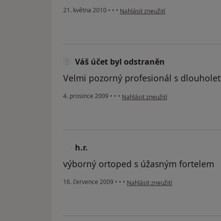
podle názoru uživatele Pacient
21. května 2010
•
•
•
Nahlásit zneužití
Váš účet byl odstraněn
Velmi pozorný profesionál s dlouhole
podle názoru uživatele Váš účet byl
4. prosince 2009
•
•
•
Nahlásit zneužití
h.r.
H
výborný ortoped s úžasným fortelem
podle názoru uživatele h.r.
16. července 2009
•
•
•
Nahlásit zneužití