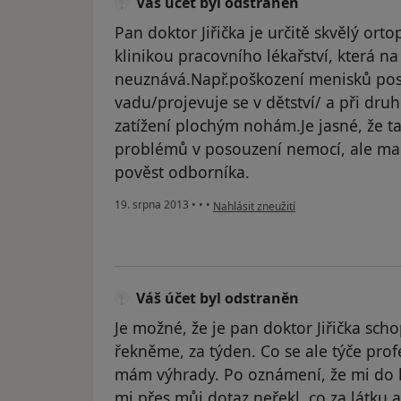
Váš účet byl odstraněn
Pan doktor Jiřička je určitě skvělý ort
klinikou pracovního lékařství, která 
neuznává.Např.poškození menisků pos
vadu/projevuje se v dětství/ a při dru
zatížení plochým nohám.Je jasné, že ta
problémů v posouzení nemocí, ale mali
pověst odborníka.
podle názoru uživatele Váš účet byl o
19. srpna 2013
•
•
•
Nahlásit zneužití
Váš účet byl odstraněn
Je možné, že je pan doktor Jiřička sc
řekněme, za týden. Co se ale týče prof
mám výhrady. Po oznámení, že mi do 
mi přes můj dotaz neřekl, co za látku 