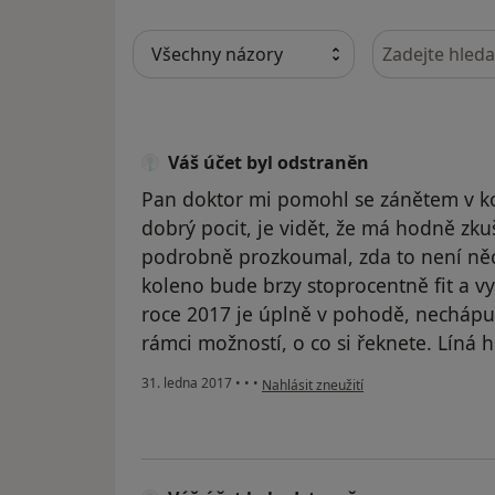
Hledejte v ná
Váš účet byl odstraněn
Pan doktor mi pomohl se zánětem v ko
dobrý pocit, je vidět, že má hodně zkuš
podrobně prozkoumal, zda to není něc
koleno bude brzy stoprocentně fit a vyd
roce 2017 je úplně v pohodě, nechápu 
rámci možností, o co si řeknete. Líná h
podle názoru uživatele Váš účet byl o
31. ledna 2017
•
•
•
Nahlásit zneužití