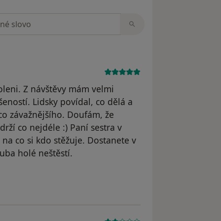
zorech
leni. Z návštěvy mám velmi
eností. Lidsky povídal, co dělá a
o závažnějšího. Doufám, že
rží co nejdéle :) Paní sestra v
na co si kdo stěžuje. Dostanete v
uba holé neštěstí.
dstraněn