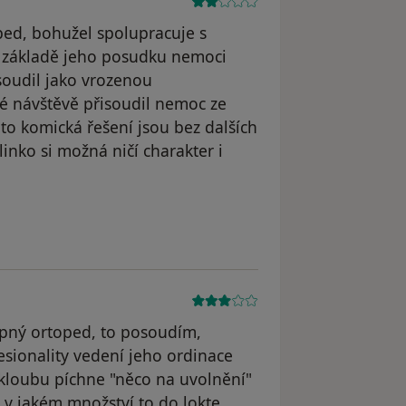
oped, bohužel spolupracuje s
na základě jeho posudku nemoci
oudil jako vrozenou
hé návštěvě přisoudil nemoc ze
to komická řešení jsou bez dalších
nko si možná ničí charakter i
dstraněn
hopný ortoped, to posoudím,
esionality vedení jeho ordinace
kloubu píchne "něco na uvolnění"
a v jakém množství to do lokte