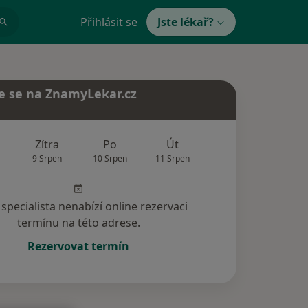
Přihlásit se
Jste lékař?
e se na ZnamyLekar.cz
Zítra
Po
Út
St
Čt
9 Srpen
10 Srpen
11 Srpen
12 Srpen
13 Srp
specialista nenabízí online rezervaci
termínu na této adrese.
Rezervovat termín