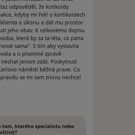
taz odpověděl, že kotikoidy.
kce, kdyby mi řekl o kortikoidech
-klienta o úkonu a dát mu prostor
utí jeho obav. K celkovému dojmu
osoba, která by za ta léta, co pana
novat sama". S tím aby vystavila
vala a o písemné zprávě -
 nechat jenom zdát. Poskytnutí
Karlovo náměstí běžná praxe. Co
pravdu se mi tam znovu nechce!
dstraněn
tom, kterého specialistu nebo
vštívit?