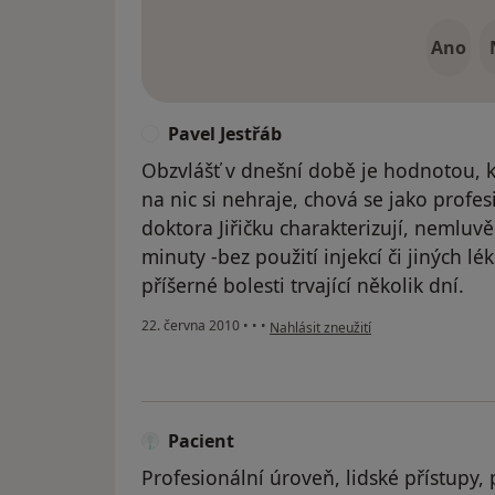
Ano
Pavel Jestřáb
P
Obzvlášť v dnešní době je hodnotou, kd
na nic si nehraje, chová se jako profes
doktora Jiřičku charakterizují, nemlu
minuty -bez použití injekcí či jiných lé
příšerné bolesti trvající několik dní.
podle názoru uživatele Pavel Jestřáb
22. června 2010
•
•
•
Nahlásit zneužití
Pacient
Profesionální úroveň, lidské přístupy