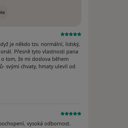
Ne
yž je někdo tzv. normální, lidský,
ionál. Přesně tyto vlastnosti pana
vě o tom, že mi doslova během
ků- svými chvaty, hmaty ulevil od
, pochopení, vysoká odbornost.