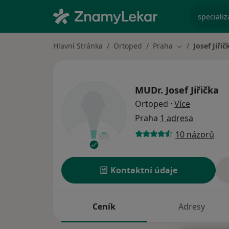
specializ
Hlavní Stránka
Ortoped
Praha
Josef Jiřič
Změna města
MUDr.
Josef Jiřička
o speciali
Ortoped
·
Více
Praha
1 adresa
10 názorů
Kontaktní údaje
Ceník
Adresy