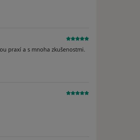
tou praxí a s mnoha zkušenostmi.
 odstraněn