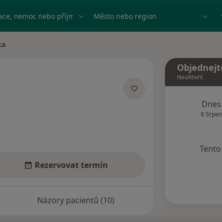
ace, nemoc nebo příjmení
Město nebo region
ka
Objednejt
Neaktivní
zacích
Dnes
8 Srpen
Tento 
Rezervovat termín
Názory pacientů (10)