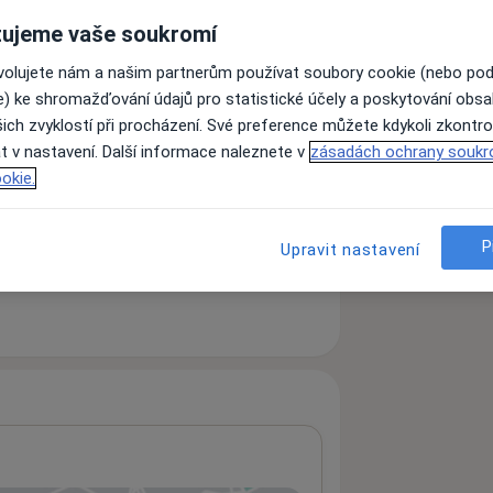
ujeme vaše soukromí
ovolujete nám a našim partnerům používat soubory cookie (nebo po
e) ke shromažďování údajů pro statistické účely a poskytování obs
ich zvyklostí při procházení. Své preference můžete kdykoli zkontro
t v nastavení. Další informace naleznete v
zásadách ochrany soukr
zkušenostech
okie.
P
Upravit nastavení