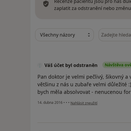
Recenze pacientů jsou pro nás důle
zaplatit za odstranění nebo změnu
Hledejte v ná
Váš účet byl odstraněn
Návštěva ov
Pan doktor je velmi pečlivý, šikovný a 
většinu z nás u zubaře velmi důležité :)
bych měla absolvovat - nenucenou fo
podle názoru uživatele Váš účet byl 
14. dubna 2016
•
•
•
Nahlásit zneužití