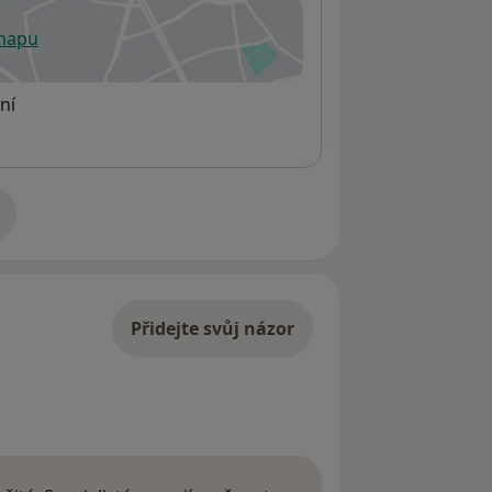
 mapu
 otevře v nové záložce
ní
adrese
Přidejte svůj názor