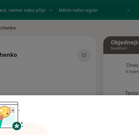
ace, nemoc nebo příjmení
Město nebo region
vchenko
Objednejt
Neaktivní
chenko
ích
Dnes
8 Srpen
Tento 
Rezervovat termín
dresy
Názory pacientů (2)