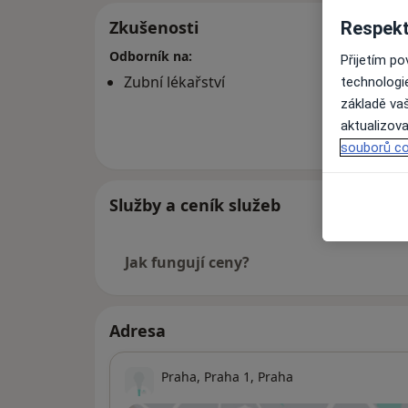
Zkušenosti
Respekt
Odborník na:
Přijetím p
Zubní lékařství
technologi
základě vaš
aktualizova
Více
o 
souborů co
Služby a ceník služeb
Jak fungují ceny?
Adresa
Praha,
Praha 1
,
Praha