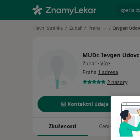
specializ
Hlavní Stránka
Zubař
Praha
Ievgen Udo
Změna města
MUDr.
Ievgen Udov
o specializac
Zubař
·
Více
Praha
1 adresa
2 názory
Kontaktní údaje
Zkušenosti
Ceník
A