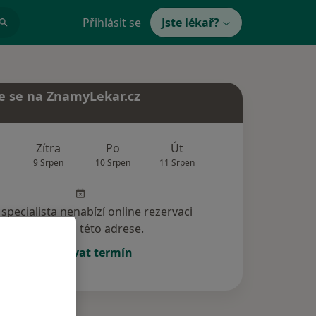
Přihlásit se
Jste lékař?
e se na ZnamyLekar.cz
Zítra
Po
Út
St
Čt
9 Srpen
10 Srpen
11 Srpen
12 Srpen
13 Srp
specialista nenabízí online rezervaci
termínu na této adrese.
Rezervovat termín