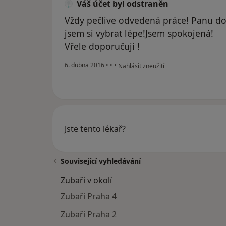
Váš účet byl odstraněn
Vždy pečlive odvedená práce! Panu d
jsem si vybrat lépe!Jsem spokojená!
Vřele doporučuji !
podle názoru uživatele Váš účet byl o
6. dubna 2016
•
•
•
Nahlásit zneužití
Jste tento lékař?
Související vyhledávání
Zubaři v okolí
Zubaři Praha 4
Zubaři Praha 2