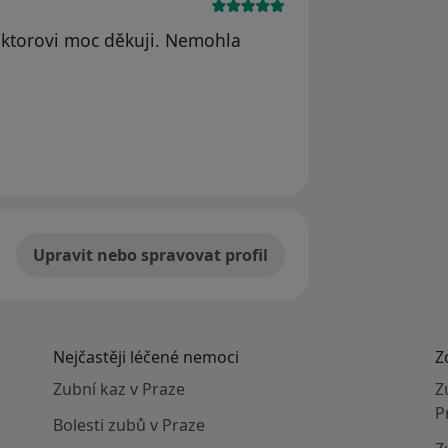
oktorovi moc děkuji. Nemohla
dstraněn
Upravit nebo spravovat profil
Nejčastěji léčené nemoci
Z
Zubní kaz v Praze
Z
P
Bolesti zubů v Praze