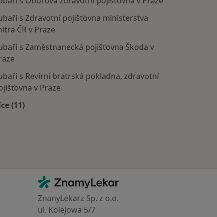
ubaři s Oborová zdravotní pojišťovna v Praze
ubaři s Zdravotní pojišťovna ministerstva
nitra ČR v Praze
ubaři s Zaměstnanecká pojišťovna Škoda v
raze
ubaři s Revírní bratrská pokladna, zdravotní
ojišťovna v Praze
íce (11)
Více v kategorii: Zdravotní pojišťovny
Kontakt
ZnamyLekar - Hlavní stránka
ZnanyLekarz Sp. z o.o.
ul. Kolejowa 5/7