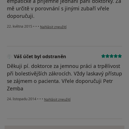
empatické a příjemné jednání paní doktorky. Za
mě určitě v porovnání s jinými zubaří vřele
doporučuji.
podle názoru uživatele Váš účet byl odstraněn
22. května 2015
•
•
•
Nahlásit zneužití
Váš účet byl odstraněn
Děkuji pí. doktorce za jemnou práci a trpělivost
při bolestivějších zákrocích. Vždy laskavý přístup
se zájmem o pacienta. Vřele doporučuji Petr
Zemba
podle názoru uživatele Váš účet byl odstraněn
24. listopadu 2014
•
•
•
Nahlásit zneužití