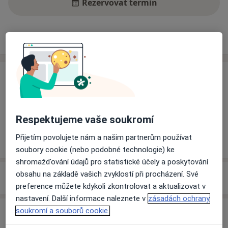
Rezervovat termín
Ceník
Adresy
Názory pacientů (4)
Ceník
Informace o službách a cenách nejsou k dispozici
Tento specialista ještě nepřidával žádné informace o
Respektujeme vaše soukromí
svých službách.
Přijetím povolujete nám a našim partnerům používat
soubory cookie (nebo podobné technologie) ke
shromažďování údajů pro statistické účely a poskytování
Adresa
obsahu na základě vašich zvyklostí při procházení. Své
preference můžete kdykoli zkontrolovat a aktualizovat v
nastavení. Další informace naleznete v
zásadách ochrany
soukromí a souborů cookie.
Názory