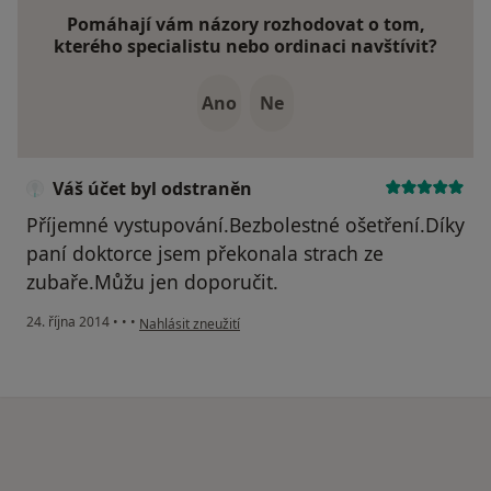
Pomáhají vám názory rozhodovat o tom,
kterého specialistu nebo ordinaci navštívit?
Ano
Ne
Váš účet byl odstraněn
Příjemné vystupování.Bezbolestné ošetření.Díky
paní doktorce jsem překonala strach ze
zubaře.Můžu jen doporučit.
podle názoru uživatele Váš účet byl odstraněn
24. října 2014
•
•
•
Nahlásit zneužití