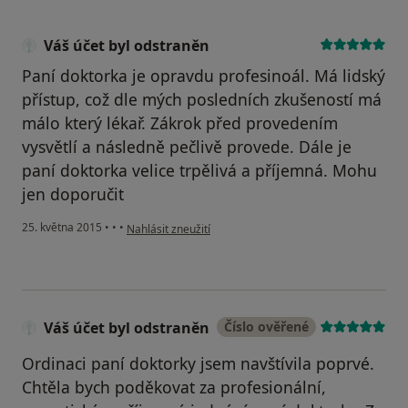
Váš účet byl odstraněn
Paní doktorka je opravdu profesinoál. Má lidský
přístup, což dle mých posledních zkušeností má
málo který lékař. Zákrok před provedením
vysvětlí a následně pečlivě provede. Dále je
paní doktorka velice trpělivá a příjemná. Mohu
jen doporučit
podle názoru uživatele Váš účet byl odstraněn
25. května 2015
•
•
•
Nahlásit zneužití
Váš účet byl odstraněn
Číslo ověřené
Ordinaci paní doktorky jsem navštívila poprvé.
Chtěla bych poděkovat za profesionální,