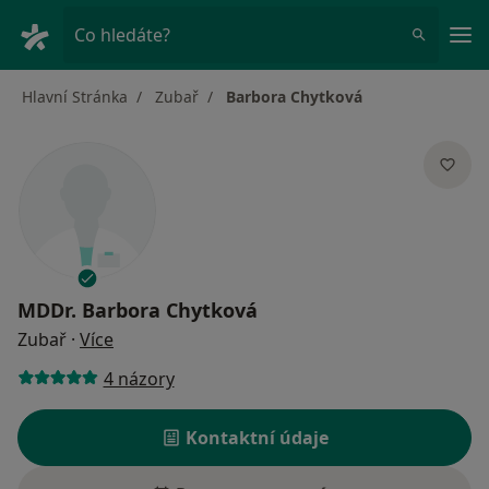
Hla
Co hledáte?
Hlavní Stránka
Zubař
Barbora Chytková
MDDr.
Barbora Chytková
o specializacích
Zubař
·
Více
4 názory
Kontaktní údaje