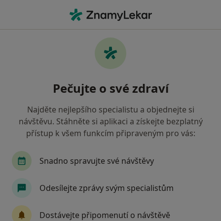
Hla
Co hledáte?
Hlavní Stránka
Ortoped
Praha
Andrej Fraňo
Změna města
Pečujte o své zdraví
Najděte nejlepšího specialistu a objednejte si
návštěvu. Stáhněte si aplikaci a získejte bezplatný
přístup k všem funkcím připraveným pro vás:
MUDr.
Andrej Fraňo
o specializacích
Ortoped
·
Více
Snadno spravujte své návštěvy
Praha
1 adresa
6 názorů
Odesílejte zprávy svým specialistům
Kontaktní údaje
Dostávejte připomenutí o návštěvě