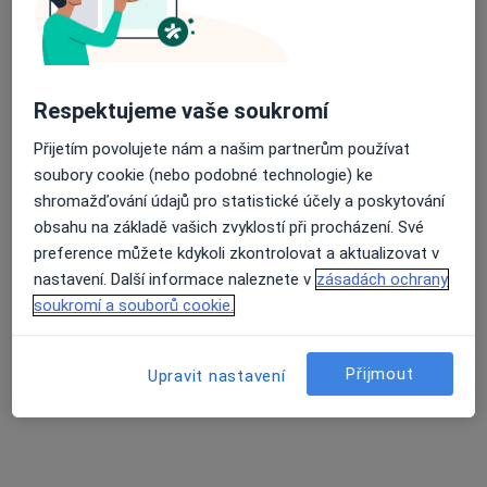
Budínova 67/2,
Praha
180 81
Přiblížit mapu
se otevře v nové záložce
Respektujeme vaše soukromí
Dostupnost
Na této adrese online kalendář není aktivní
Přijetím povolujete nám a našim partnerům používat
soubory cookie (nebo podobné technologie) ke
Co mám v takové situaci udělat?
shromažďování údajů pro statistické účely a poskytování
obsahu na základě vašich zvyklostí při procházení. Své
preference můžete kdykoli zkontrolovat a aktualizovat v
Více
o adrese
nastavení. Další informace naleznete v
zásadách ochrany
soukromí a souborů cookie.
Názory
Přijmout
Upravit nastavení
Přidejte svůj názor