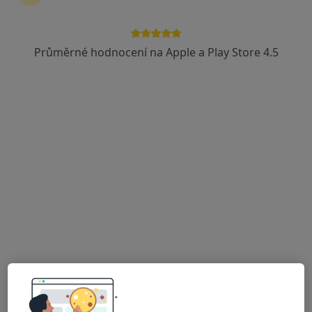
Rezervovat termín
Průměrné hodnocení na Apple a Play Store 4.5
Ceník
Adresy
Názory pacientů (6)
Služby a ceník služeb
Diagnostické vyšetření
Detaily
Jak fungují ceny?
Adresa
Nemocnice Na Bulovce