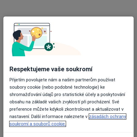
MUDr. Milerski PL, s.r.o.
Tento specialista nenabízí online rezervaci termínu na této adrese.
Rezervovat termín
Respektujeme vaše soukromí
Přijetím povolujete nám a našim partnerům používat
soubory cookie (nebo podobné technologie) ke
MUDr. Monika Janouškovcová
shromažďování údajů pro statistické účely a poskytování
obsahu na základě vašich zvyklostí při procházení. Své
Praktický lékař
preference můžete kdykoli zkontrolovat a aktualizovat v
22 názorů
nastavení. Další informace naleznete v
zásadách ochrany
Vítkovická 16/3077, Ostrava
•
Mapa
soukromí a souborů cookie.
Moje ambulance a.s.