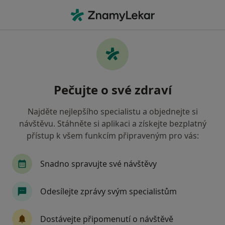
Hla
Praktický Lékař • Orlová, moravskoslezský
Filtry
• 1
Mapa
Doporučení praktičtí lékaři s Oborová
Pečujte o své zdraví
zdravotní pojišťovna Orlová
Jak řadíme výsledky vyhledávání?
Najděte nejlepšího specialistu a objednejte si
návštěvu. Stáhněte si aplikaci a získejte bezplatný
přístup k všem funkcím připraveným pro vás:
Snadno spravujte své návštěvy
Odesílejte zprávy svým specialistům
MUDr. Darina Muroňová
Dostávejte připomenutí o návštěvě
Praktický lékař