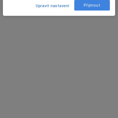
Tento specialista nenabízí online rezervaci termínu na této adrese.
Přijmout
Upravit nastavení
Rezervovat termín
MUDr. Dana Svěchová
Praktický lékař
22 názorů
Bastlova 15, Ostrava
•
Mapa
Praktický lékař pro dospělé
Tento specialista nenabízí online rezervaci termínu na této adrese.