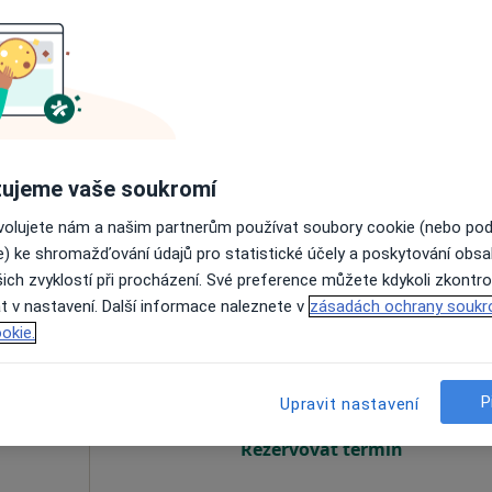
vá
Dnes
Zítra
Po
Út
8 Srpen
9 Srpen
10 Srpen
11 Srpe
Online rezervace termínu není k dispozic
Rezervovat termín
ujeme vaše soukromí
ovolujete nám a našim partnerům používat soubory cookie (nebo po
e) ke shromažďování údajů pro statistické účely a poskytování obs
ich zvyklostí při procházení. Své preference můžete kdykoli zkontro
t v nastavení. Další informace naleznete v
zásadách ochrany soukr
ář
Dnes
Zítra
Po
Út
okie.
8 Srpen
9 Srpen
10 Srpen
11 Srpe
P
Upravit nastavení
Online rezervace termínu není k dispozic
Rezervovat termín