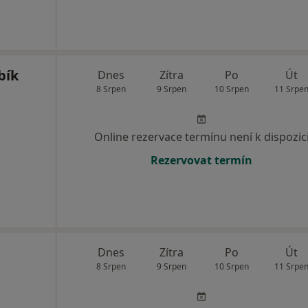
bík
Dnes
Zítra
Po
Út
8 Srpen
9 Srpen
10 Srpen
11 Srpe
Online rezervace termínu není k dispozic
Rezervovat termín
Dnes
Zítra
Po
Út
8 Srpen
9 Srpen
10 Srpen
11 Srpe