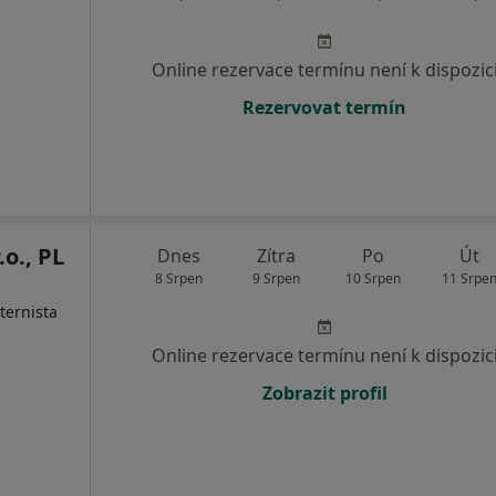
Online rezervace termínu není k dispozic
Rezervovat termín
.o., PL
Dnes
Zítra
Po
Út
8 Srpen
9 Srpen
10 Srpen
11 Srpe
nternista
Online rezervace termínu není k dispozic
Zobrazit profil