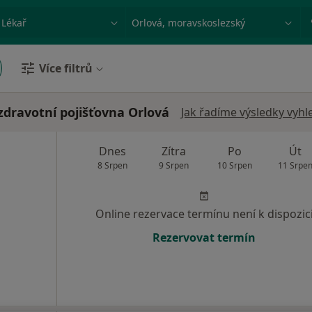
ace, nemoc nebo příjmení
Město nebo region
Více filtrů
zdravotní pojišťovna Orlová
Jak řadíme výsledky vyhl
Dnes
Zítra
Po
Út
8 Srpen
9 Srpen
10 Srpen
11 Srpe
Online rezervace termínu není k dispozic
Rezervovat termín