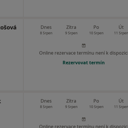
košová
Dnes
Zítra
Po
Út
8 Srpen
9 Srpen
10 Srpen
11 Srpe
Online rezervace termínu není k dispozic
Rezervovat termín
k
Dnes
Zítra
Po
Út
8 Srpen
9 Srpen
10 Srpen
11 Srpe
Online rezervace termínu není k dispozic