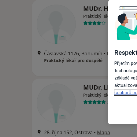
MUDr. Hana Miko
Praktický lékař
7 názorů
Respekt
Čáslavská 1176, Bohumín
•
Mapa
Praktický lékař pro dospělé
Přijetím p
technologi
základě vaš
aktualizova
MUDr. Libor Mlyn
souborů co
Praktický lékař
33 názorů
28. října 152, Ostrava
•
Mapa