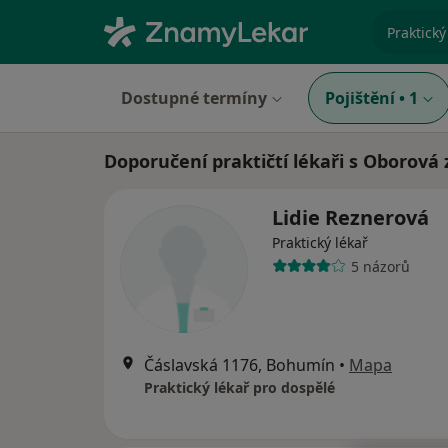
specializ
Dostupné termíny
Pojištění
•
1
Doporučení praktičtí lékaři s Oborová 
Lidie Reznerová
Praktický lékař
5 názorů
Čáslavská 1176, Bohumín
•
Mapa
Praktický lékař pro dospělé