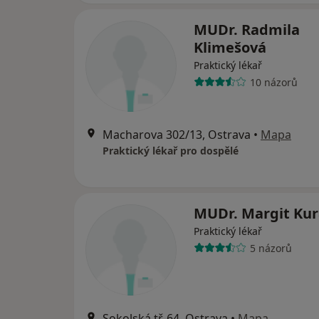
MUDr. Radmila
Klimešová
Praktický lékař
10 názorů
Macharova 302/13, Ostrava
•
Mapa
Praktický lékař pro dospělé
MUDr. Margit Ku
Praktický lékař
5 názorů
Sokolská tř. 64, Ostrava
•
Mapa