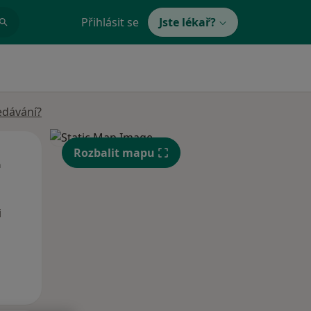
Přihlásit se
Jste lékař?
edávání?
St
Čt
Pá
Rozbalit mapu
n
12 Srpen
13 Srpen
14 Srpen
i