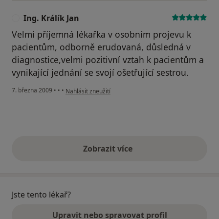
Ing. Králík Jan
I
Velmi příjemná lékařka v osobním projevu k
pacientům, odborně erudovaná, důsledná v
diagnostice,velmi pozitivní vztah k pacientům a
vynikající jednání se svojí ošetřující sestrou.
podle názoru uživatele Ing. Králík Jan
7. března 2009
•
•
•
Nahlásit zneužití
Zobrazit více
výše uvedené názory
Jste tento lékař?
Upravit nebo spravovat profil