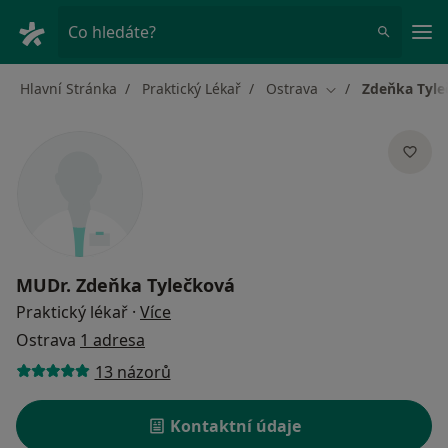
Hla
Co hledáte?
Hlavní Stránka
Praktický Lékař
Ostrava
Zdeňka Tyle
Změna města
MUDr.
Zdeňka Tylečková
o specializacích
Praktický lékař
·
Více
Ostrava
1 adresa
13 názorů
Kontaktní údaje