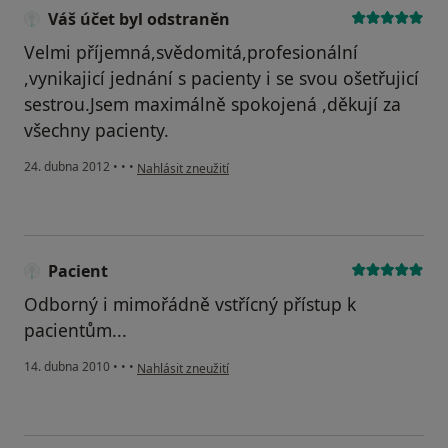
Váš účet byl odstraněn
Velmi příjemná,svědomitá,profesionální
,vynikajicí jednání s pacienty i se svou ošetřujicí
sestrou.Jsem maximálně spokojená ,děkují za
všechny pacienty.
podle názoru uživatele Váš účet byl odstraněn
24. dubna 2012
•
•
•
Nahlásit zneužití
Pacient
Odborný i mimořádně vstřícný přístup k
pacientům...
podle názoru uživatele Pacient
14. dubna 2010
•
•
•
Nahlásit zneužití