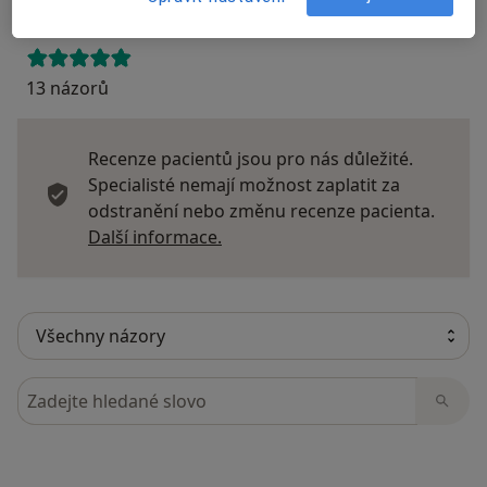
13 názorů
Recenze pacientů jsou pro nás důležité.
Specialisté nemají možnost zaplatit za
odstranění nebo změnu recenze pacienta.
Další informace o názorech
Další informace.
Hledejte v názorech