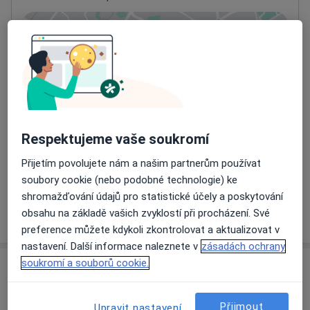
Přiblížit mapu
se otevře v nové záložce
Dostupnost
Na této adrese online kalendář není aktivní
Co mám v takové situaci udělat?
Respektujeme vaše soukromí
Způsoby platby (soukromé návštěvy)
Na teto adrese lékař přijímá pacienty na pojišťovnu
Přijetím povolujete nám a našim partnerům používat
Detaily
soubory cookie (nebo podobné technologie) ke
shromažďování údajů pro statistické účely a poskytování
Více
obsahu na základě vašich zvyklostí při procházení. Své
o adrese
preference můžete kdykoli zkontrolovat a aktualizovat v
nastavení. Další informace naleznete v
zásadách ochrany
soukromí a souborů cookie.
Názory
Přidejte svůj názor
Přijmout
Upravit nastavení