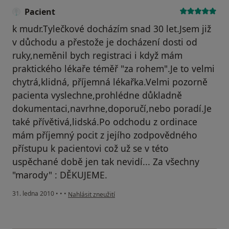
Pacient
k mudr.Tylečkové docházím snad 30 let.Jsem již
v důchodu a přestože je docházení dosti od
ruky,neměnil bych registraci i když mám
praktického lékaře téměř "za rohem".Je to velmi
chytrá,klidná, příjemná lékařka.Velmi pozorně
pacienta vyslechne,prohlédne důkladně
dokumentaci,navrhne,doporučí,nebo poradí.Je
také přívětivá,lidská.Po odchodu z ordinace
mám příjemný pocit z jejího zodpovědného
přístupu k pacientovi což už se v této
uspěchané době jen tak nevidí... Za všechny
"marody" : DĚKUJEME.
podle názoru uživatele Pacient
31. ledna 2010
•
•
•
Nahlásit zneužití