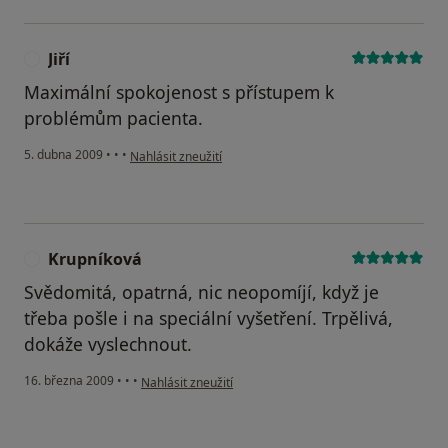
Jiří
J
Maximální spokojenost s přístupem k
problémům pacienta.
podle názoru uživatele Jiří
5. dubna 2009
•
•
•
Nahlásit zneužití
Krupníková
K
Svědomitá, opatrná, nic neopomíjí, když je
třeba pošle i na speciální vyšetření. Trpělivá,
dokáže vyslechnout.
podle názoru uživatele Krupníková
16. března 2009
•
•
•
Nahlásit zneužití