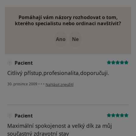
Pomáhají vám názory rozhodovat o tom,
kterého specialistu nebo ordinaci navštívit?
Ano
Ne
Pacient
Citlivý přístup,profesionalita,doporučuji.
podle názoru uživatele Pacient
30. prosince 2009
•
•
•
Nahlásit zneužití
Pacient
Maximální spokojenost a velký dík za můj
součastný zdravotní stav