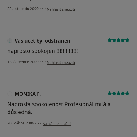
podle názoru uživatele Pacient
22. listopadu 2009
•
•
•
Nahlásit zneužití
Váš účet byl odstraněn
naprosto spokojen !!!!!!!!!!!!!!
podle názoru uživatele Váš účet byl odstraněn
13. července 2009
•
•
•
Nahlásit zneužití
MONIKA F.
M
Naprostá spokojenost.Profesionál,milá a
důsledná.
podle názoru uživatele MONIKA F.
20. května 2009
•
•
•
Nahlásit zneužití