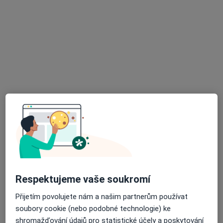
Ordinace praktického lékaře
Tento specialista nenabízí online rezervaci termínu na této adrese.
Rezervovat termín
K dispozici jsou specialisté
Tito specialisté se nacházejí mimo Jirkov, ústecký, v
oblastech blízkých vašemu vyhledávání.
Respektujeme vaše soukromí
Přijetím povolujete nám a našim partnerům používat
soubory cookie (nebo podobné technologie) ke
MUDr. Mikuláš Havlík
shromažďování údajů pro statistické účely a poskytování