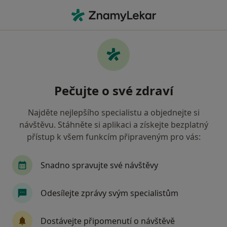
Hla
Praktický Lékař • Jirkov, ústecký
Filtry
• 1
Mapa
Doporučení praktičtí lékaři s Oborová
Pečujte o své zdraví
zdravotní pojišťovna Jirkov
Jak řadíme výsledky vyhledávání?
Najděte nejlepšího specialistu a objednejte si
návštěvu. Stáhněte si aplikaci a získejte bezplatný
přístup k všem funkcím připraveným pro vás:
Snadno spravujte své návštěvy
Odesílejte zprávy svým specialistům
MUDr. Ivana Vycpálková
Dostávejte připomenutí o návštěvě
Praktický lékař