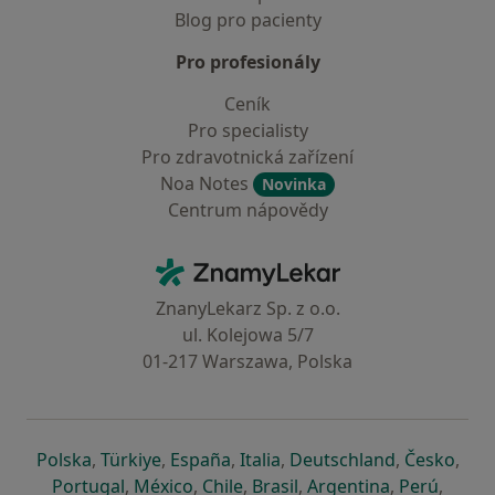
Blog pro pacienty
Pro profesionály
Ceník
Pro specialisty
Pro zdravotnická zařízení
Noa Notes
Novinka
Centrum nápovědy
Kontakt
ZnamyLekar - Hlavní stránka
ZnanyLekarz Sp. z o.o.
ul. Kolejowa 5/7
01-217 Warszawa, Polska
se otevře v nové záložce
se otevře v nové záložce
se otevře v nové záložce
se otevře v nové záložce
se otevře v 
se o
Polska
,
Türkiye
,
España
,
Italia
,
Deutschland
,
Česko
,
se otevře v nové záložce
se otevře v nové záložce
se otevře v nové záložce
se otevře v nové záložc
se otevře v 
se ote
Portugal
,
México
,
Chile
,
Brasil
,
Argentina
,
Perú
,