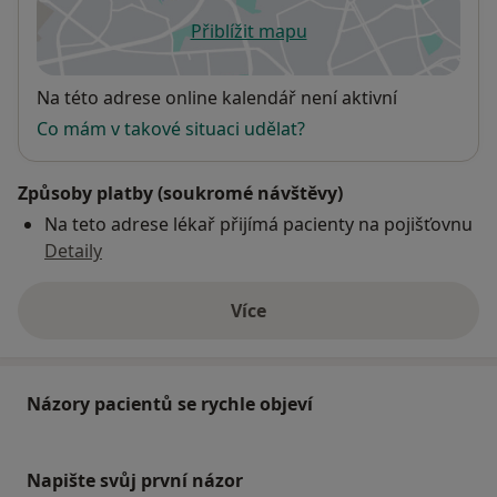
Přiblížit mapu
se otevře v nové záložce
Dostupnost
Na této adrese online kalendář není aktivní
Co mám v takové situaci udělat?
Způsoby platby (soukromé návštěvy)
Na teto adrese lékař přijímá pacienty na pojišťovnu
Detaily
Více
o adrese
Názory pacientů se rychle objeví
Napište svůj první názor