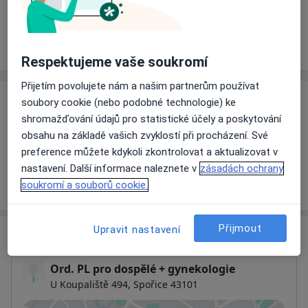
Rezervovat termín
Ceník
Adresy
Názory pacientů
Respektujeme vaše soukromí
Přijetím povolujete nám a našim partnerům používat
soubory cookie (nebo podobné technologie) ke
Ceník
shromažďování údajů pro statistické účely a poskytování
Informace o službách a cenách nejsou k dispozici
obsahu na základě vašich zvyklostí při procházení. Své
Tento specialista ještě nepřidával žádné informace o
preference můžete kdykoli zkontrolovat a aktualizovat v
svých službách.
nastavení. Další informace naleznete v
zásadách ochrany
soukromí a souborů cookie.
Přijmout
Upravit nastavení
Adresa
Ord. PL pro dospělé + gynekologie
U Koupaliště 494,
Spořice 43101