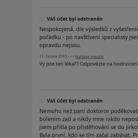
Váš účet byl odstraněn
Nespokojená, dle výsledků z vyšetření
pořádku - po navštívení specialisty jse
opravdu nejsou.
podle názoru uživatele Váš účet byl 
11. června 2015
•
•
•
Nahlásit zneužití
Vy jste ten lékař? Odpovězte na hodnocen
Váš účet byl odstraněn
Nemohu než paní doktorce poděkovat, to
bolením zad a nikdy mne nikdo neposla
jsem přišla po přistěhování se do Jirko
Byla první, kdo se tím začal zabývat.