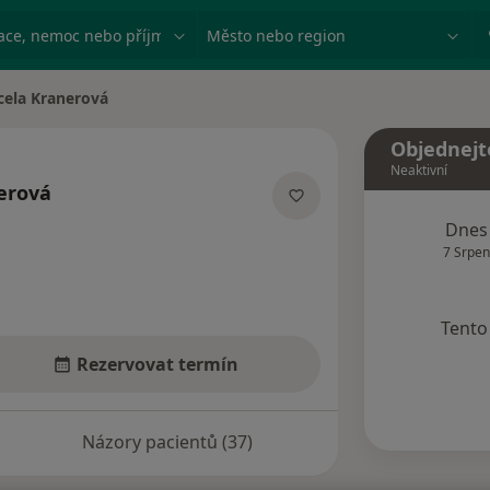
ace, nemoc nebo příjmení
Město nebo region
cela Kranerová
ěsta
Objednejt
Neaktivní
erová
ecializacích
Dnes
7 Srpen
Tento 
Rezervovat termín
Názory pacientů (37)