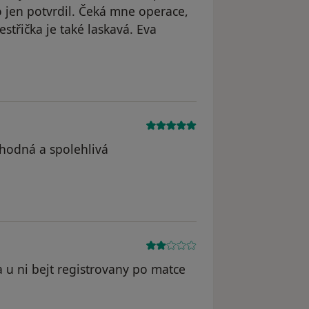
o jen potvrdil. Čeká mne operace,
střička je také laskavá. Eva
straněn
 hodná a spolehlivá
 odstraněn
 u ni bejt registrovany po matce