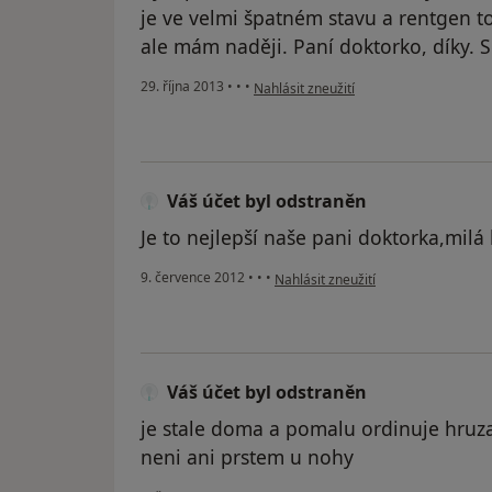
je ve velmi špatném stavu a rentgen t
ale mám naději. Paní doktorko, díky. Se
podle názoru uživatele Váš účet byl od
29. října 2013
•
•
•
Nahlásit zneužití
Váš účet byl odstraněn
Je to nejlepší naše pani doktorka,milá
podle názoru uživatele Váš účet byl
9. července 2012
•
•
•
Nahlásit zneužití
Váš účet byl odstraněn
je stale doma a pomalu ordinuje hruza
neni ani prstem u nohy