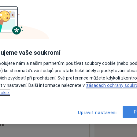
ách nejsou k dispozici
ádné informace o svých službách.
ujeme vaše soukromí
ovolujete nám a našim partnerům používat soubory cookie (nebo po
e) ke shromažďování údajů pro statistické účely a poskytování obs
ich zvyklostí při procházení. Své preference můžete kdykoli zkontro
t v nastavení. Další informace naleznete v
zásadách ochrany soukr
okie.
 mapu
 otevře v nové záložce
P
Upravit nastavení
ní