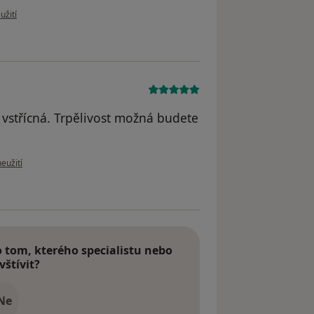
 uživatele Silvie Mus.
užití
 vstřícná. Trpělivost možná budete
u uživatele E. R.
eužití
tom, kterého specialistu nebo
vštívit?
Ne