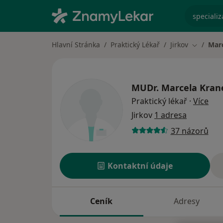
specializ
Hlavní Stránka
Praktický Lékař
Jirkov
Mar
Změna m
MUDr.
Marcela Kran
o sp
Praktický lékař
·
Více
Jirkov
1 adresa
37 názorů
Kontaktní údaje
Ceník
Adresy