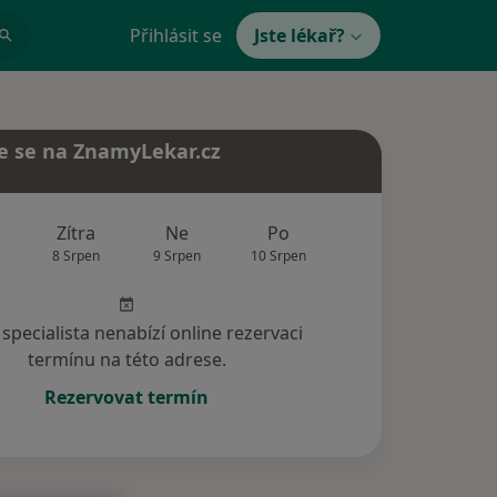
Přihlásit se
Jste lékař?
e se na ZnamyLekar.cz
Zítra
Ne
Po
Út
St
8 Srpen
9 Srpen
10 Srpen
11 Srpen
12 Srp
specialista nenabízí online rezervaci
termínu na této adrese.
Rezervovat termín