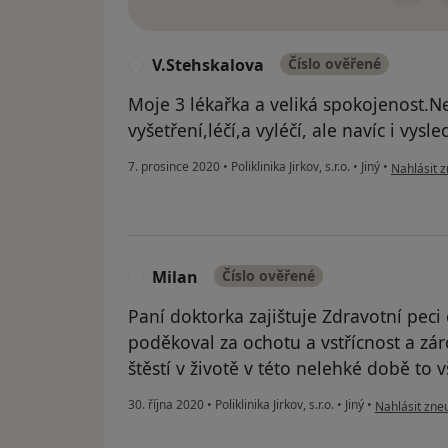
V.Stehskalova
Číslo ověřené
V
Moje 3 lékařka a veliká spokojenost.Ne
vyšetření,léčí,a vyléčí, ale navíc i vysl
podle názo
7. prosince 2020
•
Poliklinika Jirkov, s.r.o.
•
Jiný
•
Nahlásit z
Milan
Číslo ověřené
M
Paní doktorka zajištuje Zdravotní peci 
poděkoval za ochotu a vstřícnost a zár
štěstí v životě v této nelehké době to
podle názoru
30. října 2020
•
Poliklinika Jirkov, s.r.o.
•
Jiný
•
Nahlásit zneu