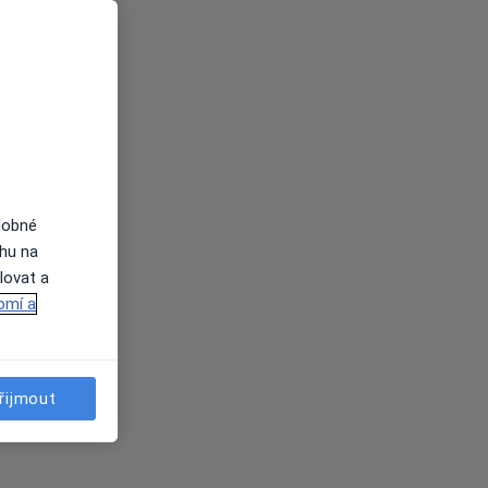
dobné
ahu na
lovat a
omí a
řijmout