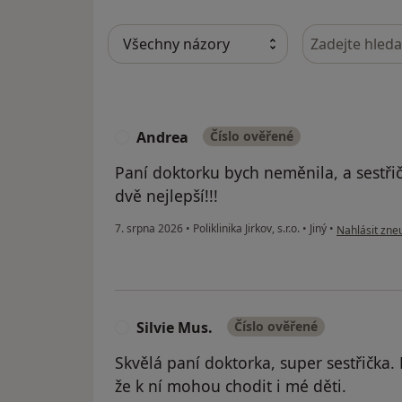
Hledejte v ná
Andrea
Číslo ověřené
A
Paní doktorku bych neměnila, a sestřič
dvě nejlepší!!!
podle názoru
7. srpna 2026
•
Poliklinika Jirkov, s.r.o.
•
Jiný
•
Nahlásit zneu
Silvie Mus.
Číslo ověřené
S
Skvělá paní doktorka, super sestřička.
že k ní mohou chodit i mé děti.