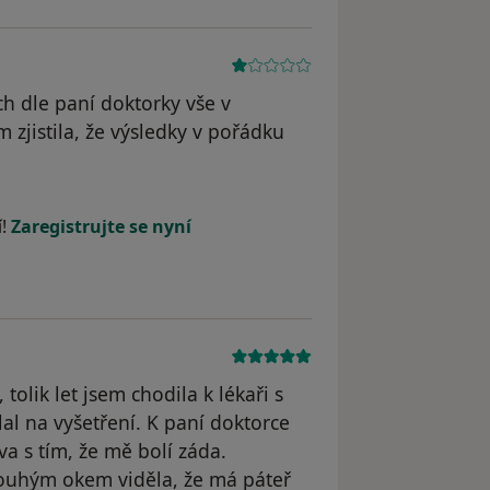
ch dle paní doktorky vše v
m zjistila, že výsledky v pořádku
odstraněn
í!
Zaregistrujte se nyní
lik let jsem chodila k lékaři s
l na vyšetření. K paní doktorce
va s tím, že mě bolí záda.
 Pouhým okem viděla, že má páteř