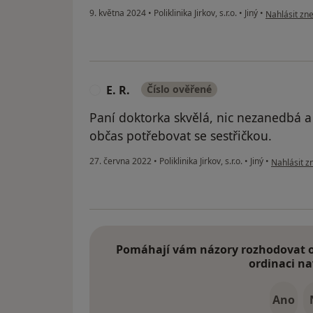
podle názoru
9. května 2024
•
Poliklinika Jirkov, s.r.o.
•
Jiný
•
Nahlásit zne
E. R.
Číslo ověřené
E
Paní doktorka skvělá, nic nezanedbá a
občas potřebovat se sestřičkou.
podle názor
27. června 2022
•
Poliklinika Jirkov, s.r.o.
•
Jiný
•
Nahlásit zn
Pomáhají vám názory rozhodovat o 
ordinaci na
Ano