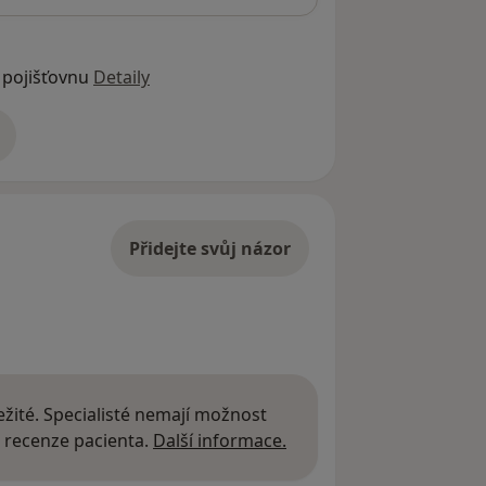
 pojišťovnu
Detaily
adrese
Přidejte svůj názor
žité. Specialisté nemají možnost
Další informace o názor
 recenze pacienta.
Další informace.