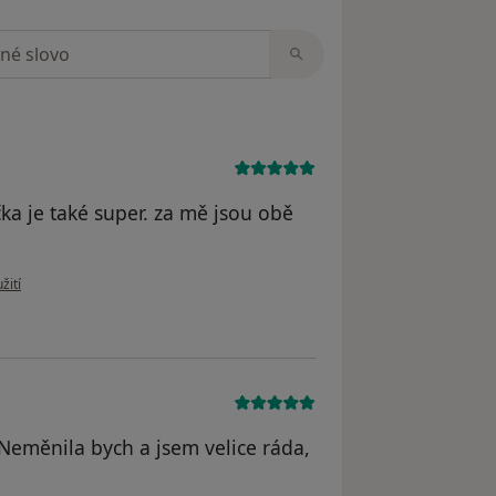
zorech
ka je také super. za mě jsou obě
 uživatele Andrea
žití
 Neměnila bych a jsem velice ráda,