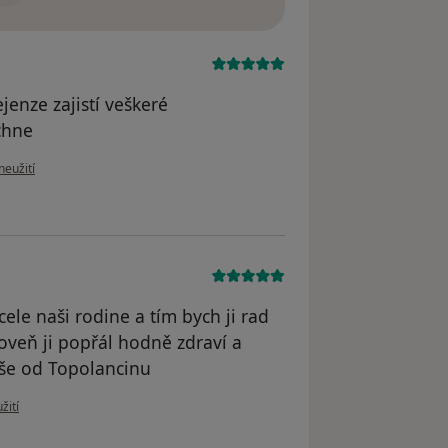
jenze zajistí veškeré
echne
ru uživatele V.Stehskalova
neužití
cele naši rodine a tím bych ji rad
oveň ji popřál hodně zdraví a
 vše od Topolancinu
 uživatele Milan
žití