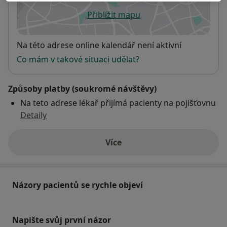
Přiblížit mapu
se otevře v nové záložce
Dostupnost
Na této adrese online kalendář není aktivní
Co mám v takové situaci udělat?
Způsoby platby (soukromé návštěvy)
Na teto adrese lékař přijímá pacienty na pojišťovnu
Detaily
Více
o adrese
Názory pacientů se rychle objeví
Napište svůj první názor