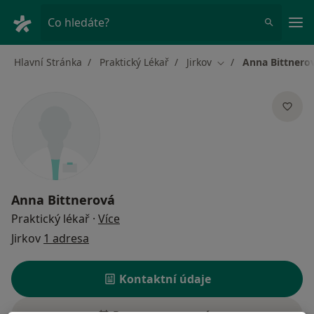
Hla
Co hledáte?
Hlavní Stránka
Praktický Lékař
Jirkov
Anna Bittnero
Změna města
Anna Bittnerová
o specializacích
Praktický lékař
·
Více
Jirkov
1 adresa
Kontaktní údaje