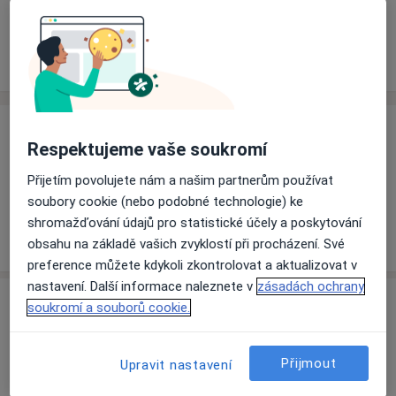
Rezervovat termín
Ceník
Adresy
Názory pacientů
Ceník
Respektujeme vaše soukromí
Informace o službách a cenách nejsou k dispozici
Přijetím povolujete nám a našim partnerům používat
Tento specialista ještě nepřidával žádné informace o
soubory cookie (nebo podobné technologie) ke
svých službách.
shromažďování údajů pro statistické účely a poskytování
obsahu na základě vašich zvyklostí při procházení. Své
preference můžete kdykoli zkontrolovat a aktualizovat v
nastavení. Další informace naleznete v
zásadách ochrany
Adresa
soukromí a souborů cookie.
Ordinace
Přijmout
Upravit nastavení
Písečná 5285, Chomutov,
Jirkov
430 05