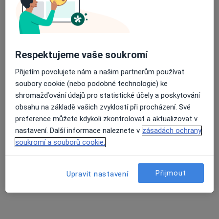
Průměrné hodnocení na Apple a Play Store 4.5
Mgr. Richard Pavelka
·
Více
Psycholog, Psychoterapeut, Dětský psycholog
Respektujeme vaše soukromí
Údolní 5, Brno
•
Mapa
Přijetím povolujete nám a našim partnerům používat
Terapie pod Špilberkem
soubory cookie (nebo podobné technologie) ke
Rodinná terapie
2 000 Kč
shromažďování údajů pro statistické účely a poskytování
obsahu na základě vašich zvyklostí při procházení. Své
Tento specialista nenabízí online rezervaci termínu na této adrese.
preference můžete kdykoli zkontrolovat a aktualizovat v
Rezervovat termín
nastavení. Další informace naleznete v
zásadách ochrany
soukromí a souborů cookie.
Související vyhledávání
Přijmout
Upravit nastavení
Pojišťovny v Brně
Specjaliści z Vojenská zdravotní pojišťovna ČR v
Brně