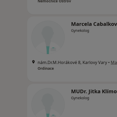
Nemocnice Ostrov
Marcela Cabalko
Gynekolog
nám.Dr.M.Horákové 8, Karlovy Vary
•
Ma
Ordinace
MUDr. Jitka Klím
Gynekolog