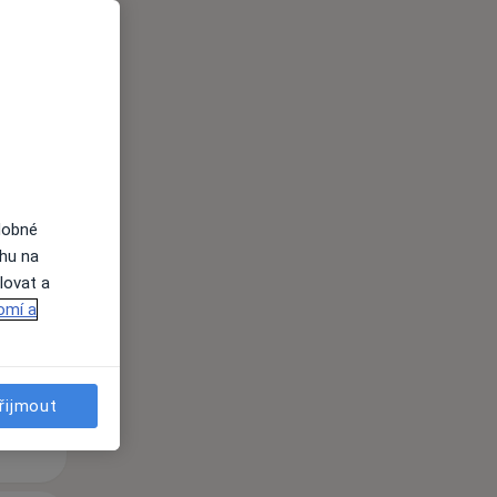
St
Čt
Pá
n
12 Srpen
13 Srpen
14 Srpen
dobné
ahu na
lovat a
i
omí a
řijmout