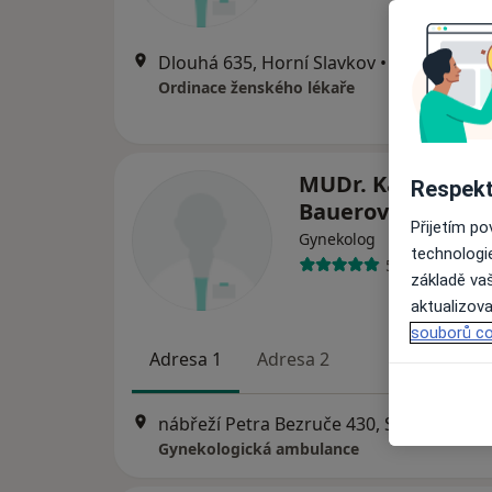
Dlouhá 635, Horní Slavkov
•
Mapa
Ordinace ženského lékaře
MUDr. Kateřina
Respekt
Bauerová
Přijetím p
Gynekolog
technologi
59 názorů
základě vaš
aktualizova
souborů co
Adresa 1
Adresa 2
nábřeží Petra Bezruče 430, Sokolov
•
Ma
Gynekologická ambulance