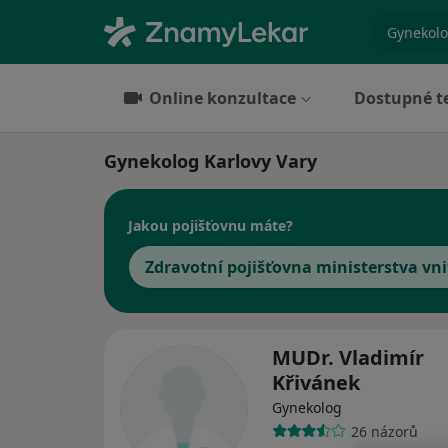
specializ
Online konzultace
Dostupné t
Gynekolog Karlovy Vary
Jakou pojišťovnu máte?
Zdravotní pojišťovna ministerstva vni
MUDr. Vladimír
Křivánek
Gynekolog
26 názorů