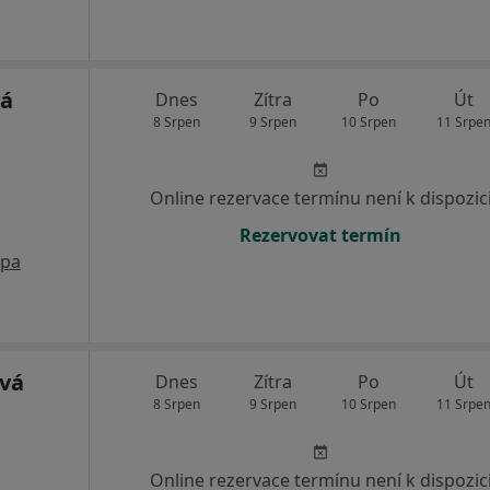
vá
Dnes
Zítra
Po
Út
8 Srpen
9 Srpen
10 Srpen
11 Srpe
Online rezervace termínu není k dispozic
Rezervovat termín
pa
ová
Dnes
Zítra
Po
Út
8 Srpen
9 Srpen
10 Srpen
11 Srpe
Online rezervace termínu není k dispozic