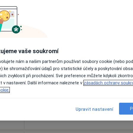
Rezervovat termín
Dnes
Zítra
Po
Út
ujeme vaše soukromí
8 Srpen
9 Srpen
10 Srpen
11 Srpe
ovolujete nám a našim partnerům používat soubory cookie (nebo po
e) ke shromažďování údajů pro statistické účely a poskytování obs
ich zvyklostí při procházení. Své preference můžete kdykoli zkontro
Online rezervace termínu není k dispozic
t v nastavení. Další informace naleznete v
zásadách ochrany soukr
Rezervovat termín
okie.
P
Upravit nastavení
pa