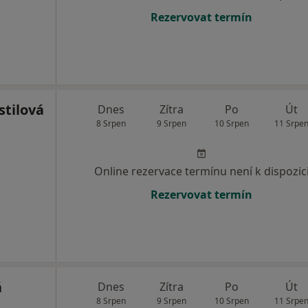
Rezervovat termín
stilová
Dnes
Zítra
Po
Út
8 Srpen
9 Srpen
10 Srpen
11 Srpe
Online rezervace termínu není k dispozic
Rezervovat termín
á
Dnes
Zítra
Po
Út
8 Srpen
9 Srpen
10 Srpen
11 Srpe