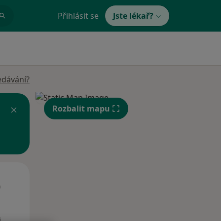
Přihlásit se
Jste lékař?
edávání?
Rozbalit mapu
St
Čt
Pá
n
12 Srpen
13 Srpen
14 Srpen
i