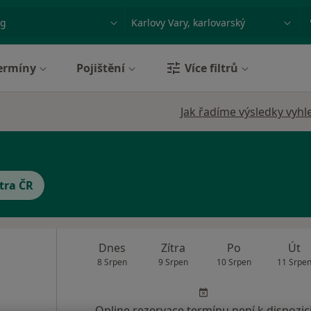
ace, nemoc nebo příjmení
Město nebo region
ermíny
Pojištění
Více filtrů
Jak řadíme výsledky vyhl
tra ČR
Dnes
Zítra
Po
Út
8 Srpen
9 Srpen
10 Srpen
11 Srpe
Online rezervace termínu není k dispozic