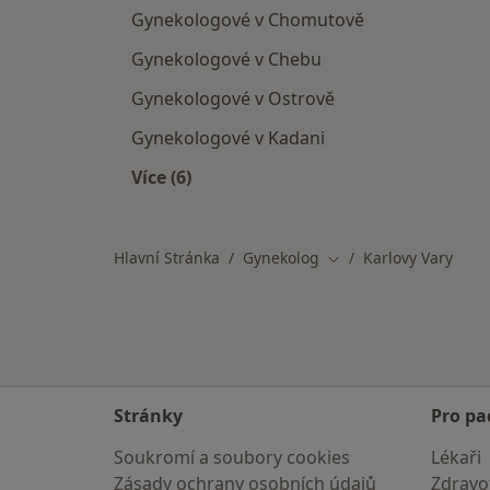
Gynekologové v Chomutově
Gynekologové v Chebu
Gynekologové v Ostrově
Gynekologové v Kadani
Více (6)
Více v kategorii: V okolí Karlových Var
Hlavní Stránka
Gynekolog
Karlovy Vary
Změna města
Stránky
Pro pa
Soukromí a soubory cookies
Lékaři
Zásady ochrany osobních údajů
Zdravot