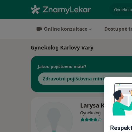
specializ
Online konzultace
Dostupné t
Gynekolog Karlovy Vary
Jakou pojišťovnu máte?
Zdravotní pojišťovna ministerstva vni
Larysa Korkh
Gynekolog
17 názorů
Respekt