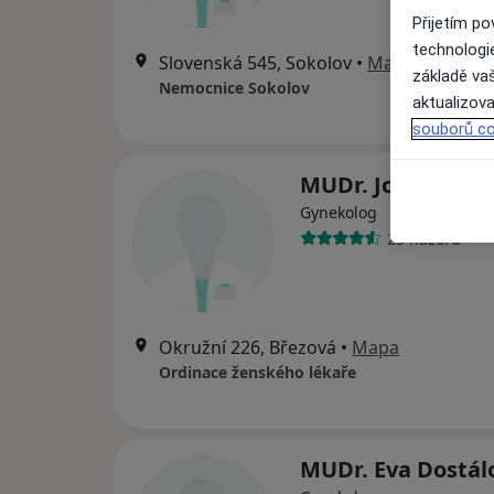
Přijetím p
technologi
Slovenská 545, Sokolov
•
Mapa
základě vaš
Nemocnice Sokolov
aktualizova
souborů co
MUDr. Josef Bole
Gynekolog
23 názorů
Okružní 226, Březová
•
Mapa
Ordinace ženského lékaře
MUDr. Eva Dostál