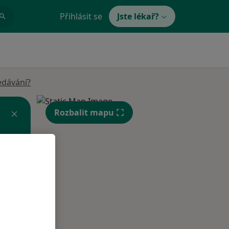
Přihlásit se
Jste lékař?
edávání?
Rozbalit mapu
Út
St
Čt
n
11 Srpen
12 Srpen
13 Srpen
i