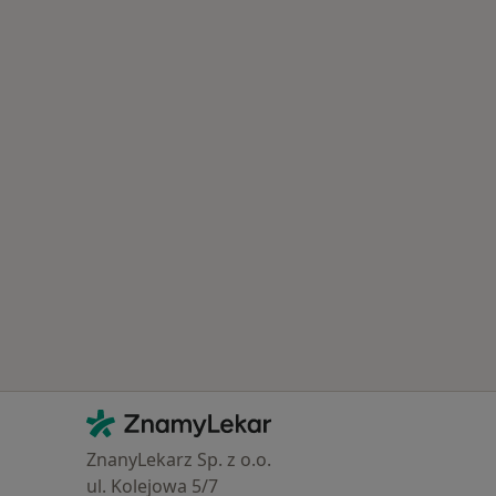
Kontakt
ZnamyLekar - Hlavní stránka
ZnanyLekarz Sp. z o.o.
ul. Kolejowa 5/7