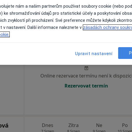
ovolujete nám a našim partnerům používat soubory cookie (nebo po
Rezervovat termín
e) ke shromažďování údajů pro statistické účely a poskytování obs
ich zvyklostí při procházení. Své preference můžete kdykoli zkontro
t v nastavení. Další informace naleznete v
zásadách ochrany soukr
okie.
n
Dnes
Zítra
Ne
Po
P
Upravit nastavení
7 Srpen
8 Srpen
9 Srpen
10 Srpe
Online rezervace termínu není k dispozic
Rezervovat termín
ová
Dnes
Zítra
Ne
Po
7 Srpen
8 Srpen
9 Srpen
10 Srpe