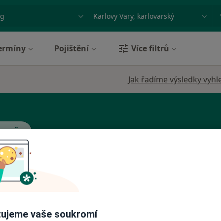
ace, nemoc nebo příjmení
Město nebo region
ermíny
Pojištění
Více filtrů
Jak řadíme výsledky vyhl
tra ČR
Dnes
Zítra
Ne
Po
7 Srpen
8 Srpen
9 Srpen
10 Srpe
ujeme vaše soukromí
Online rezervace termínu není k dispozic