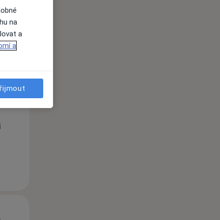
dobné
ahu na
lovat a
omí a
Út
St
Čt
řijmout
n
11 Srpen
12 Srpen
13 Srpen
i
Út
St
Čt
n
11 Srpen
12 Srpen
13 Srpen