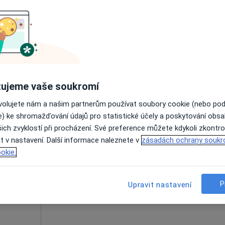
ák
Dnes
Zítra
So
Ne
6 Srpen
7 Srpen
8 Srpen
9 Srpen
íce
Online rezervace termínu není k dispozic
Zobrazit telefonní číslo
ujeme vaše soukromí
ovolujete nám a našim partnerům používat soubory cookie (nebo po
e) ke shromažďování údajů pro statistické účely a poskytování obs
ich zvyklostí při procházení. Své preference můžete kdykoli zkontro
Dnes
Zítra
So
Ne
t v nastavení. Další informace naleznete v
zásadách ochrany soukr
6 Srpen
7 Srpen
8 Srpen
9 Srpen
okie.
Online rezervace termínu není k dispozic
P
Upravit nastavení
Zobrazit profil