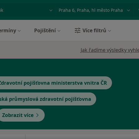
ace, nemoc nebo příjmení
Město nebo region
ermíny
Pojištění
Více filtrů
Jak řadíme výsledky vyhl
Zdravotní pojišťovna ministerstva vnitra ČR
ská průmyslová zdravotní pojišťovna
Zobrazit více