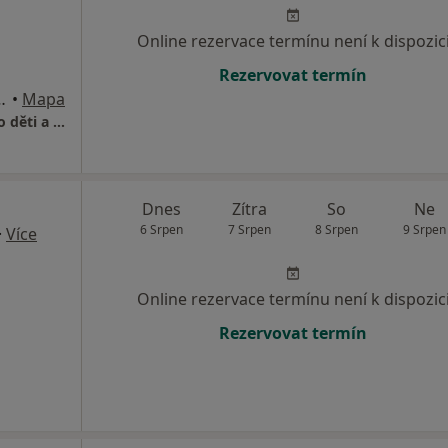
Online rezervace termínu není k dispozic
Rezervovat termín
 5 - Řeporyje, Praha
•
Mapa
Dětská ordinace, pediatr, praktický lékař pro děti a dorost
Dnes
Zítra
So
Ne
6 Srpen
7 Srpen
8 Srpen
9 Srpen
·
Více
Online rezervace termínu není k dispozic
Rezervovat termín