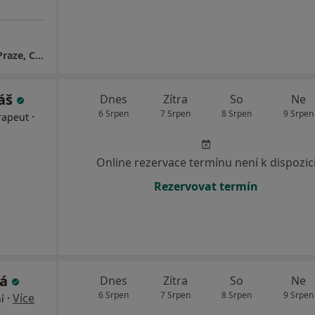
Radiodiagnostická klinika 1. LF UK a VFN v Praze, Centrum diagnostiky chorob prsu V. Polaka
áš
Dnes
Zítra
So
Ne
6 Srpen
7 Srpen
8 Srpen
9 Srpen
·
rapeut
Online rezervace termínu není k dispozic
Rezervovat termín
ká
Dnes
Zítra
So
Ne
6 Srpen
7 Srpen
8 Srpen
9 Srpen
·
Více
í