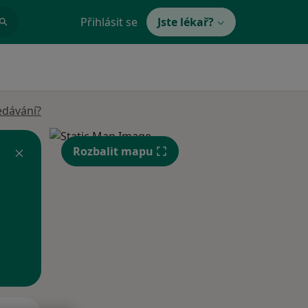
Přihlásit se
Jste lékař?
edávání?
Rozbalit mapu