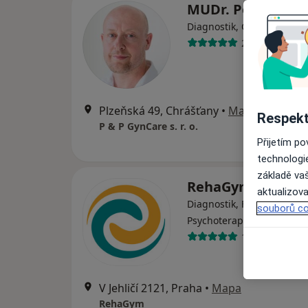
MUDr. Peter Plev
·
V
Diagnostik, Gynekolog
262 názorů
Plzeňská 49, Chrášťany
•
Mapa
Respekt
P & P GynCare s. r. o.
Přijetím p
technologi
základě vaš
RehaGym
aktualizova
Diagnostik, Fyzioterapeut,
souborů co
·
Více
Psychoterapeut
1 názor
V Jehličí 2121, Praha
•
Mapa
RehaGym