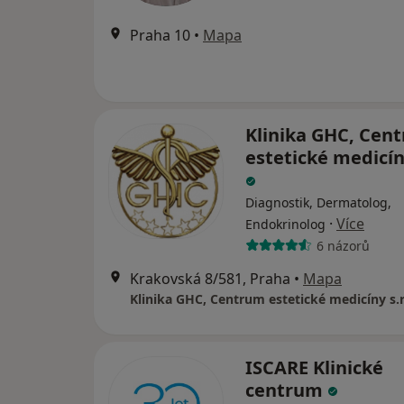
Praha 10
•
Mapa
Klinika GHC, Cen
estetické medicíny
Diagnostik, Dermatolog,
·
Více
Endokrinolog
6 názorů
Krakovská 8/581, Praha
•
Mapa
Klinika GHC, Centrum estetické medicíny s.r
ISCARE Klinické
centrum