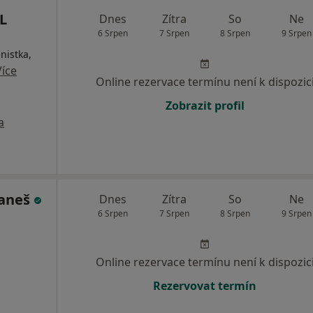
L
Dnes
Zítra
So
Ne
6 Srpen
7 Srpen
8 Srpen
9 Srpen
nistka,
Více
Online rezervace termínu není k dispozic
Zobrazit profil
a
Daneš
Dnes
Zítra
So
Ne
6 Srpen
7 Srpen
8 Srpen
9 Srpen
Online rezervace termínu není k dispozic
Rezervovat termín