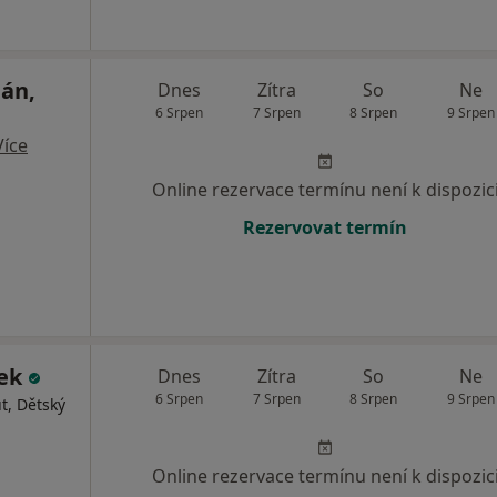
lán,
Dnes
Zítra
So
Ne
6 Srpen
7 Srpen
8 Srpen
9 Srpen
Více
Online rezervace termínu není k dispozic
Rezervovat termín
nek
Dnes
Zítra
So
Ne
6 Srpen
7 Srpen
8 Srpen
9 Srpen
t, Dětský
Online rezervace termínu není k dispozic