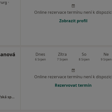
·
irurg
Online rezervace termínu není k dispozic
Zobrazit profil
manová
Dnes
Zítra
So
Ne
6 Srpen
7 Srpen
8 Srpen
9 Srpen
Online rezervace termínu není k dispozic
Rezervovat termín
Centrum pro nemoci prsu (První česká lékařská společnost, s.r.o.)