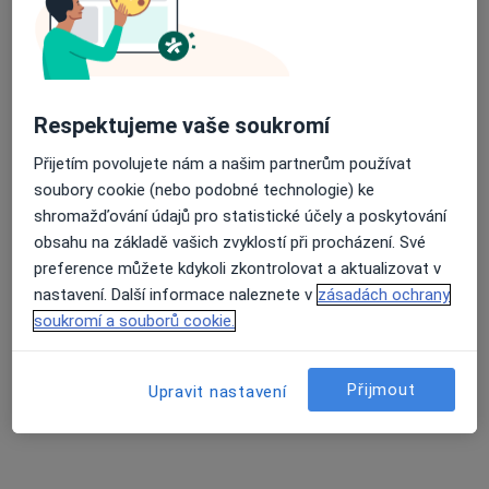
Mgr. Daniel Kořínek
·
Více
Diagnostik, Psychoterapeut, Dětský psycholog
26 názorů
Praha 10
•
Mapa
Respektujeme vaše soukromí
Tento specialista nenabízí online rezervaci termínu na této adrese.
Přijetím povolujete nám a našim partnerům používat
Rezervovat termín
soubory cookie (nebo podobné technologie) ke
shromažďování údajů pro statistické účely a poskytování
obsahu na základě vašich zvyklostí při procházení. Své
preference můžete kdykoli zkontrolovat a aktualizovat v
nastavení. Další informace naleznete v
zásadách ochrany
soukromí a souborů cookie.
Přijmout
Upravit nastavení
Klinika GHC, Centrum estetické medicíny
s.r.o.
·
Více
Diagnostik, Dermatolog, Endokrinolog