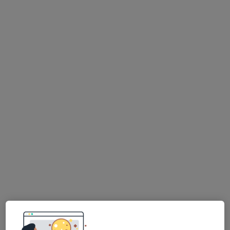
MUDr. Patrik Havlán, MBA
·
Více
Diagnostik, Dermatolog
10 názorů
Opletalova 1013/59, Praha
•
Mapa
Klinika Esthesia
Tento specialista nenabízí online rezervaci termínu na této adrese.
Rezervovat termín