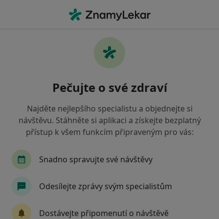
Hla
Diagnostik • Praha 11, Praha, hl město Praha
Filtry
Mapa
Diagnostik, Praha 11, Praha
Pečujte o své zdraví
Jak řadíme výsledky vyhledávání?
Najděte nejlepšího specialistu a objednejte si
návštěvu. Stáhněte si aplikaci a získejte bezplatný
Jakou pojišťovnu máte?
přístup k všem funkcím připraveným pro vás:
Všeobecná zdravotní pojišťovna
Zdravotní poj
Snadno spravujte své návštěvy
Odesílejte zprávy svým specialistům
Dostávejte připomenutí o návštěvě