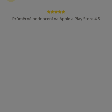
Průměrné hodnocení na Apple a Play Store 4.5
RehaGym
·
Více
Diagnostik, Fyzioterapeut, Psychoterapeut
1 názor
V Jehličí 2121, Praha
•
Mapa
RehaGym
Tato klinika nemá specialisty s dostupnými termíny v online kalendáři
Zobrazit profil