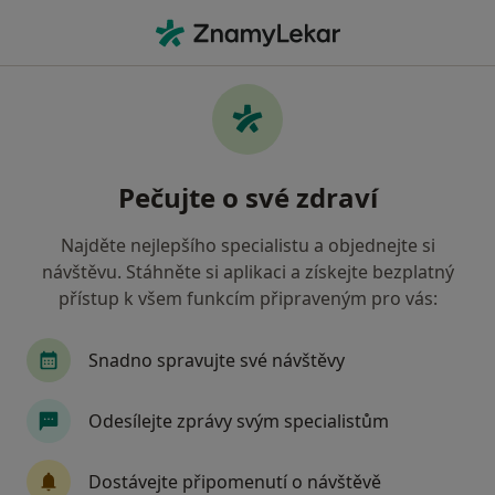
Hla
Diagnostik • Nymburk, středočeský
Filtry
Mapa
Diagnostik Nymburk
Pečujte o své zdraví
Jak řadíme výsledky vyhledávání?
Najděte nejlepšího specialistu a objednejte si
návštěvu. Stáhněte si aplikaci a získejte bezplatný
Jakou pojišťovnu máte?
přístup k všem funkcím připraveným pro vás:
Vojenská zdravotní pojišťovna ČR
Revírní bra
Snadno spravujte své návštěvy
Odesílejte zprávy svým specialistům
Dostávejte připomenutí o návštěvě