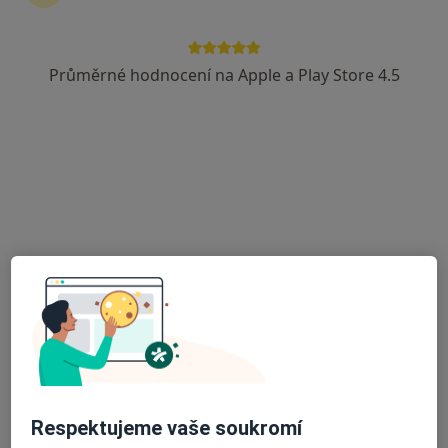
Průměrné hodnocení na Apple a Play Store 4.5
MUDr. Roman Kostinek
Diagnostik, Praktický lékař, Internista
10 názorů
Hakenova 1423, 29 001 Poděbrady, Poděbrady
•
Mapa
Medicentrum Amadeus s.r.o.
Tento specialista nenabízí online rezervaci termínu na této adrese.
Rezervovat termín
Respektujeme vaše soukromí