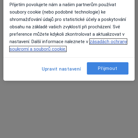
Přijetím povolujete nám a našim partnerům používat
Petr Blažek
soubory cookie (nebo podobné technologie) ke
shromažďování údajů pro statistické účely a poskytování
Diagnostik
obsahu na základě vašich zvyklostí při procházení. Své
Český Brod
•
Mapa
preference můžete kdykoli zkontrolovat a aktualizovat v
Ordinace
nastavení. Další informace naleznete v
zásadách ochrany
Tento specialista nenabízí online rezervaci termínu na této adrese.
soukromí a souborů cookie.
Rezervovat termín
Přijmout
Upravit nastavení
MUDr. Irena Vosecká