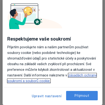
MUDr. Patrik Havlán, MBA
·
Více
Diagnostik, Dermatolog
10 názorů
Opletalova 1013/59, Praha
•
Mapa
Klinika Esthesia
Tento specialista nenabízí online rezervaci termínu na této adrese.
Respektujeme vaše soukromí
Rezervovat termín
Přijetím povolujete nám a našim partnerům používat
soubory cookie (nebo podobné technologie) ke
shromažďování údajů pro statistické účely a poskytování
obsahu na základě vašich zvyklostí při procházení. Své
preference můžete kdykoli zkontrolovat a aktualizovat v
nastavení. Další informace naleznete v
zásadách ochrany
soukromí a souborů cookie.
Přijmout
Upravit nastavení
Mgr. Daniel Kořínek
·
Více
Diagnostik, Psychoterapeut, Dětský psycholog