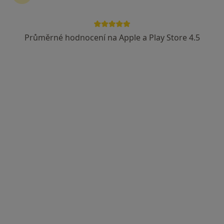
Průměrné hodnocení na Apple a Play Store 4.5
MUDr. Peter Plevák
·
Více
Diagnostik, Gynekolog
262 názorů
Plzeňská 49, Chrášťany
•
Mapa
P & P GynCare s. r. o.
Tento specialista nenabízí online rezervaci termínu na této adrese.
Rezervovat termín