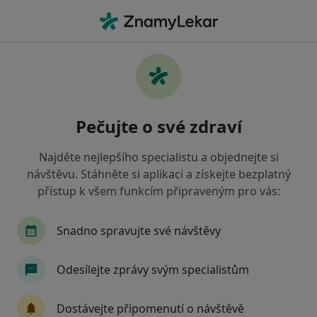
Hla
Diagnostik • Praha 5, Praha, hl město Praha
Filtry
Mapa
Diagnostik, Praha 5, Praha
Pečujte o své zdraví
Jak řadíme výsledky vyhledávání?
Najděte nejlepšího specialistu a objednejte si
návštěvu. Stáhněte si aplikaci a získejte bezplatný
Jakou pojišťovnu máte?
přístup k všem funkcím připraveným pro vás:
Všeobecná zdravotní pojišťovna
Zdravotní poj
Snadno spravujte své návštěvy
Odesílejte zprávy svým specialistům
Dostávejte připomenutí o návštěvě