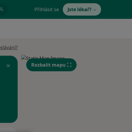
Přihlásit se
Jste lékař?
edávání?
Rozbalit mapu