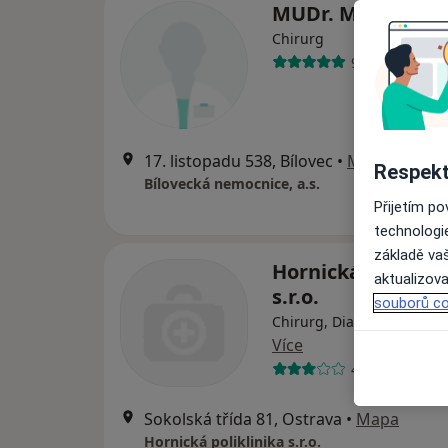
MUDr. Martin Ma
Chirurg
9 názorů
17. listopadu 538, Bílovec
•
Mapa
Respekt
Bílovecká nemocnice, a.s.
Přijetím p
technologi
základě vaš
Hornická poliklin
aktualizova
s.r.o.
souborů co
Chirurg, Diabetolog, Diag
Více
44 názorů
Sokolská třída 81, Ostrava
•
Mapa
Hornická poliklinika s.r.o.