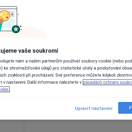
šek
Dnes
Zítra
Ne
Po
7 Srpen
8 Srpen
9 Srpen
10 Srpe
Online rezervace termínu není k dispozic
Rezervovat termín
ujeme vaše soukromí
ovolujete nám a našim partnerům používat soubory cookie (nebo po
e) ke shromažďování údajů pro statistické účely a poskytování obs
ich zvyklostí při procházení. Své preference můžete kdykoli zkontro
ika
Dnes
Zítra
Ne
Po
t v nastavení. Další informace naleznete v
zásadách ochrany soukr
7 Srpen
8 Srpen
9 Srpen
10 Srpe
okie.
·
nostik
Online rezervace termínu není k dispozic
P
Upravit nastavení
Zobrazit profil