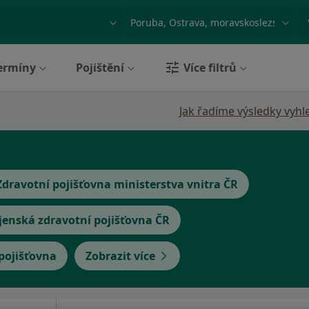
ace, nemoc nebo příjmení
Město nebo region
ermíny
Pojištění
Více filtrů
Jak řadíme výsledky vyhl
Zdravotní pojišťovna ministerstva vnitra ČR
jenská zdravotní pojišťovna ČR
 pojišťovna
Zobrazit více