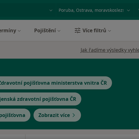
ace, nemoc nebo příjmení
Město nebo region
ermíny
Pojištění
Více filtrů
Jak řadíme výsledky vyhl
Zdravotní pojišťovna ministerstva vnitra ČR
jenská zdravotní pojišťovna ČR
 pojišťovna
Zobrazit více