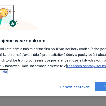
Dnes
Zítra
So
Ne
6 Srpen
7 Srpen
8 Srpen
9 Srpen
Online rezervace termínu není k dispozic
Rezervovat termín
ujeme vaše soukromí
ovolujete nám a našim partnerům používat soubory cookie (nebo po
e) ke shromažďování údajů pro statistické účely a poskytování obs
ich zvyklostí při procházení. Své preference můžete kdykoli zkontro
Dnes
Zítra
So
Ne
t v nastavení. Další informace naleznete v
zásadách ochrany soukr
6 Srpen
7 Srpen
8 Srpen
9 Srpen
okie.
Online rezervace termínu není k dispozic
P
Upravit nastavení
Rezervovat termín