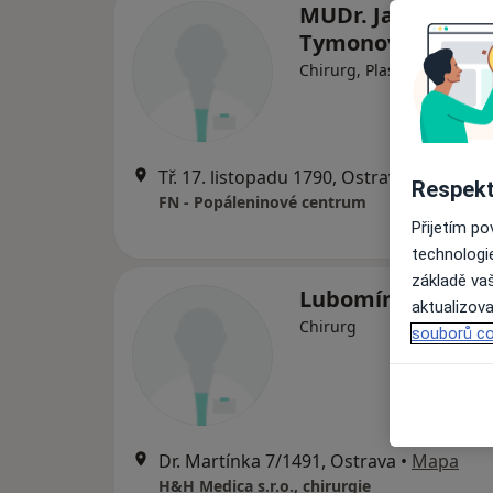
MUDr. Jarmila
Tymonová
Chirurg, Plastický chirurg
Tř. 17. listopadu 1790, Ostrava
•
Mapa
Respekt
FN - Popáleninové centrum
Přijetím p
technologi
základě vaš
Lubomír Blaha
aktualizova
Chirurg
souborů co
Dr. Martínka 7/1491, Ostrava
•
Mapa
H&H Medica s.r.o., chirurgie