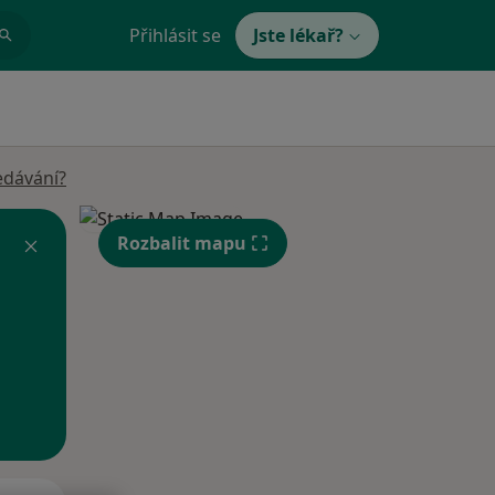
Přihlásit se
Jste lékař?
edávání?
Rozbalit mapu