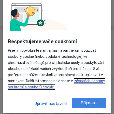
Rezervovat termín
Ceník
Adresy
Názory pacientů
Ceník
Respektujeme vaše soukromí
Informace o službách a cenách nejsou k dispozici
Přijetím povolujete nám a našim partnerům používat
Tento specialista ještě nepřidával žádné informace o
soubory cookie (nebo podobné technologie) ke
svých službách.
shromažďování údajů pro statistické účely a poskytování
obsahu na základě vašich zvyklostí při procházení. Své
preference můžete kdykoli zkontrolovat a aktualizovat v
nastavení. Další informace naleznete v
zásadách ochrany
Adresa
soukromí a souborů cookie.
Ordinace
Přijmout
Upravit nastavení
Ostrava