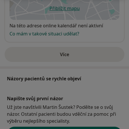
Přiblížit mapu
se otevře v nové záložce
Dostupnost
Na této adrese online kalendář není aktivní
Co mám v takové situaci udělat?
Více
o adrese
Názory pacientů se rychle objeví
Napište svůj první názor
Už jste navštívili Martin Šustek? Podělte se o svůj
názor. Ostatní pacienti budou vděční za pomoc při
výběru nejlepšího specialisty.