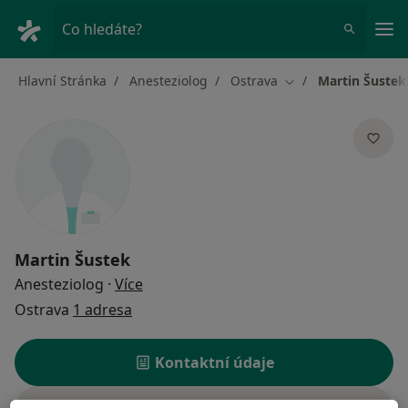
Hla
Co hledáte?
Hlavní Stránka
Anesteziolog
Ostrava
Martin Šustek
Změna města
Martin Šustek
o specializacích
Anesteziolog
·
Více
Ostrava
1 adresa
Kontaktní údaje