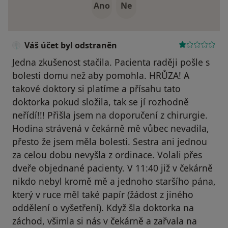
Ano
Ne
Váš účet byl odstraněn
Jedna zkušenost stačila. Pacienta raději pošle s
bolestí domu než aby pomohla. HRŮZA! A
takové doktory si platíme a přísahu tato
doktorka pokud složila, tak se jí rozhodně
neřídí!!! Přišla jsem na doporučení z chirurgie.
Hodina strávená v čekárně mě vůbec nevadila,
přesto že jsem měla bolesti. Sestra ani jednou
za celou dobu nevyšla z ordinace. Volali přes
dveře objednané pacienty. V 11:40 již v čekárně
nikdo nebyl kromě mě a jednoho staršího pána,
který v ruce měl také papír (žádost z jiného
oddělení o vyšetření). Když šla doktorka na
záchod, všimla si nás v čekárně a zařvala na