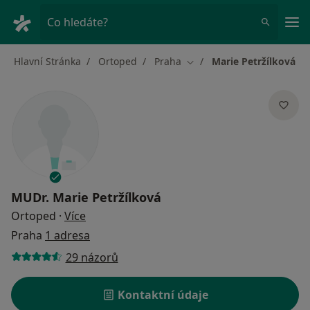
Hla
Co hledáte?
Hlavní Stránka
Ortoped
Praha
Marie Petržílková
Změna města
MUDr.
Marie Petržílková
o specializacích
Ortoped
·
Více
Praha
1 adresa
29 názorů
Kontaktní údaje