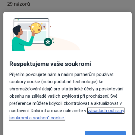
29 názorů
Recenze pacientů jsou pro nás důležité.
Specialisté nemají možnost zaplatit za
odstranění nebo změnu recenze pacienta.
Další informace o názorech
Další informace.
Respektujeme vaše soukromí
Přijetím povolujete nám a našim partnerům používat
soubory cookie (nebo podobné technologie) ke
Hledejte v názorech
shromažďování údajů pro statistické účely a poskytování
obsahu na základě vašich zvyklostí při procházení. Své
preference můžete kdykoli zkontrolovat a aktualizovat v
nastavení. Další informace naleznete v
zásadách ochrany
soukromí a souborů cookie.
H.Linhartová
Číslo ověřené
H
paní doktorka je absolutní špička, ujala se mě