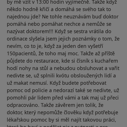
by mě vzít v 13:00 hodin vyjímečně. Takže když
někdo hodně křičí a domáhá se svého tak to
najednou jde? Ne tohle neuznávám buď doktor
pomáhá nebo pomáhat nechce a nemůže se
nazývat doktorem!!! Když se sestra vrátila do
ordinace slyšela jsem jejich poznámky o tom, že
nevím, co to je, když za jeden den vyšetří
150pacientů, že toho maj moc. Takže až příště
půjdete do restaurace, kde si čísník s kuchařem
hodí nohy na stůl a nebudou obsluhovat a vařit
nedivte se, už splnili kvótu obsloužených lidí a
už makat nemusí. Když budete potřebovat
pomoc od policie a nedorazí také se nedivte, už
pomohli pár lidem před vámi a tak maj už přeci
odpracováno. Takže závěrem jen tolik, že
doktor, který nepomůže člověku když potřebuje
lékařskou pomoc by si měl najít takovou práci,