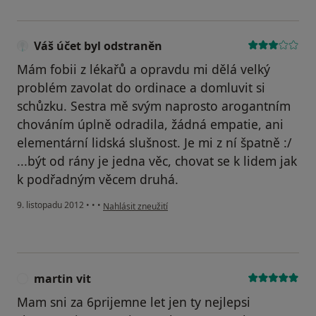
Váš účet byl odstraněn
Mám fobii z lékařů a opravdu mi dělá velký
problém zavolat do ordinace a domluvit si
schůzku. Sestra mě svým naprosto arogantním
chováním úplně odradila, žádná empatie, ani
elementární lidská slušnost. Je mi z ní špatně :/
...být od rány je jedna věc, chovat se k lidem jak
k podřadným věcem druhá.
podle názoru uživatele Váš účet byl odstraněn
9. listopadu 2012
•
•
•
Nahlásit zneužití
martin vit
M
Mam sni za 6prijemne let jen ty nejlepsi