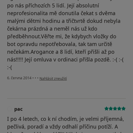
po nás příchozích 5 lidí. Její absolutní
neprofesionalita mě donutila čekat s dvěma
malými dětmi hodinu a třičtvrtě dokud nebyla
čekárna prázdná a neměl nás už kdo
předběhnout.Věřte mi, že kdybych vložky do
bot opravdu nepotřebovala, tak tam určitě
nečekám.Arogance a 8 lidí, kteří přišli až po
nás!!!!! Její omluva v ordinaci přišla pozdě. :-( :-(
:-(
podle názoru uživatele Maulisová
6. června 2014
•
•
•
Nahlásit zneužití
pac
P
I po 4 letech, co k ní chodím, je velmi příjemná,
pečlivá, poradí a vždy odhalí příčinu potíží. A