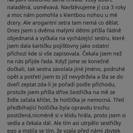
naladěná, usměvavá. Navštěvujeme jí cca 3 roky
a moc nám pomohla s klentbou nohou u mé
dcery. Ale arogantní setra tam nemá co dělat.
Dnes jsem s dvěma malými dětmi přišla řádně
objednaná a vyčkala na vycházející sestru, které
jsem dala kartičku pojišťovny jako ostatní
příchozí kde si vše zapisovala. Čekala jsem než
na nás přijde řada. Když jsme se konečně
dočkali, tak sestra zavolala jiné jméno, podruhé
opět a potřetí jsem to již nevydržela a šla se do
dveří zeptat zda-li je pořadí podle příchodu,
protože jsem přišla dříve.Sestřička na mě ze
židle začala křičet, že holčička je nemocná. Třetí
předbíhající holčička byla opravdu trochu
postižená,nicméně si v klidu hrála, proto jsem si
sedla a čekala dál. Ale tím asi utrpělo sestřičky
ego a mstila se tím, že vzala před námi zbytek