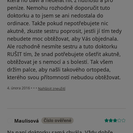
která ho baví a nedělat nic z nutnosti a pro
peníze. Nemohu rozhodně doporučit tuto
doktorku a to jsem se ani nedostala do
ordinace. Takže pokud nepotřebujete nic
akutně, zkuste sestru poprosit, jestli jí tím tedy
nebudete moc obtěžovat, aby Vás objednala.
Ale rozhodně nesmíte sestru a tuto doktorku
RUŠIT tím, že snad potřebujete ošetřit akutně,
obtěžovat je s nemocí a s bolestí. Tak všem
držím palce, aby našli takového ortopeda,
kterého svou přítomností nebudou obtěžovat.
podle názoru uživatele Váš účet byl odstraněn
4. února 2016
•
•
•
Nahlásit zneužití
Maulisová
Číslo ověřené
M
Na paní doktorku samá chvála. Vždy dobře