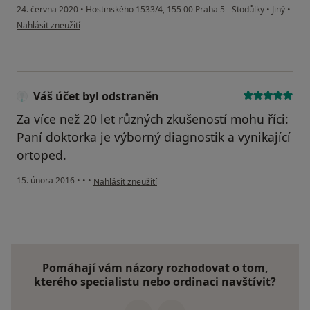
24. června 2020
•
Hostinského 1533/4, 155 00 Praha 5 - Stodůlky
•
Jiný
•
podle názoru uživatele i.š.
Nahlásit zneužití
Váš účet byl odstraněn
Za více než 20 let různých zkušeností mohu říci:
Paní doktorka je výborný diagnostik a vynikající
ortoped.
podle názoru uživatele Váš účet byl odstraněn
15. února 2016
•
•
•
Nahlásit zneužití
Pomáhají vám názory rozhodovat o tom,
kterého specialistu nebo ordinaci navštívit?