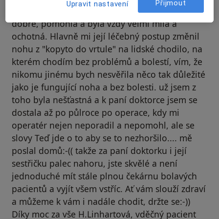
Přijmout
Upravit nastavení
po operaci halluxu, který pan doktor neodvedl
dobře, pomohla a byla vždy velmi milá a
ochotná. Hlavně mi její léčebný postup změnil
nohu z "kopyto do vrtule" na lidské chodilo, na
kterém chodím bez problémů a bolestí, vím, že
nikomu jinému bych nesvěřila něco tak důležité
jako je fungující noha a bez bolesti. už jsem z
toho byla nešťastná a k paní doktorce jsem se
dostala až po půlroce po operace, kdy mi
operatér nejen neporadil a nepomohl, ale se
slovy Teď jde o to aby se to nezhoršilo.... mě
poslal domů:-(( takže za paní doktorku i její
sestřičku palec nahoru, jste skvělé a není
jednoduché mít stále plnou čekárnu bolavých
pacientů a vyjít všem vstříc. Ať vám slouží zdraví
a můžeme k vám i nadále chodit, držte se:-))
Díky moc za vše H.Linhartová, vděčný pacient