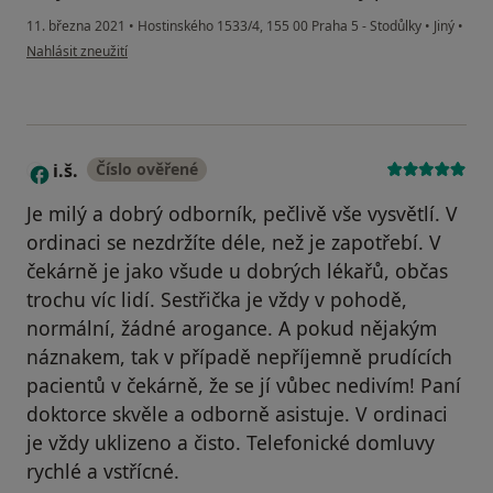
11. března 2021
•
Hostinského 1533/4, 155 00 Praha 5 - Stodůlky
•
Jiný
•
podle názoru uživatele H.Linhartová
Nahlásit zneužití
i.š.
Číslo ověřené
I
Je milý a dobrý odborník, pečlivě vše vysvětlí. V
ordinaci se nezdržíte déle, než je zapotřebí. V
čekárně je jako všude u dobrých lékařů, občas
trochu víc lidí. Sestřička je vždy v pohodě,
normální, žádné arogance. A pokud nějakým
náznakem, tak v případě nepříjemně prudících
pacientů v čekárně, že se jí vůbec nedivím! Paní
doktorce skvěle a odborně asistuje. V ordinaci
je vždy uklizeno a čisto. Telefonické domluvy
rychlé a vstřícné.