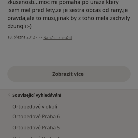
zkusenosti...moc mi pomaha po uraze ktery
jsem mel pred lety,ze je sestra obcas od rany,je
pravda,ale to musi,jinak by z toho mela zachvily
dzungli:-)
podle názoru uživatele martin vit
18. března 2012
•
•
•
Nahlásit zneužití
Zobrazit více
výše uvedené názory
Související vyhledávání
Ortopedové v okolí
Ortopedové Praha 6
Ortopedové Praha 5