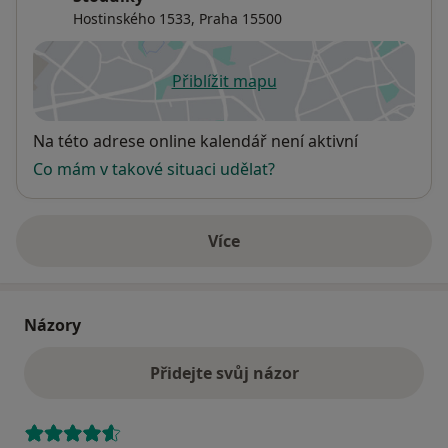
Hostinského 1533,
Praha
15500
Přiblížit mapu
se otevře v nové záložce
Dostupnost
Na této adrese online kalendář není aktivní
Co mám v takové situaci udělat?
Více
o adrese
Názory
Přidejte svůj názor