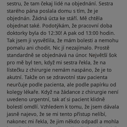
sestru, že tam čekaj lidé na objednání. Sestra
starého pána poslala domu s tím, že je
objednán. Žádná úcta ke stáří. Mě chtěla
objednat také. Podotýkám, že pracovní doba
doktorky byla do 12:30! A pak od 13:00 hodin.
Tak jsem ji vysvětlila, že mám bolesti a nemohu
pomalu ani chodit. Nic jí nezajímalo. Prostě
standardně se objednává na únor. Největší šok
pro mě byl ten, když mi sestra řekla, že na
lístečku z chirurgie nemám naspáno, že je to
akutní. Takže on se zdravotní stav pacienta
neurčuje podle pacienta, ale podle papírku od
kolegy lékaře. Když na žádance z chirurgie není
uvedeno urgentní, tak ať si pacient klidně
bolestí omdlí. Vzhledem k tomu, že jsem dávala
jasně najevo, že se mi tento přístup nelíbí,
nakonec mi řekla, že jim někdo odpadl a mohla