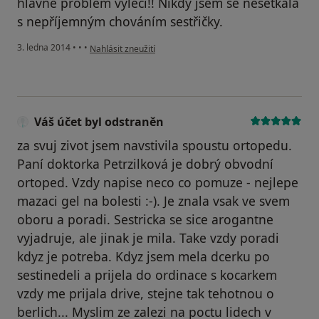
hlavně problém vyléčí!! Nikdy jsem se nesetkala
s nepříjemným chováním sestřičky.
podle názoru uživatele pac
3. ledna 2014
•
•
•
Nahlásit zneužití
Váš účet byl odstraněn
za svuj zivot jsem navstivila spoustu ortopedu.
Paní doktorka Petrzilková je dobrý obvodní
ortoped. Vzdy napise neco co pomuze - nejlepe
mazaci gel na bolesti :-). Je znala vsak ve svem
oboru a poradi. Sestricka se sice arogantne
vyjadruje, ale jinak je mila. Take vzdy poradi
kdyz je potreba. Kdyz jsem mela dcerku po
sestinedeli a prijela do ordinace s kocarkem
vzdy me prijala drive, stejne tak tehotnou o
berlich... Myslim ze zalezi na poctu lidech v