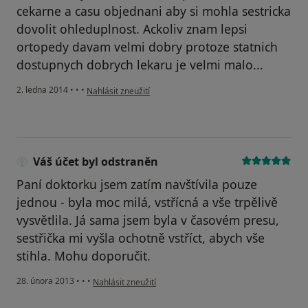
cekarne a casu objednani aby si mohla sestricka
dovolit ohleduplnost. Ackoliv znam lepsi
ortopedy davam velmi dobry protoze statnich
dostupnych dobrych lekaru je velmi malo...
podle názoru uživatele Váš účet byl odstraněn
2. ledna 2014
•
•
•
Nahlásit zneužití
Váš účet byl odstraněn
Paní doktorku jsem zatím navštívila pouze
jednou - byla moc milá, vstřícná a vše trpělivě
vysvětlila. Já sama jsem byla v časovém presu,
sestřička mi vyšla ochotně vstříct, abych vše
stihla. Mohu doporučit.
podle názoru uživatele Váš účet byl odstraněn
28. února 2013
•
•
•
Nahlásit zneužití