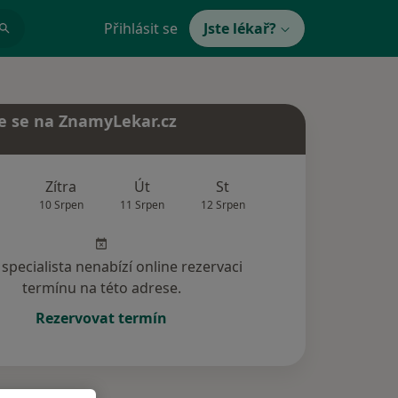
Přihlásit se
Jste lékař?
e se na ZnamyLekar.cz
Zítra
Út
St
Čt
Pá
10 Srpen
11 Srpen
12 Srpen
13 Srpen
14 Srp
specialista nenabízí online rezervaci
termínu na této adrese.
Rezervovat termín