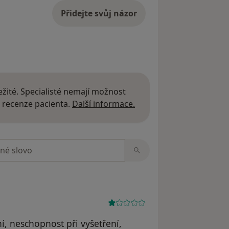
Přidejte svůj názor
žité. Specialisté nemají možnost
Další informace o názor
 recenze pacienta.
Další informace.
zorech
í, neschopnost při vyšetření,