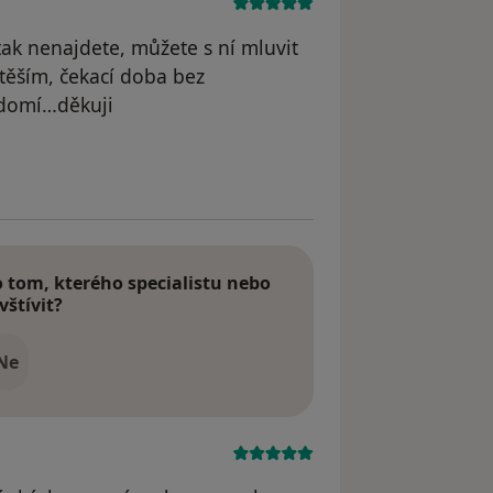
tak nenajdete, můžete s ní mluvit
 těším, čekací doba bez
domí…děkuji
tom, kterého specialistu nebo
vštívit?
Ne