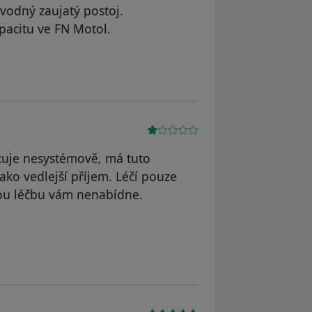
odný zaujatý postoj.
pacitu ve FN Motol.
atele Sandra
cuje nesystémově, má tuto
ako vedlejší příjem. Léčí pouze
nou léčbu vám nenabídne.
JK