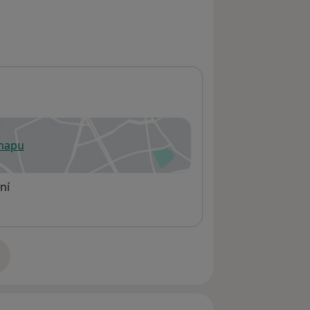
 mapu
 otevře v nové záložce
ní
adrese