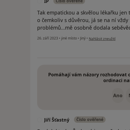
IP
Číslo ověřené
I
Tak empatickou a skvělou lékařku jen 
o čemkoliv s důvěrou, já se na ní vždy
problémů…mě osobně dodala seběvě
podle názoru uživatele IP
26. září 2023
•
jiné místo
•
Jiný
•
Nahlásit zneužití
Pomáhají vám názory rozhodovat o 
ordinaci na
Ano
Jiří Šťastný
Číslo ověřené
J