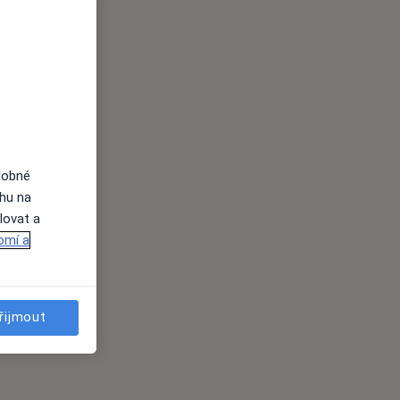
dobné
ahu na
lovat a
omí a
řijmout