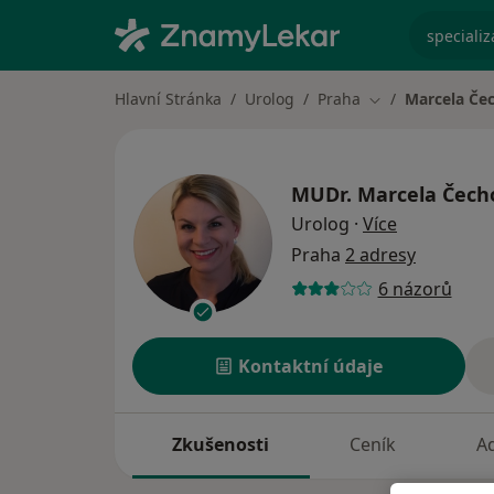
specializ
Hlavní Stránka
Urolog
Praha
Marcela Če
Změna města
MUDr.
Marcela Čech
o specializa
Urolog
·
Více
Praha
2 adresy
6 názorů
Kontaktní údaje
Zkušenosti
Ceník
A