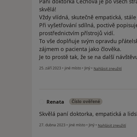
Paní doktorka Čechová je po všech st
skvělá!
Vždy vlídná, skutečně empatická, stál
Při vyšetřování sdílná, poctivě popisuje
prostřednictvím přístrojů vidí.
To vše doplňuje svým opravdu přáte
zájmem o pacienta jako člověka.
Je to prostě tak, že se na další návštěvu
podle názoru uživatele Jiř
25. září 2023
•
jiné místo
•
Jiný
•
Nahlásit zneužití
Renata
Číslo ověřené
R
Skvělá paní doktorka, empatická a lid
podle názoru uživatele
27. dubna 2023
•
jiné místo
•
Jiný
•
Nahlásit zneužití