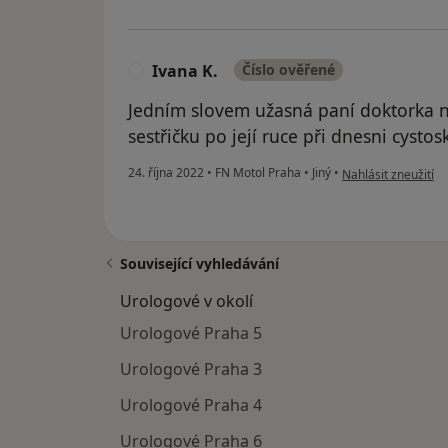
Ivana K.
Číslo ověřené
I
Jedním slovem užasná paní doktorka n
sestřičku po její ruce při dnesni cysto
podle názoru uživat
24. října 2022
•
FN Motol Praha
•
Jiný
•
Nahlásit zneužití
Související vyhledávání
Urologové v okolí
Urologové Praha 5
Urologové Praha 3
Urologové Praha 4
Urologové Praha 6