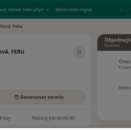
ace, nemoc nebo příjmení
Město nebo region
chová, Febu
Objednejt
Neaktivní
ová, FEBU
cích
Dnes
9 Srpen
Tento 
Rezervovat termín
dresy
Názory pacientů (6)