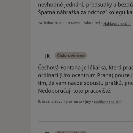
nevhodné jednání, předsudky a bezdův
Špatná náhražka za odchozí kolegu ka
podle názoru uživ
24. ledna 2026
•
FN Motol Praha
•
Jiný
•
Nahlásit zneužití
JK
Číslo ověřené
J
Čechová-Fontana je lékařka, která pra
ordinaci (Urolocentrum Praha) pouze j
tím, že vám nacpe spoustu prášků, ji
Nedoporučuji toto pracoviště.
podle názoru uživatele 
8. března 2025
•
jiné místo
•
Jiný
•
Nahlásit zneužití