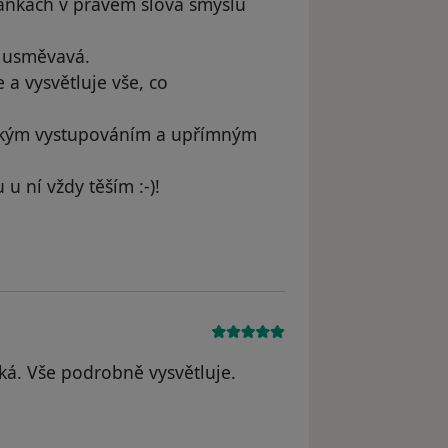
ránkách v pravém slova smyslu
e usměvavá.
 a vysvětluje vše, co
lským vystupováním a upřímným
 u ní vždy těším :-)!
í Šťastný
ská. Vše podrobně vysvětluje.
 Renata