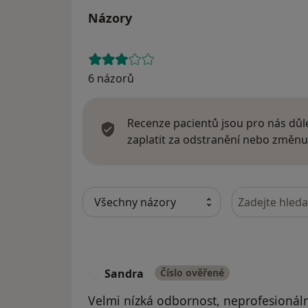
Názory
6 názorů
Recenze pacientů jsou pro nás důle
zaplatit za odstranění nebo změnu
Hledejte v ná
Sandra
Číslo ověřené
S
Velmi nízká odbornost, neprofesionáln