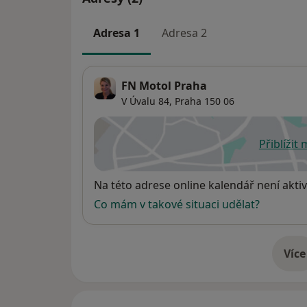
Adresa 1
Adresa 2
FN Motol Praha
V Úvalu 84,
Praha
150 06
Přiblížit
se
Dostupnost
Na této adrese online kalendář není aktiv
Co mám v takové situaci udělat?
Více
o 