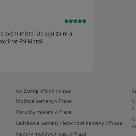
a svém miste. Dekuju za ni a
skopii ve FN Motol.
ele Ivana K.
Nejčastěji léčené nemoci
Z
Močové kameny v Praze
U
v
Poruchy močení v Praze
U
Ledvinové kameny / ledvinové kameny v Praze
P
Nádory močových cest v Praze