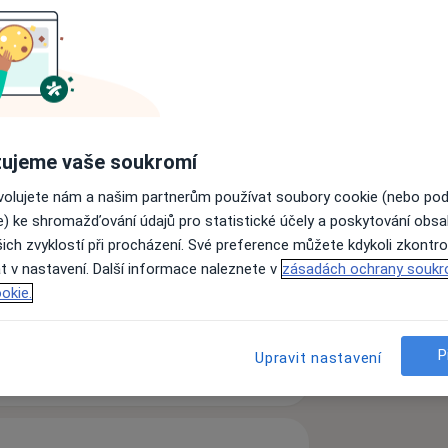
obor Andrologie.
Lékařské fakultě Univerzity Karlovy.
oboru Experimentální chirurgie na 2.
a Babjuka.
ujeme vaše soukromí
ovolujete nám a našim partnerům používat soubory cookie (nebo po
lstadtu, Pasau a Kielu. V roce 2008
e) ke shromažďování údajů pro statistické účely a poskytování obs
ich zvyklostí při procházení. Své preference můžete kdykoli zkontro
t v nastavení. Další informace naleznete v
zásadách ochrany soukr
. Lékařské fakulty UK v rámci kurzu
okie.
ách nejsou k dispozici
ádné informace o svých službách.
P
Upravit nastavení