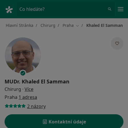
Hla
Co hledáte?
Hlavní Stránka
Chirurg
Praha
Khaled El Samman
Změna města
MUDr.
Khaled El Samman
o specializacích
Chirurg
·
Více
Praha
1 adresa
2 názory
Kontaktní údaje