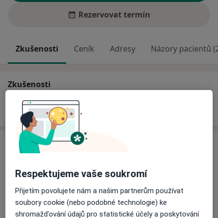
Rezervovat termín
Zkušenosti
Ceník
Adresy
Názory pacientů (
Zkušenosti
Odborník na:
Chirurgie
Ceník
Informace o službách a cenách nejsou k dispozici
Respektujeme vaše soukromí
Tento specialista ještě nepřidával žádné informace o
svých službách.
Přijetím povolujete nám a našim partnerům používat
soubory cookie (nebo podobné technologie) ke
shromažďování údajů pro statistické účely a poskytování