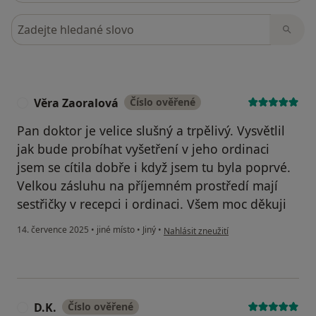
Hledejte v názorech
Věra Zaoralová
Číslo ověřené
V
Pan doktor je velice slušný a trpělivý. Vysvětlil
jak bude probíhat vyšetření v jeho ordinaci
jsem se cítila dobře i když jsem tu byla poprvé.
Velkou zásluhu na příjemném prostředí mají
sestřičky v recepci i ordinaci. Všem moc děkuji
podle názoru uživatele Věra Zaoralová
14. července 2025
•
jiné místo
•
Jiný
•
Nahlásit zneužití
D.K.
Číslo ověřené
D