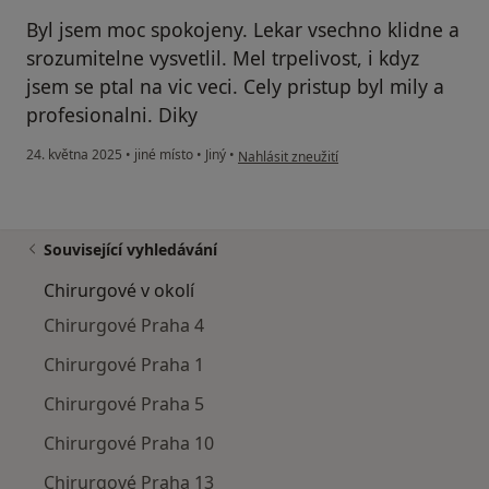
Byl jsem moc spokojeny. Lekar vsechno klidne a
srozumitelne vysvetlil. Mel trpelivost, i kdyz
jsem se ptal na vic veci. Cely pristup byl mily a
profesionalni. Diky
podle názoru uživatele D.K.
24. května 2025
•
jiné místo
•
Jiný
•
Nahlásit zneužití
Související vyhledávání
Chirurgové v okolí
Chirurgové Praha 4
Chirurgové Praha 1
Chirurgové Praha 5
Chirurgové Praha 10
Chirurgové Praha 13