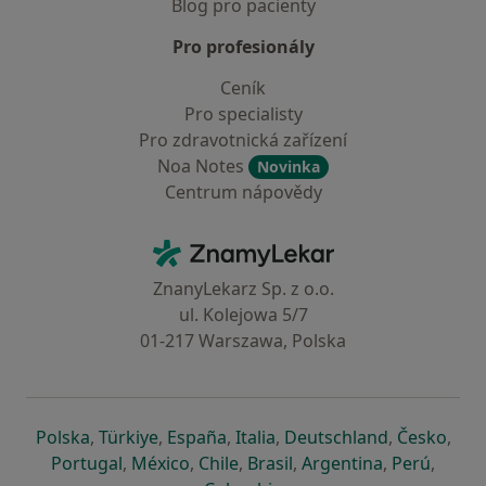
Blog pro pacienty
Pro profesionály
Ceník
Pro specialisty
Pro zdravotnická zařízení
Noa Notes
Novinka
Centrum nápovědy
Kontakt
ZnamyLekar - Hlavní stránka
ZnanyLekarz Sp. z o.o.
ul. Kolejowa 5/7
01-217 Warszawa, Polska
se otevře v nové záložce
se otevře v nové záložce
se otevře v nové záložce
se otevře v nové záložce
se otevře v 
se o
Polska
,
Türkiye
,
España
,
Italia
,
Deutschland
,
Česko
,
se otevře v nové záložce
se otevře v nové záložce
se otevře v nové záložce
se otevře v nové záložc
se otevře v 
se ote
Portugal
,
México
,
Chile
,
Brasil
,
Argentina
,
Perú
,