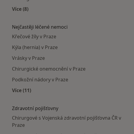
Více (8)
Více v kategorii: Chirurgové v okolí
Nejčastěji léčené nemoci
Křečové žíly v Praze
Kýla (hernia) v Praze
Vrásky v Praze
Chirurgické onemocnění v Praze
Podkožní nádory v Praze
Více (11)
Více v kategorii: Nejčastěji léčené nemoci
Zdravotní pojišťovny
Chirurgové s Vojenská zdravotní pojišťovna ČR v
Praze