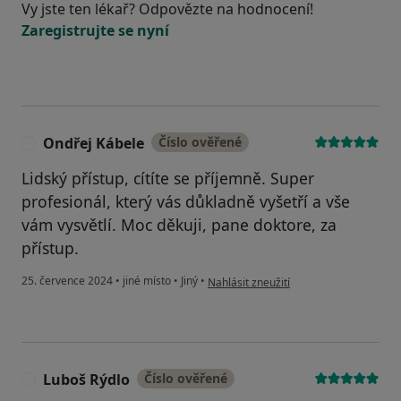
Vy jste ten lékař? Odpovězte na hodnocení!
Zaregistrujte se nyní
Ondřej Kábele
Číslo ověřené
O
Lidský přístup, cítíte se příjemně. Super
profesionál, který vás důkladně vyšetří a vše
vám vysvětlí. Moc děkuji, pane doktore, za
přístup.
podle názoru uživatele Ondřej Kábele
25. července 2024
•
jiné místo
•
Jiný
•
Nahlásit zneužití
Luboš Rýdlo
Číslo ověřené
L