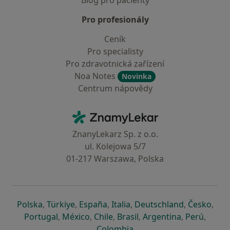
Blog pro pacienty
Pro profesionály
Ceník
Pro specialisty
Pro zdravotnická zařízení
Noa Notes
Novinka
Centrum nápovědy
Kontakt
ZnamyLekar - Hlavní stránka
ZnanyLekarz Sp. z o.o.
ul. Kolejowa 5/7
01-217 Warszawa, Polska
se otevře v nové záložce
se otevře v nové záložce
se otevře v nové záložce
se otevře v nové záložce
se otevře v 
se o
Polska
,
Türkiye
,
España
,
Italia
,
Deutschland
,
Česko
,
se otevře v nové záložce
se otevře v nové záložce
se otevře v nové záložce
se otevře v nové záložc
se otevře v 
se ote
Portugal
,
México
,
Chile
,
Brasil
,
Argentina
,
Perú
,
se otevře v nové záložce
Colombia