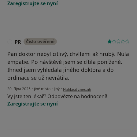
Zaregistrujte se nyní
PR
Číslo ověřené
P
Pan doktor nebyl citlivý, chvílemi až hrubý. Nula
empatie. Po návštěvě jsem se cítila poníženě.
Ihned jsem vyhledala jiného doktora a do
ordinace se už nevrátila.
podle názoru uživatele PR
30. října 2025
•
jiné místo
•
Jiný
•
Nahlásit zneužití
Vy jste ten lékař? Odpovězte na hodnocení!
Zaregistrujte se nyní