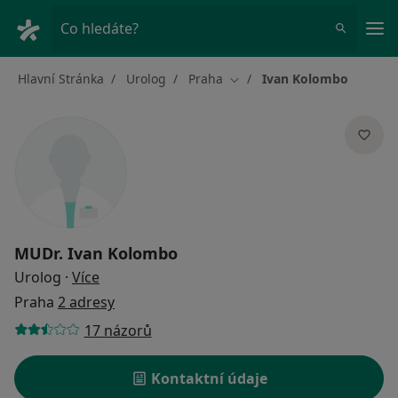
Hla
Co hledáte?
Hlavní Stránka
Urolog
Praha
Ivan Kolombo
Změna města
MUDr.
Ivan Kolombo
o specializacích
Urolog
·
Více
Praha
2 adresy
17 názorů
Kontaktní údaje