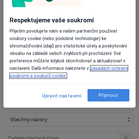
Názory
Respektujeme vaše soukromí
Přidejte svůj názor
Přijetím povolujete nám a našim partnerům používat
soubory cookie (nebo podobné technologie) ke
shromažďování údajů pro statistické účely a poskytování
17 názorů
obsahu na základě vašich zvyklostí při procházení. Své
preference můžete kdykoli zkontrolovat a aktualizovat v
Recenze pacientů jsou pro nás důležité.
nastavení. Další informace naleznete v
zásadách ochrany
Specialisté nemají možnost zaplatit za
soukromí a souborů cookie.
odstranění nebo změnu recenze pacienta.
Další informace o názorech
Další informace.
Přijmout
Upravit nastavení
Hledejte v názorech