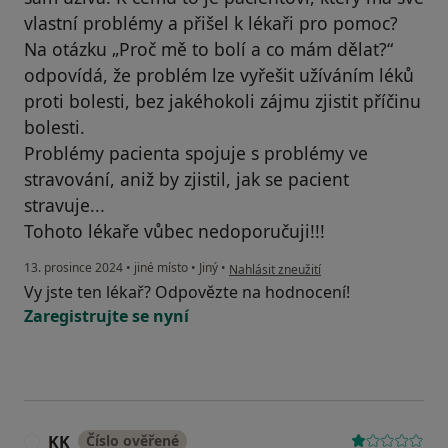
vlastní problémy a přišel k lékaři pro pomoc?
Na otázku „Proč mě to bolí a co mám dělat?“
odpovídá, že problém lze vyřešit užíváním léků
proti bolesti, bez jakéhokoli zájmu zjistit příčinu
bolesti.
Problémy pacienta spojuje s problémy ve
stravování, aniž by zjistil, jak se pacient
stravuje...
Tohoto lékaře vůbec nedoporučuji!!!
podle názoru uživatele VK
13. prosince 2024
•
jiné místo
•
Jiný
•
Nahlásit zneužití
Vy jste ten lékař? Odpovězte na hodnocení!
Zaregistrujte se nyní
KK
Číslo ověřené
K