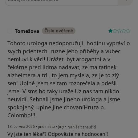
Tomešova
Číslo ověřené
T
Tohoto urologa nedoporučuji, hodinu vypráví o
svych pcientech, ruzne jeho příběhy a vubec
nemluvi k věci! Urážet, byt arogantní a v
čekárne pred lidma nadavat, ze ma tatinek
alzheimera a td.. to jem myslela, ze je to zlý
sen! Uplně jsem se tam rozbrečela a odešli
jsme. V sms ho taky uraželUz nas tam nikdo
neuvidí. Sehnali jsme jineho urologa a jsme
spokojený, uplne jine chovaníHruza p.
Colombo!!!
podle názoru uživatele Tomešova
18. června 2026
•
jiné místo
•
Jiný
•
Nahlásit zneužití
Vy jste ten lékař? Odpovězte na hodnocení!