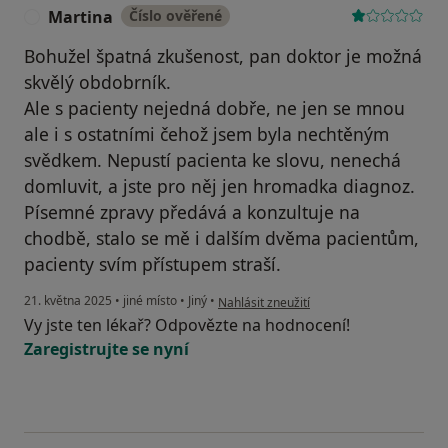
Martina
Číslo ověřené
M
Bohužel špatná zkušenost, pan doktor je možná
skvělý obdobrník.
Ale s pacienty nejedná dobře, ne jen se mnou
ale i s ostatními čehož jsem byla nechtěným
svědkem. Nepustí pacienta ke slovu, nenechá
domluvit, a jste pro něj jen hromadka diagnoz.
Písemné zpravy předává a konzultuje na
chodbě, stalo se mě i dalším dvěma pacientům,
pacienty svím přístupem straší.
podle názoru uživatele Martina
21. května 2025
•
jiné místo
•
Jiný
•
Nahlásit zneužití
Vy jste ten lékař? Odpovězte na hodnocení!
Zaregistrujte se nyní