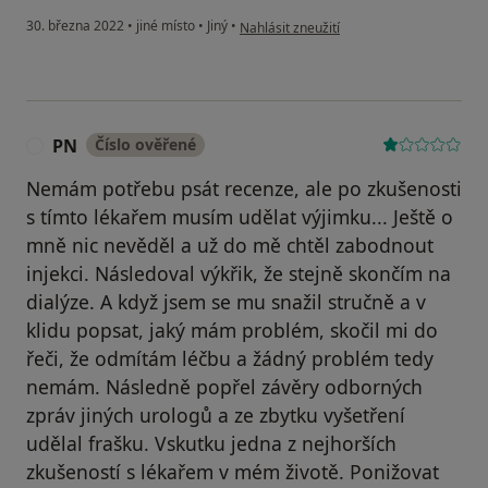
podle názoru uživatele MČ
30. března 2022
•
jiné místo
•
Jiný
•
Nahlásit zneužití
PN
Číslo ověřené
P
Nemám potřebu psát recenze, ale po zkušenosti
s tímto lékařem musím udělat výjimku... Ještě o
mně nic nevěděl a už do mě chtěl zabodnout
injekci. Následoval výkřik, že stejně skončím na
dialýze. A když jsem se mu snažil stručně a v
klidu popsat, jaký mám problém, skočil mi do
řeči, že odmítám léčbu a žádný problém tedy
nemám. Následně popřel závěry odborných
zpráv jiných urologů a ze zbytku vyšetření
udělal frašku. Vskutku jedna z nejhorších
zkušeností s lékařem v mém životě. Ponižovat