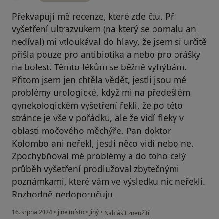
Překvapují mě recenze, které zde čtu. Při
vyšetření ultrazvukem (na který se pomalu ani
nedíval) mi vtloukával do hlavy, že jsem si určitě
přišla pouze pro antibiotika a nebo pro prášky
na bolest. Těmto lékům se běžně vyhýbám.
Přitom jsem jen chtěla vědět, jestli jsou mé
problémy urologické, když mi na předešlém
gynekologickém vyšetření řekli, že po této
stránce je vše v pořádku, ale že vidí fleky v
oblasti močového měchýře. Pan doktor
Kolombo ani neřekl, jestli něco vidí nebo ne.
Zpochybňoval mé problémy a do toho celý
průběh vyšetření prodlužoval zbytečnými
poznámkami, které vám ve výsledku nic neřekli.
Rozhodně nedoporučuju.
podle názoru uživatele KK
16. srpna 2024
•
jiné místo
•
Jiný
•
Nahlásit zneužití