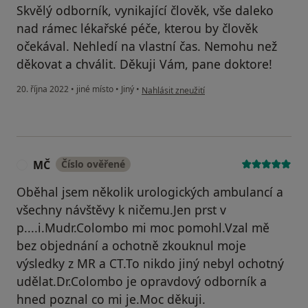
Skvělý odborník, vynikající člověk, vše daleko
nad rámec lékařské péče, kterou by člověk
očekával. Nehledí na vlastní čas. Nemohu než
děkovat a chválit. Děkuji Vám, pane doktore!
podle názoru uživatele Luboš Rýdlo
20. října 2022
•
jiné místo
•
Jiný
•
Nahlásit zneužití
MČ
Číslo ověřené
M
Oběhal jsem několik urologických ambulancí a
všechny návštěvy k ničemu.Jen prst v
p....i.Mudr.Colombo mi moc pomohl.Vzal mě
bez objednání a ochotně zkouknul moje
výsledky z MR a CT.To nikdo jiný nebyl ochotný
udělat.Dr.Colombo je opravdový odborník a
hned poznal co mi je.Moc děkuji.