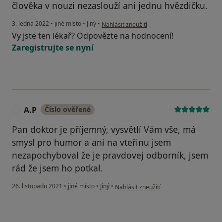
člověka v nouzi nezaslouží ani jednu hvězdičku.
podle názoru uživatele PN
3. ledna 2022
•
jiné místo
•
Jiný
•
Nahlásit zneužití
Vy jste ten lékař? Odpovězte na hodnocení!
Zaregistrujte se nyní
A.P
Číslo ověřené
A
Pan doktor je příjemný, vysvětlí Vám vše, má
smysl pro humor a ani na vteřinu jsem
nezapochyboval že je pravdovej odborník, jsem
rád že jsem ho potkal.
podle názoru uživatele A.P
26. listopadu 2021
•
jiné místo
•
Jiný
•
Nahlásit zneužití