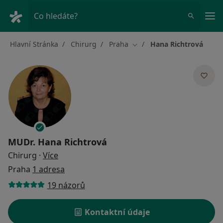
Hla
Co hledáte?
Hlavní Stránka
Chirurg
Praha
Hana Richtrová
Změna města
MUDr.
Hana Richtrová
o specializacích
Chirurg
·
Více
Praha
1 adresa
19 názorů
Kontaktní údaje