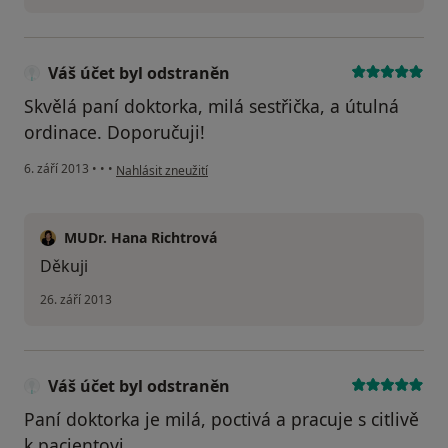
Váš účet byl odstraněn
Skvělá paní doktorka, milá sestřička, a útulná
ordinace. Doporučuji!
podle názoru uživatele Váš účet byl odstraněn
6. září 2013
•
•
•
Nahlásit zneužití
MUDr. Hana Richtrová
Děkuji
26. září 2013
Váš účet byl odstraněn
Paní doktorka je milá, poctivá a pracuje s citlivě
k pacientovi.