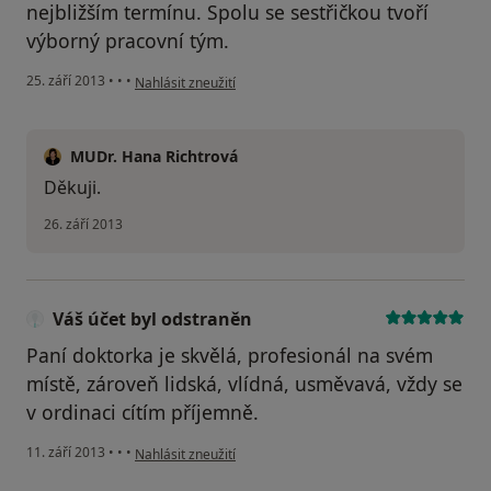
nejbližším termínu. Spolu se sestřičkou tvoří
výborný pracovní tým.
podle názoru uživatele Váš účet byl odstraněn
25. září 2013
•
•
•
Nahlásit zneužití
MUDr. Hana Richtrová
Děkuji.
26. září 2013
Váš účet byl odstraněn
Paní doktorka je skvělá, profesionál na svém
místě, zároveň lidská, vlídná, usměvavá, vždy se
v ordinaci cítím příjemně.
podle názoru uživatele Váš účet byl odstraněn
11. září 2013
•
•
•
Nahlásit zneužití