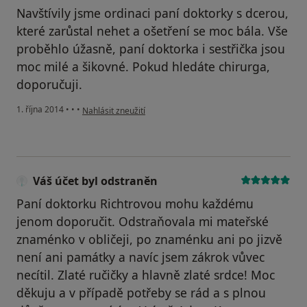
Navštívily jsme ordinaci paní doktorky s dcerou,
které zarůstal nehet a ošetření se moc bála. Vše
proběhlo úžasně, paní doktorka i sestřička jsou
moc milé a šikovné. Pokud hledáte chirurga,
doporučuji.
podle názoru uživatele Váš účet byl odstraněn
1. října 2014
•
•
•
Nahlásit zneužití
Váš účet byl odstraněn
Paní doktorku Richtrovou mohu každému
jenom doporučit. Odstraňovala mi mateřské
znaménko v obličeji, po znaménku ani po jizvě
není ani památky a navíc jsem zákrok vůvec
necítil. Zlaté ručičky a hlavně zlaté srdce! Moc
děkuju a v případě potřeby se rád a s plnou