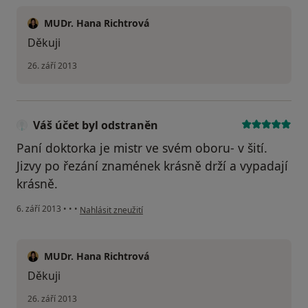
MUDr. Hana Richtrová
Děkuji
26. září 2013
Váš účet byl odstraněn
Paní doktorka je mistr ve svém oboru- v šití.
Jizvy po řezání znamének krásně drží a vypadají
krásně.
podle názoru uživatele Váš účet byl odstraněn
6. září 2013
•
•
•
Nahlásit zneužití
MUDr. Hana Richtrová
Děkuji
26. září 2013