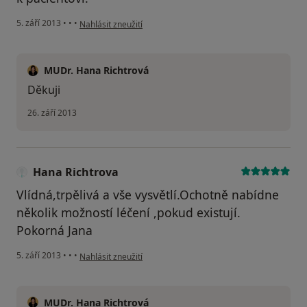
podle názoru uživatele Váš účet byl odstraněn
5. září 2013
•
•
•
Nahlásit zneužití
MUDr. Hana Richtrová
Děkuji
26. září 2013
Hana Richtrova
Vlídná,trpělivá a vše vysvětlí.Ochotně nabídne
několik možností léčení ,pokud existují.
Pokorná Jana
podle názoru uživatele Hana Richtrova
5. září 2013
•
•
•
Nahlásit zneužití
MUDr. Hana Richtrová