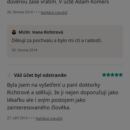
důvěrou zase vrátím. V úctě Adam Komers
podle názoru uživatele Váš účet byl odstraněn
26. června 2014
•
•
•
Nahlásit zneužití
MUDr. Hana Richtrová
Děkuji za pochvalu a bylo mi ctí a radostí.
30. června 2014
Váš účet byl odstraněn
Byla jsem na vyšetření u paní doktorky
Richtrové a sděluji, že ji nejen doporučuji jako
lékařku ale i svým postojem jako
zainteresovaného člověka.
podle názoru uživatele Váš účet byl odstraněn
27. září 2013
•
•
•
Nahlásit zneužití