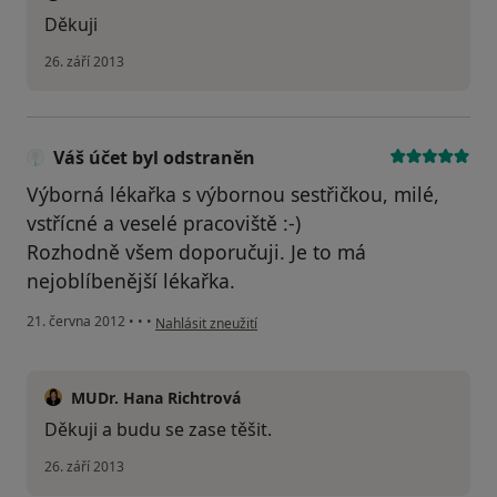
Děkuji
26. září 2013
Váš účet byl odstraněn
Výborná lékařka s výbornou sestřičkou, milé,
vstřícné a veselé pracoviště :-)
Rozhodně všem doporučuji. Je to má
nejoblíbenější lékařka.
podle názoru uživatele Váš účet byl odstraněn
21. června 2012
•
•
•
Nahlásit zneužití
MUDr. Hana Richtrová
Děkuji a budu se zase těšit.
26. září 2013