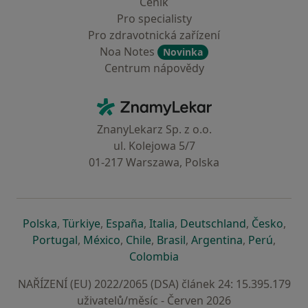
Ceník
Pro specialisty
Pro zdravotnická zařízení
Noa Notes
Novinka
Centrum nápovědy
Kontakt
ZnamyLekar - Hlavní stránka
ZnanyLekarz Sp. z o.o.
ul. Kolejowa 5/7
01-217 Warszawa, Polska
se otevře v nové záložce
se otevře v nové záložce
se otevře v nové záložce
se otevře v nové záložce
se otevře v 
se o
Polska
,
Türkiye
,
España
,
Italia
,
Deutschland
,
Česko
,
se otevře v nové záložce
se otevře v nové záložce
se otevře v nové záložce
se otevře v nové záložc
se otevře v 
se ote
Portugal
,
México
,
Chile
,
Brasil
,
Argentina
,
Perú
,
se otevře v nové záložce
Colombia
NAŘÍZENÍ (EU) 2022/2065 (DSA) článek 24: 15.395.179
uživatelů/měsíc - Červen 2026