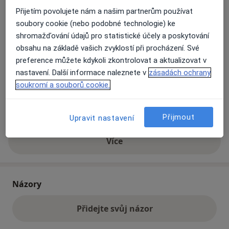
Od 1.2.2002 OSVČ v nové chirurgické ordinaci Praha 2,
Přijetím povolujete nám a našim partnerům používat
Přiblížit mapu
Kateřinská 34 - dosud
se otevře v nové záložce
soubory cookie (nebo podobné technologie) ke
Člen ČLK od jejího vzniku pod evidenčním číslem
shromažďování údajů pro statistické účely a poskytování
5127586128
Dostupnost
Na této adrese online kalendář není aktivní
obsahu na základě vašich zvyklostí při procházení. Své
Co mám v takové situaci udělat?
preference můžete kdykoli zkontrolovat a aktualizovat v
nastavení. Další informace naleznete v
zásadách ochrany
soukromí a souborů cookie.
Způsoby platby (soukromé návštěvy)
Na teto adrese lékař přijímá pacienty na pojišťovnu
Detaily
Přijmout
Upravit nastavení
Více
o adrese
Názory
Přidejte svůj názor