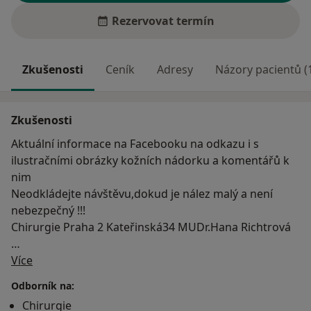
Rezervovat termín
Zkušenosti
Ceník
Adresy
Názory pacientů (
Zkušenosti
Aktuální informace na Facebooku na odkazu i s
ilustračními obrázky kožních nádorku a komentářů k
nim
Neodkládejte návštěvu,dokud je nález malý a není
nebezpečný !!!
Chirurgie Praha 2 Kateřinská34 MUDr.Hana Richtrová
O mně
Ukončení I.Lékařské fakulty Všeobecného lékařství při
Více
Univerzitě Karlově
Odborník na:
studium ukončeno promocí v roce 1983
Chirurgie
Zaměstnána na Chirurgické klinice Všeobecné fakulní